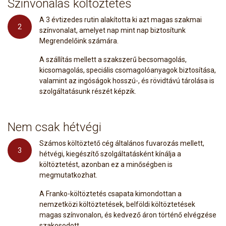
Szinvonalas költöztetés
A 3 évtizedes rutin alakította ki azt magas szakmai
2
színvonalat, amelyet nap mint nap biztosítunk
Megrendelőink számára.
A szállítás mellett a szakszerű becsomagolás,
kicsomagolás, speciális csomagolóanyagok biztosítása,
valamint az ingóságok hosszú-, és rövidtávú tárolása is
szolgáltatásunk részét képzik.
Nem csak hétvégi
Számos költöztető cég általános fuvarozás mellett,
3
hétvégi, kiegészítő szolgáltatásként kínálja a
költöztetést, azonban ez a minőségben is
megmutatkozhat.
A Franko-költöztetés csapata kimondottan a
nemzetközi költöztetések, belföldi költöztetések
magas színvonalon, és kedvező áron történő elvégzése
szakosodott.