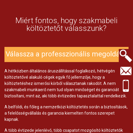
Miért fontos, hogy szakmabeli
költöztetőt válasszunk?
Válassza a professzionális megoldást!
Keresés.
A hétközben általános áruszállítással foglalkozó, hétvégén
költöztetővé alakuló cégek egyik fő jellemzője, hogy a
költöztetéshez ismerősi körből választanak rakodót. A nem
szakmabeli munkaerő nem tud olyan minőséget és garanciát
biztosítani, mint az, aki több évtizedes tapasztalattal rendelkezik.
A belföldi, és főleg a nemzetközi költöztetés során a biztosítások,
a felelősségvállalás és garancia kiemelten fontos szerepet
kapnak.
A több évtizede jelenlévő, több csapatot mozgósító költöztetők