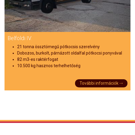
Belföldi IV.
21 tonna össztömegű pótkocsis szerelvény
Dobozos, burkolt, párnázott oldalfal pótkocsi ponyvával
82 m3-es raktérfogat
10.500 kg hasznos terhelhetőség
További információk ⤑