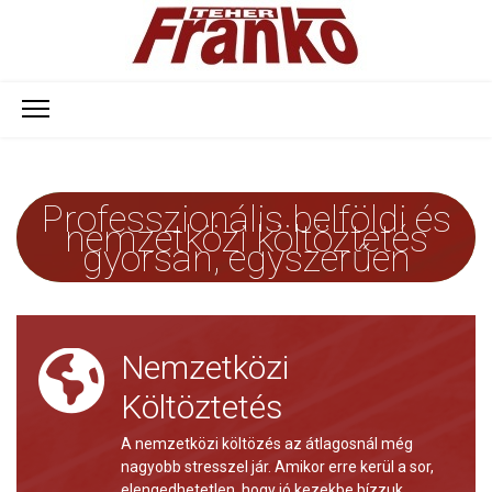
Professzionális belföldi és
nemzetközi költöztetés
gyorsan, egyszerűen
Nemzetközi
Költöztetés
A nemzetközi költözés az átlagosnál még
nagyobb stresszel jár. Amikor erre kerül a sor,
elengedhetetlen, hogy jó kezekbe bízzuk