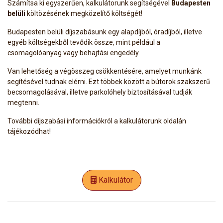
Számítsa ki egyszerűen, kalkulátorunk segítségével
Budapesten
belüli
költözésének megközelítő költségét!
Budapesten belüli díjszabásunk egy alapdíjból, óradíjból, illetve
egyéb költségekből tevődik össze, mint például a
csomagolóanyag vagy behajtási engedély.
Van lehetőség a végösszeg csökkentésére, amelyet munkánk
segítésével tudnak elérni. Ezt többek között a bútorok szakszerű
becsomagolásával, illetve parkolóhely biztosításával tudják
megtenni.
További díjszabási információkról a kalkulátorunk oldalán
tájékozódhat!
Kalkulátor