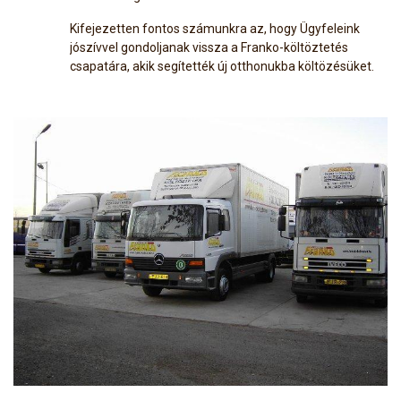
Kifejezetten fontos számunkra az, hogy Ügyfeleink
jószívvel gondoljanak vissza a Franko-költöztetés
csapatára, akik segítették új otthonukba költözésüket.