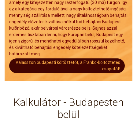
amely egy kifejezetten nagy raktérfogatú (30 m3) furgon. Így
ez a kategória egy fordulójával a nagy költöztethető ingóság
mennyiség szállítása mellett, nagy általánosságban behajtási
engedély előzetes kiváltása nélkül tud behajtani Budapest
különböző, akár belvárosi városrészeibe is. Sajnos azzal
érdemes tisztában lenni, hogy Európán belül, Budapest egy
igen szigorú, és mondhatni egyedülállóan rosszul kezelhető,
és kiváltható behajtási engedély kötelezettségeket
határozott meg.
Válasszon budapesti költöztetőt, a Franko-költöztetés
csapatát!
Kalkulátor - Budapesten
belül