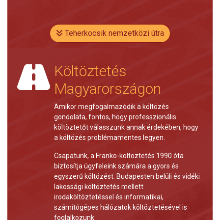
Teherkocsik nemzetközi útra
Költöztetés
Magyarországon
Amikor megfogalmazódik a költözés
gondolata, fontos, hogy professzionális
költöztetőt válasszunk annak érdekében, hogy
a költözés problémamentes legyen.
Csapatunk, a Franko-költöztetés 1990 óta
biztosítja ügyfeleink számára a gyors és
egyszerű költözést. Budapesten belüli és vidéki
lakossági költöztetés mellett
irodaköltöztetéssel és informatikai,
számítógépes hálózatok költöztetésével is
foglalkozunk.