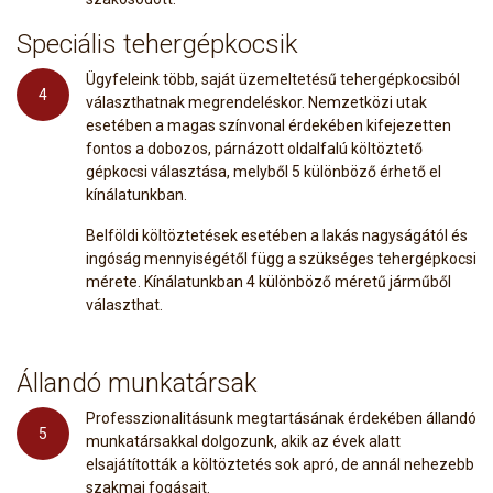
Speciális tehergépkocsik
Ügyfeleink több, saját üzemeltetésű tehergépkocsiból
4
választhatnak megrendeléskor. Nemzetközi utak
esetében a magas színvonal érdekében kifejezetten
fontos a dobozos, párnázott oldalfalú költöztető
gépkocsi választása, melyből 5 különböző érhető el
kínálatunkban.
Belföldi költöztetések esetében a lakás nagyságától és
ingóság mennyiségétől függ a szükséges tehergépkocsi
mérete. Kínálatunkban 4 különböző méretű járműből
választhat.
Állandó munkatársak
Professzionalitásunk megtartásának érdekében állandó
5
munkatársakkal dolgozunk, akik az évek alatt
elsajátították a költöztetés sok apró, de annál nehezebb
szakmai fogásait.