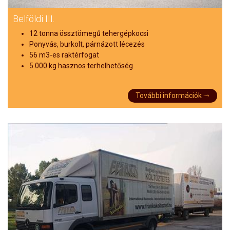
Belföldi III.
12 tonna össztömegű tehergépkocsi
Ponyvás, burkolt, párnázott lécezés
56 m3-es raktérfogat
5.000 kg hasznos terhelhetőség
További információk ⤑