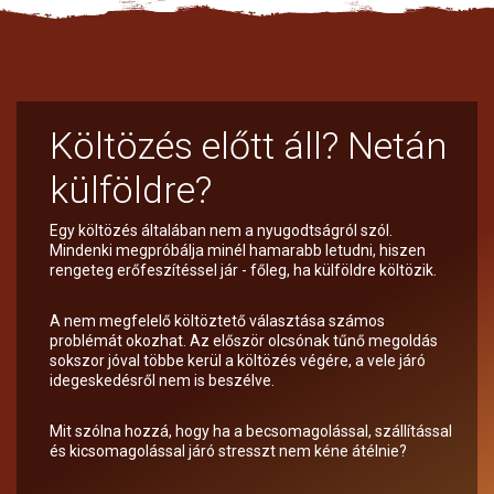
Költözés előtt áll? Netán
külföldre?
Egy költözés általában nem a nyugodtságról szól.
Mindenki megpróbálja minél hamarabb letudni, hiszen
rengeteg erőfeszítéssel jár - főleg, ha külföldre költözik.
A nem megfelelő költöztető választása számos
problémát okozhat. Az először olcsónak tűnő megoldás
sokszor jóval többe kerül a költözés végére, a vele járó
idegeskedésről nem is beszélve.
Mit szólna hozzá, hogy ha a becsomagolással, szállítással
és kicsomagolással járó stresszt nem kéne átélnie?