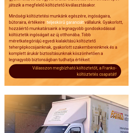
játszik a megfelelő költöztető kiválasztásakor.
Minőségi költöztetési munkánk egészére, ingóságaira,
bútoraira, értékeire
teljeskörű garanciát
vállalunk. Gyakorlott,
hozzáértő munkatársaink a legnagyobb gondoskodással
költöztetik ingóságait az új otthonába. Több
méretkategóriájú egyedi kialakítású költöztető
tehergépkocsijainknak, gyakorlott szakembereinknek és a
komplett árukár biztosításunknak köszönhetően a
legnagyobb biztonságban tudhatja értékeit.
Válasszon megbízható költöztetőt, a Franko-
költöztetés csapatát!