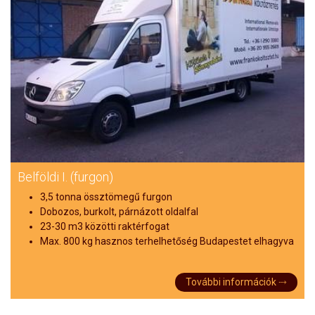
Belföldi I. (furgon)
3,5 tonna össztömegű furgon
Dobozos, burkolt, párnázott oldalfal
23-30 m3 közötti raktérfogat
Max. 800 kg hasznos terhelhetőség Budapestet elhagyva
További információk ⤑