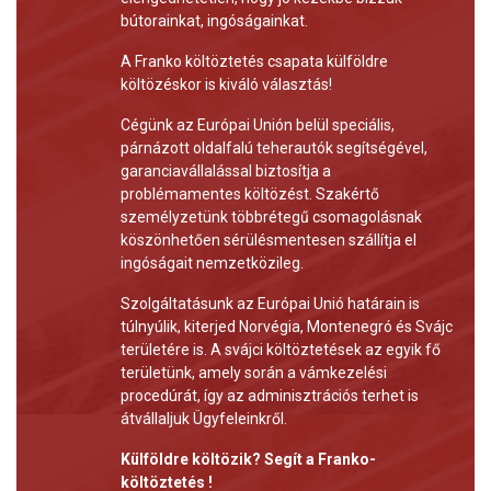
bútorainkat, ingóságainkat.
A Franko költöztetés csapata külföldre
költözéskor is kiváló választás!
Cégünk az Európai Unión belül speciális,
párnázott oldalfalú teherautók segítségével,
garanciavállalással biztosítja a
problémamentes költözést. Szakértő
személyzetünk többrétegű csomagolásnak
köszönhetően sérülésmentesen szállítja el
ingóságait nemzetközileg.
Szolgáltatásunk az Európai Unió határain is
túlnyúlik, kiterjed Norvégia, Montenegró és Svájc
területére is. A svájci költöztetések az egyik fő
területünk, amely során a vámkezelési
procedúrát, így az adminisztrációs terhet is
átvállaljuk Ügyfeleinkről.
Külföldre költözik? Segít a Franko-
költöztetés !