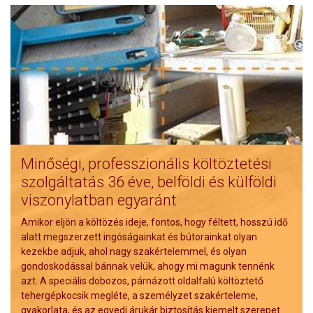
Minőségi, professzionális költöztetési
szolgáltatás
36
éve, belföldi és külföldi
viszonylatban egyaránt
Amikor eljön a költözés ideje, fontos, hogy féltett, hosszú idő
alatt megszerzett ingóságainkat és bútorainkat olyan
kezekbe adjuk, ahol nagy szakértelemmel, és olyan
gondoskodással bánnak velük, ahogy mi magunk tennénk
azt. A speciális dobozos, párnázott oldalfalú költöztető
tehergépkocsik megléte, a személyzet szakérteleme,
gyakorlata, és az egyedi árukár biztosítás kiemelt szerepet