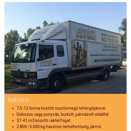
Belföldi II.
7,5-12 tonna közötti össztömegű tehergépkocsi
Dobozos vagy ponyvás, burkolt, párnázott oldalfal
37-41 m3 közötti raktérfogat
2.800–5.000 kg hasznos terhelhetőség, jármű