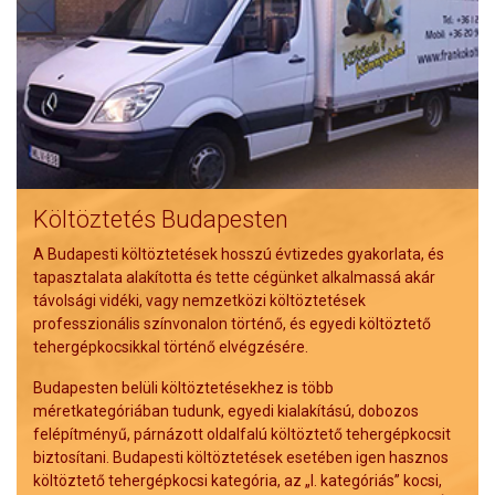
Költöztetés Budapesten
A Budapesti költöztetések hosszú évtizedes gyakorlata, és
tapasztalata alakította és tette cégünket alkalmassá akár
távolsági vidéki, vagy nemzetközi költöztetések
professzionális színvonalon történő, és egyedi költöztető
tehergépkocsikkal történő elvégzésére.
Budapesten belüli költöztetésekhez is több
méretkategóriában tudunk, egyedi kialakítású, dobozos
felépítményű, párnázott oldalfalú költöztető tehergépkocsit
biztosítani. Budapesti költöztetések esetében igen hasznos
költöztető tehergépkocsi kategória, az „I. kategóriás” kocsi,