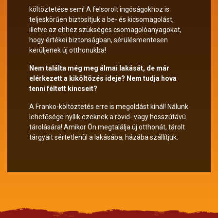
költöztetése sem! A felsorolt ingóságokhoz is
teljeskörűen biztosítjuk a be- és kicsomagolást,
illetve az ehhez szükséges csomagolóanyagokat,
hogy értékei biztonságban, sérülésmentesen
kerüljenek új otthonukba!
Nem találta még meg álmai lakását, de már
elérkezett a kiköltözés ideje? Nem tudja hova
tenni féltett kincseit?
A Franko-költöztetés erre is megoldást kínál! Nálunk
lehetősége nyílik ezeknek a rövid- vagy hosszútávú
tárolására! Amikor Ön megtalálja új otthonát, tárolt
tárgyait sértetlenül a lakásába, házába szállítjuk.