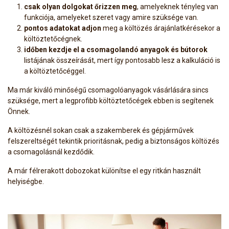
csak olyan dolgokat őrizzen meg
, amelyeknek tényleg van
funkciója, amelyeket szeret vagy amire szüksége van.
pontos adatokat adjon
meg a költözés árajánlatkérésekor a
költöztetőcégnek.
időben kezdje el a csomagolandó anyagok és bútorok
listájának összeírását, mert így pontosabb lesz a kalkuláció is
a költöztetőcéggel.
Ma már kiváló minőségű csomagolóanyagok vásárlására sincs
szüksége, mert a legprofibb költöztetőcégek ebben is segítenek
Önnek.
A költözésnél sokan csak a szakemberek és gépjárművek
felszereltségét tekintik prioritásnak, pedig a biztonságos költözés
a csomagolásnál kezdődik.
A már félrerakott dobozokat különítse el egy ritkán használt
helyiségbe.