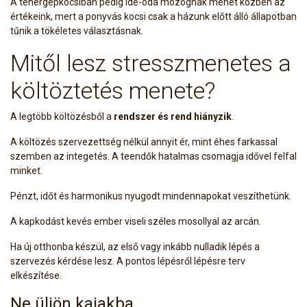
A tehergépkocsiban pedig ide-oda mozognak menet közben az
értékeink, mert a ponyvás kocsi csak a házunk előtt álló állapotban
tűnik a tökéletes választásnak.
Mitől lesz stresszmenetes a
költöztetés menete?
A legtöbb költözésből a
rendszer és rend hiányzik
.
A költözés szervezettség nélkül annyit ér, mint éhes farkassal
szemben az integetés. A teendők hatalmas csomagja idővel felfal
minket.
Pénzt, időt és harmonikus nyugodt mindennapokat veszíthetünk.
A kapkodást kevés ember viseli széles mosollyal az arcán.
Ha új otthonba készül, az első vagy inkább nulladik lépés a
szervezés kérdése lesz. A pontos lépésről lépésre terv
elkészítése.
Ne üljön kajakba