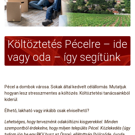
Költöztetés Pécelre – ide
vagy oda – így segítünk
Pécel a dombok városa. Sokak által kedvelt célállomás. Mutatjuk
hogyan lesz stresszmentes a költözés. Költöztetési tanácsainkból
kiderül.
Élhető, lakható vagy inkább csak elviselhető?
Lehetséges, hogy terveznénk odaköltözni kisgyerekkel. Minden
szempontból érdekelne, hogy milyen település Pécel. Közlekedés (úgy
tudom jön be egy BKV busz az Örsre), ellátottság (bölcsőde, óvoda,