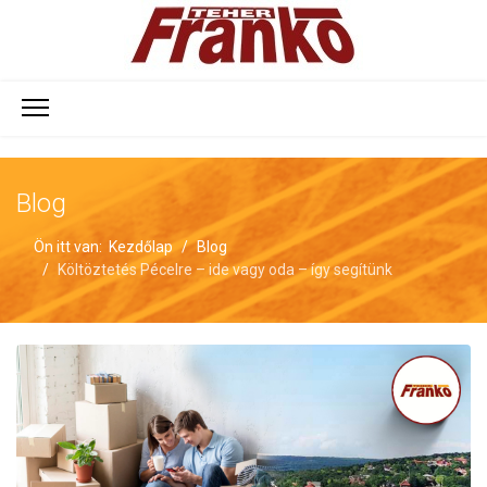
Blog
Ön itt van:
Kezdőlap
Blog
Költöztetés Pécelre – ide vagy oda – így segítünk