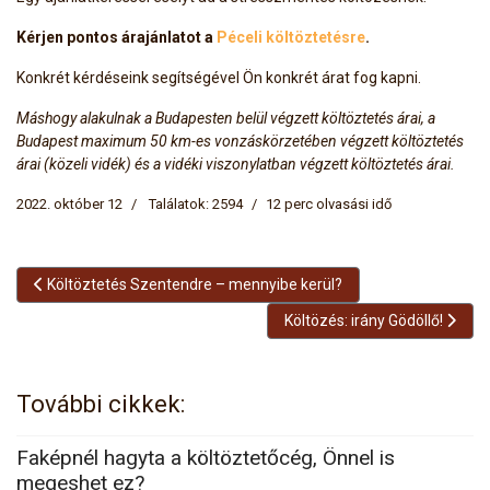
Kérjen pontos árajánlatot a
Péceli költöztetésre
.
Konkrét kérdéseink segítségével Ön konkrét árat fog kapni.
Máshogy alakulnak a Budapesten belül végzett költöztetés árai, a
Budapest maximum 50 km-es vonzáskörzetében végzett költöztetés
árai (közeli vidék) és a vidéki viszonylatban végzett költöztetés árai.
2022. október 12
Találatok: 2594
12 perc olvasási idő
Előző cikk: Költöztetés Szentendre – mennyibe kerül?
Költöztetés Szentendre – mennyibe kerül?
Következő cikk: Költözés: irán
Költözés: irány Gödöllő!
További cikkek:
Faképnél hagyta a költöztetőcég, Önnel is
megeshet ez?