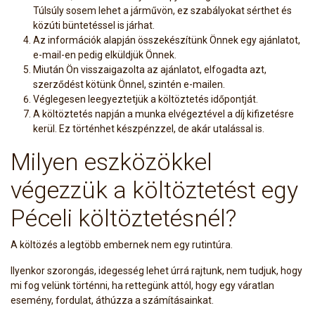
Túlsúly sosem lehet a járművön, ez szabályokat sérthet és
közúti büntetéssel is járhat.
Az információk alapján összekészítünk Önnek egy ajánlatot,
e-mail-en pedig elküldjük Önnek.
Miután Ön visszaigazolta az ajánlatot, elfogadta azt,
szerződést kötünk Önnel, szintén e-mailen.
Véglegesen leegyeztetjük a költöztetés időpontját.
A költöztetés napján a munka elvégeztével a díj kifizetésre
kerül. Ez történhet készpénzzel, de akár utalással is.
Milyen eszközökkel
végezzük a költöztetést egy
Péceli költöztetésnél?
A költözés a legtöbb embernek nem egy rutintúra.
Ilyenkor szorongás, idegesség lehet úrrá rajtunk, nem tudjuk, hogy
mi fog velünk történni, ha rettegünk attól, hogy egy váratlan
esemény, fordulat, áthúzza a számításainkat.