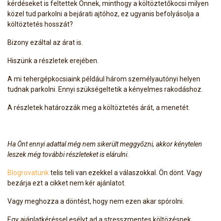
kérdéseket is feltettek Önnek, minthogy a költöztetőkocsi milyen
közel tud parkolni a bejárati ajtóhoz, ez ugyanis befolyásolja a
költöztetés hosszát?
Bizony ezáltal az árat is.
Hiszünk a részletek erejében.
A mi tehergépkocsiaink például három személyautónyi helyen
tudnak parkolni. Ennyi szükségeltetik a kényelmes rakodáshoz.
A részletek határozzák meg a költöztetés árát, a menetét.
Ha Önt ennyi adattal még nem sikerült meggyőzni, akkor kénytelen
leszek még további részleteket is elárulni.
Blogrovatunk
telis teli van ezekkel a válaszokkal. Ön dönt. Vagy
bezárja ezt a cikket nem kér ajánlatot.
Vagy meghozza a döntést, hogy nem ezen akar spórolni.
Egy ajánlatkéréssel esélyt ad a stresszmentes költözésnek.