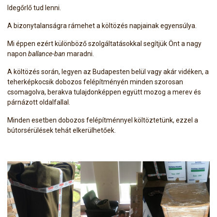
Idegőrlő tud lenni.
A bizonytalanságra rámehet a költözés napjainak egyensúlya.
Mi éppen ezért különböző szolgáltatásokkal segítjük Önt a nagy
napon
ballance-ban
maradni.
A költözés során, legyen az Budapesten belül vagy akár vidéken, a
teherképkocsik dobozos felépítményén minden szorosan
csomagolva, berakva tulajdonképpen együtt mozog a merev és
párnázott oldalfallal.
Minden esetben dobozos felépítménnyel költöztetünk, ezzel a
bútorsérülések tehát elkerülhetőek.