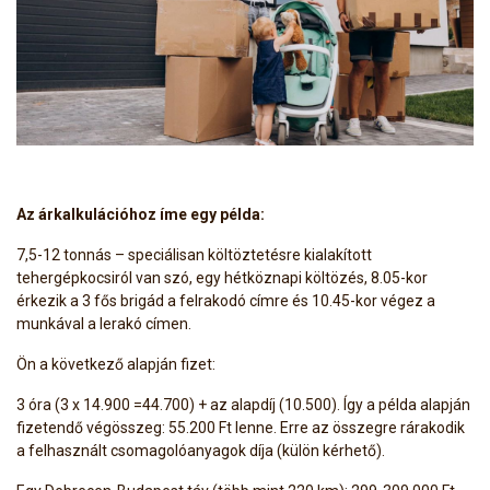
Az árkalkulációhoz íme egy példa:
7,5-12 tonnás – speciálisan költöztetésre kialakított
tehergépkocsiról van szó, egy hétköznapi költözés, 8.05-kor
érkezik a 3 fős brigád a felrakodó címre és 10.45-kor végez a
munkával a lerakó címen.
Ön a következő alapján fizet:
3 óra (3 x 14.900 =44.700) + az alapdíj (10.500). Így a példa alapján
fizetendő végösszeg: 55.200 Ft lenne. Erre az összegre rárakodik
a felhasznált csomagolóanyagok díja (külön kérhető).