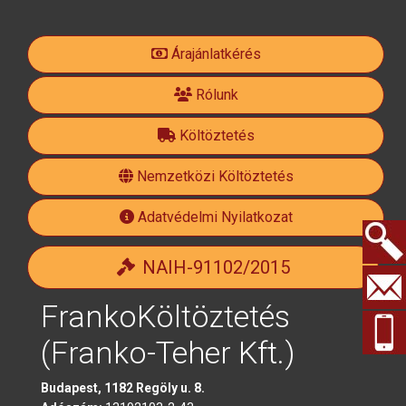
fa-
Árajánlatkérés
facebook-
Rólunk
Költöztetés
official
Nemzetközi Költöztetés
Adatvédelmi Nyilatkozat
NAIH-91102/2015
Keresés.
FrankoKöltöztetés
(Franko-Teher Kft.)
Budapest, 1182 Regöly u. 8.