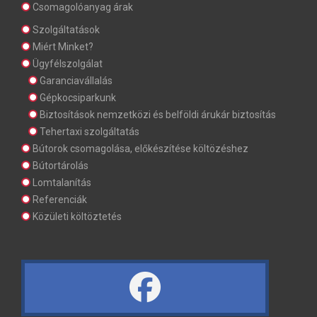
Csomagolóanyag árak
Szolgáltatások
Miért Minket?
Ügyfélszolgálat
Garanciavállalás
Gépkocsiparkunk
Biztosítások nemzetközi és belföldi árukár biztosítás
Tehertaxi szolgáltatás
Bútorok csomagolása, előkészítése költözéshez
Bútortárolás
Lomtalanítás
Referenciák
Közületi költöztetés
fa