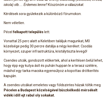
iskola) stb.... Érdemes lenne? Köszönöm a válaszokat.
Kérdések sora gyülekezik a különböző fórumokon.
Nem véletlen.
Pécel
felkapott település
lett.
Vonattal 25 perc alatt a Keletiben találjuk magunkat, M0
közelsége pedig 30 percre datálja a négy keréket. Csodás
környezet, szuper infrastruktúra, kristálytiszta levegő!
Csendes utcák, gondozott előkertek, ahol a kerítésen belül lehet,
hogy épp egy kutya ásít és puhán huppan le a terasz szélére,
máshol egy tarka macska egyensúlyoz a kopottas drótkerítés
kapuján.
A csendes utcákat emeletes vagy földszintes házak töltik meg.
Pécelen a Budapest közelségével büszkélkedő mérsékelt
vidéki idill ejt rabul oly sokakat.