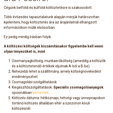
Cégünk belföldi és külföldi költöztetésre is szakosodott.
Több évtizedes tapasztalatunk alapján merjük határozottan
kijelenteni, hogy költöztetés ára az árajánlatnál elhangzott
információkon múlik elsősorban.
Ez pedig mindig írásban folyik.
A költözési költségek kiszámításakor figyelembe kell venni
olyan tényezőket is, mint
Üzemanyagköltség, munkaerőköltség (ameddig a költözők
és a költöztetendő értékek eljutnak A-ból a B-be).
Nehezebb lehet a szállítmány, amely költségnövekedést
eredményezhet.
Csomagolási szolgáltatások.
Kiegészítőszolgáltatások.
Speciális csomagolóanyagok
:
opcionálisan
kérhetőek
.
Költözés dátuma: hétköznapi, hétvégi vagy ünnepnapokon
történő költözés általában eltér a szezonon kívüli
költözésnél.