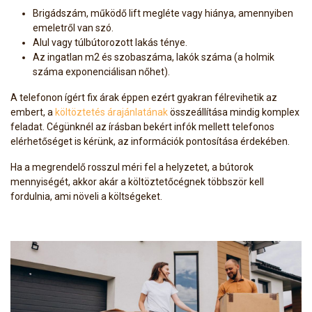
Brigádszám, működő lift megléte vagy hiánya, amennyiben
emeletről van szó.
Alul vagy túlbútorozott lakás ténye.
Az ingatlan m2 és szobaszáma, lakók száma (a holmik
száma exponenciálisan nőhet).
A telefonon ígért fix árak éppen ezért gyakran félrevihetik az
embert, a
költöztetés árajánlatának
összeállítása mindig komplex
feladat. Cégünknél az írásban bekért infók mellett telefonos
elérhetőséget is kérünk, az információk pontosítása érdekében.
Ha a megrendelő rosszul méri fel a helyzetet, a bútorok
mennyiségét, akkor akár a költöztetőcégnek többször kell
fordulnia, ami növeli a költségeket.