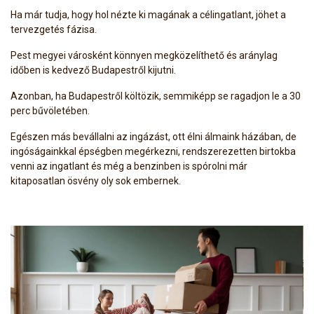
Ha már tudja, hogy hol nézte ki magának a célingatlant, jöhet a
tervezgetés fázisa.
Pest megyei városként könnyen megközelíthető és aránylag
időben is kedvező Budapestről kijutni.
Azonban, ha Budapestről költözik, semmiképp se ragadjon le a 30
perc bűvöletében.
Egészen más bevállalni az ingázást, ott élni álmaink házában, de
ingóságainkkal épségben megérkezni, rendszerezetten birtokba
venni az ingatlant és még a benzinben is spórolni már
kitaposatlan ösvény oly sok embernek.