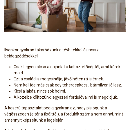
Ilyenkor gyakran takaródzunk a tévhitekkel és rossz
beidegződésekkel:
Csak legyen olcsó az ajánlat a költöztetőcégtől, amit kérek
majd.
Ezt a család is megcsinálja, jövő héten rá is érnek.
Nem kell ide más csak egy tehergépkocsi, bármilyen jó lesz.
Kicsi a lakás, nincs sok holmi.
A közelbe költözünk, egyszeri fordulóval mi is megoldjuk.
A keserű tapasztalat pedig gyakran az, hogy pislogunk a
végösszegen (eltér a fixálttól), a fordulók száma nem annyi, mint
amennyit képzeltünk a legelején.