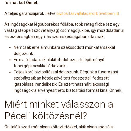
formát köt Önnel.
A teljes garanciájáról, illetve
biztosításvállalásáról bővebben itt
.
Az ingóságokat légbuborékos fóliába, több réteg filcbe (ez egy
vastag steppelt szövetanyag) csomagoljuk be, így mozdulatlanul
és biztonságban egymás szomszédságában utaznak.
Nemcsak erre a munkára szakosodott munkatársakkal
dolgozunk.
Erre a feladatra kialakított dobozos felépítményű
tehergépkocsikkal érkezünk.
Teljes körű biztosítással dolgozunk. Cégünk a fuvarozási
szabályzatban kötelezővé tett fedezettel, fedezett
igazolással rendelkezik. És ezért használt lakossági
ingóságokra érvényesíthető biztosítási formát kínál Önnek.
Miért minket válasszon a
Péceli költözésnél?
Ön találkozott már olyan költöztetőkkel, akik olyan speciális