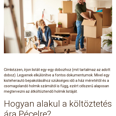
Címkézzen, írjon listát egy-egy dobozhoz (mit tartalmaz az adott
doboz). Legyenek elkülönítve a fontos dokumentumok. Mivel egy
kisteherautó bepakolásához szükséges idő a ház méretétől és a
csomagolandó holmik számától is függ, ezért célszerű alaposan
megtervezni az átköltöztendő holmik listáját.
Hogyan alakul a költöztetés
ára Pécelre?