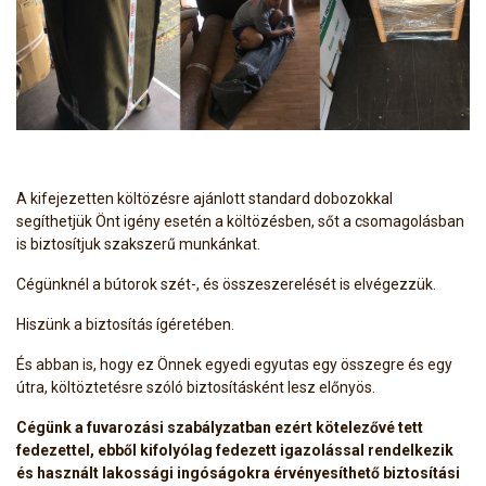
A kifejezetten költözésre ajánlott standard dobozokkal
segíthetjük Önt igény esetén a költözésben, sőt a csomagolásban
is biztosítjuk szakszerű munkánkat.
Cégünknél a bútorok szét-, és összeszerelését is elvégezzük.
Hiszünk a biztosítás ígéretében.
És abban is, hogy ez Önnek egyedi egyutas egy összegre és egy
útra, költöztetésre szóló biztosításként lesz előnyös.
Cégünk a fuvarozási szabályzatban ezért kötelezővé tett
fedezettel, ebből kifolyólag fedezett igazolással rendelkezik
és használt lakossági ingóságokra érvényesíthető biztosítási