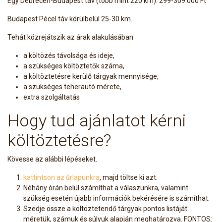
Egy Debrecen-Budapest táv (több mint 220 km): 299-309.000 Ft
Budapest Pécel táv körülbelül 25-30 km.
Tehát közrejátszik az árak alakulásában
a költözés távolsága és ideje,
a szükséges költöztetők száma,
a költöztetésre kerülő tárgyak mennyisége,
a szükséges teherautó mérete,
extra szolgáltatás
Hogy tud ajánlatot kérni
költöztetésre?
Kövesse az alábbi lépéseket.
kattintson az űrlapunkra
, majd töltse ki azt.
Néhány órán belül számíthat a válaszunkra, valamint
szükség esetén újabb információk bekérésére is számíthat.
Szedje össze a költöztetendő tárgyak pontos listáját:
méretük, számuk és súlyuk alapján meghatározva. FONTOS: