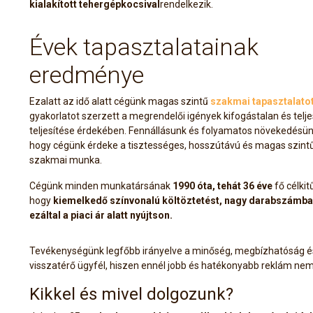
kialakított tehergépkocsival
rendelkezik.
Évek tapasztalatainak
eredménye
Ezalatt az idő alatt cégünk magas szintű
szakmai tapasztalato
gyakorlatot szerzett a megrendelői igények kifogástalan és telje
teljesítése érdekében. Fennállásunk és folyamatos növekedésünk 
hogy cégünk érdeke a tisztességes, hosszútávú és magas szint
szakmai munka.
Cégünk minden munkatársának
1990 óta, tehát
36
éve
fő célkit
hogy
kiemelkedő színvonalú költöztetést, nagy darabszámba
ezáltal a piaci ár alatt nyújtson.
Tevékenységünk legfőbb irányelve a minőség, megbízhatóság é
visszatérő ügyfél, hiszen ennél jobb és hatékonyabb reklám nem 
Kikkel és mivel dolgozunk?