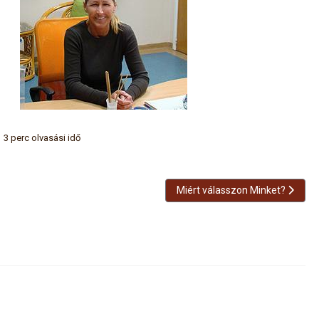
3 perc olvasási idő
Következő cikk: Miért válasszo
Miért válasszon Minket?