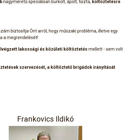
b
nagyméretű speciálisan burkolt, ápolt, tiszta,
költöztetésre
szám biztosítja Önt arról, hogy műszaki probléma, illetve egy
a a megrendelését!
lvégzett lakossági és közületi költöztetés
mellett - sem volt
öztetések szervezését, a költöztető brigádok irányítását
Frankovics Ildikó