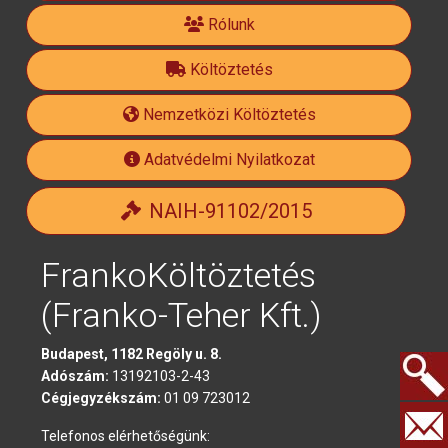
facebook-
Rólunk
Költöztetés
official
Nemzetközi Költöztetés
Adatvédelmi Nyilatkozat
NAIH-91102/2015
FrankoKöltöztetés
(Franko-Teher Kft.)
Budapest, 1182 Regöly u. 8.
Adószám:
13192103-2-43
Cégjegyzékszám:
01 09 723012
Keresés.
Telefonos elérhetőségünk: