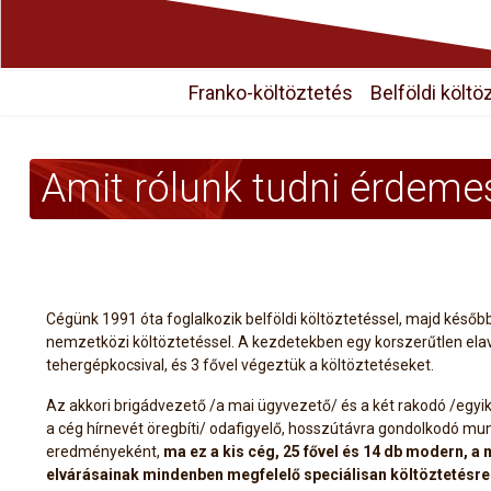
Franko-költöztetés
Belföldi költö
Amit rólunk tudni érdeme
Cégünk 1991 óta foglalkozik belföldi költöztetéssel, majd későb
nemzetközi költöztetéssel. A kezdetekben egy korszerűtlen elav
tehergépkocsival, és 3 fővel végeztük a költöztetéseket.
Az akkori brigádvezető /a mai ügyvezető/ és a két rakodó /egyi
a cég hírnevét öregbíti/ odafigyelő, hosszútávra gondolkodó mu
eredményeként,
ma ez a kis cég, 25 fővel és 14 db modern, a 
elvárásainak mindenben megfelelő speciálisan költöztetésre