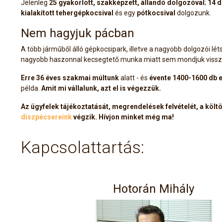
Jelenleg
25 gyakorlott, szakképzett, állandó dolgozóval
;
14 d
kialakított tehergépkocsival
és egy
pótkocsival
dolgozunk.
Nem hagyjuk pácban
A több járműből álló gépkocsipark, illetve a nagyobb dolgozói lét
nagyobb haszonnal kecsegtető munka miatt sem mondjuk vissz
Erre
36
éves szakmai múltunk
alatt - és
évente 1400-1600 db e
példa.
Amit mi vállalunk, azt el is végezzük.
Az ügyfelek tájékoztatását, megrendelések felvételét, a költ
diszpécsereink
végzik. Hívjon minket még ma!
Kapcsolattartás:
Hotorán Mihály