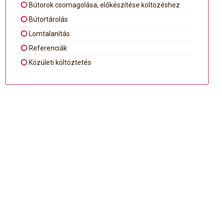
Bútorok csomagolása, előkészítése költözéshez
Bútortárolás
Lomtalanítás
Referenciák
Közületi költöztetés