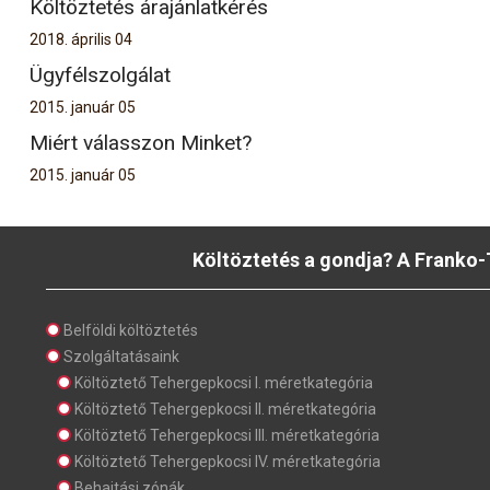
Költöztetés árajánlatkérés
2018. április 04
Ügyfélszolgálat
2015. január 05
Miért válasszon Minket?
2015. január 05
Költöztetés a gondja? A Franko-
Belföldi költöztetés
Szolgáltatásaink
Költöztető Tehergepkocsi I. méretkategória
Költöztető Tehergepkocsi II. méretkategória
Költöztető Tehergepkocsi III. méretkategória
Költöztető Tehergepkocsi IV. méretkategória
Behajtási zónák