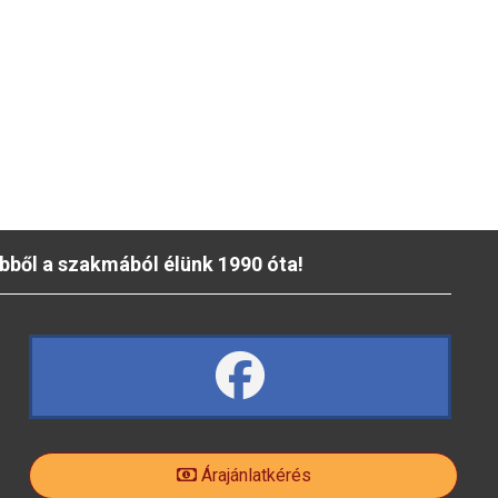
bből a szakmából élünk 1990 óta!
fa
fa-
Árajánlatkérés