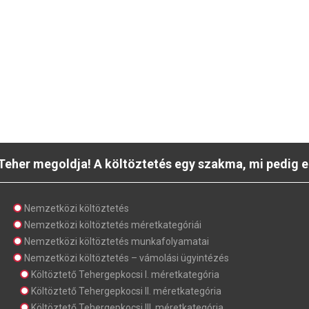
Teher megoldja! A költöztetés egy szakma, mi pedig e
Nemzetközi költöztetés
Nemzetközi költöztetés méretkategóriái
Nemzetközi költöztetés munkafolyamatai
Nemzetközi költöztetés – vámolási ügyintézés
Költöztető Tehergepkocsi I. méretkategória
Költöztető Tehergepkocsi II. méretkategória
Költöztető Tehergepkocsi III. méretkategória