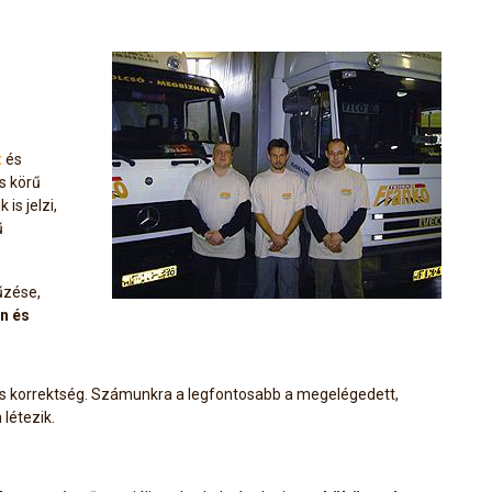
t
és
s körű
is jelzi,
ű
űzése,
n és
s korrektség. Számunkra a legfontosabb a megelégedett,
létezik.