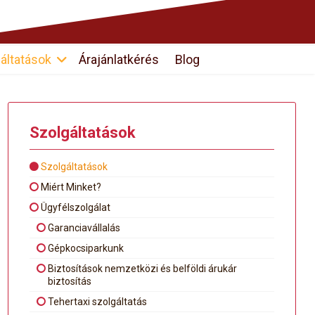
áltatások
Árajánlatkérés
Blog
Szolgáltatások
Szolgáltatások
Miért Minket?
Ügyfélszolgálat
Garanciavállalás
Gépkocsiparkunk
Biztosítások nemzetközi és belföldi árukár
biztosítás
Tehertaxi szolgáltatás