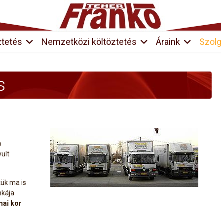
ztetés
Nemzetközi költöztetés
Áraink
Szolg
s
b
ult
kük ma is
nkája
mai kor