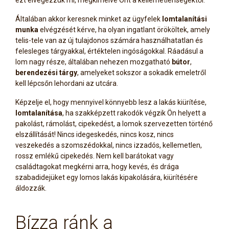
Általában akkor keresnek minket az ügyfelek
lomtalanítási
munka
elvégzését kérve, ha olyan ingatlant örököltek, amely
telis-tele van az új tulajdonos számára használhatatlan és
felesleges tárgyakkal, értéktelen ingóságokkal. Ráadásul a
lom nagy része, általában nehezen mozgatható
bútor
,
berendezési tárgy
, amelyeket sokszor a sokadik emeletről
kell lépcsőn lehordani az utcára.
Képzelje el, hogy mennyivel könnyebb lesz a lakás kiürítése,
lomtalanítása
, ha szakképzett rakodók végzik Ön helyett a
pakolást, rámolást, cipekedést, a lomok szervezetten történő
elszállítását! Nincs idegeskedés, nincs kosz, nincs
veszekedés a szomszédokkal, nincs izzadós, kellemetlen,
rossz emlékű cipekedés. Nem kell barátokat vagy
családtagokat megkérni arra, hogy kevés, és drága
szabadidejüket egy lomos lakás kipakolására, kiürítésére
áldozzák.
Bízza ránk a