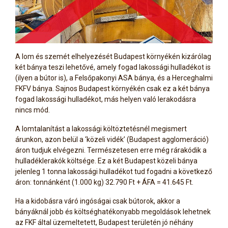
A lom és szemét elhelyezését Budapest környékén kizárólag
két bánya teszi lehetővé, amely fogad lakossági hulladékot is
(ilyen a bútor is), a Felsőpakonyi ASA bánya, és a Herceghalmi
FKFV bánya. Sajnos Budapest környékén csak ez a két bánya
fogad lakossági hulladékot, más helyen való lerakodásra
nincs mód.
A lomtalanítást a lakossági költöztetésnél megismert
árunkon, azon belül a ‘közeli vidék’ (Budapest agglomeráció)
áron tudjuk elvégezni. Természetesen erre még rárakódik a
hulladéklerakók költsége. Ez a két Budapest közeli bánya
jelenleg 1 tonna lakossági hulladékot tud fogadni a következő
áron: tonnánként (1.000 kg) 32.790 Ft + ÁFA = 41.645 Ft.
Ha a kidobásra váró ingóságai csak bútorok, akkor a
bányáknál jobb és költséghatékonyabb megoldások lehetnek
az FKF által üzemeltetett, Budapest területén jó néhány