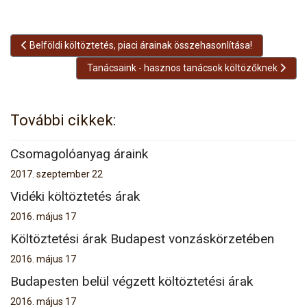
Előző cikk: Belföldi költöztetés, piaci árainak összehasonlítása!
Belföldi költöztetés, piaci árainak összehasonlítása!
Következő cikk: Tanácsaink - hasznos tanácsok kö
Tanácsaink - hasznos tanácsok költözőknek
További cikkek:
Csomagolóanyag áraink
2017. szeptember 22
Vidéki költöztetés árak
2016. május 17
Költöztetési árak Budapest vonzáskörzetében
2016. május 17
Budapesten belül végzett költöztetési árak
2016. május 17