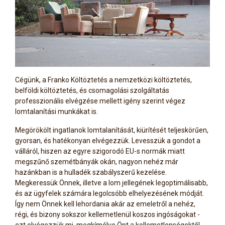
Cégünk, a Franko Költöztetés a nemzetközi költöztetés,
belföldi költöztetés, és csomagolási szolgáltatás
professzionális elvégzése mellett igény szerint végez
lomtalanítási munkákat is.
Megörökölt ingatlanok lomtalanítását, kiürítését teljeskörűen,
gyorsan, és hatékonyan elvégezzük. Levesszük a gondot a
válláról, hiszen az egyre szigorodó EU-s normák miatt
megszűnő szemétbányák okán, nagyon nehéz már
hazánkban is a hulladék szabályszerű kezelése.
Megkeressük Önnek, illetve a lom jellegének legoptimálisabb,
és az ügyfelek számára legolcsóbb elhelyezésének módját.
Így nem Önnek kell lehordania akár az emeletről a nehéz,
régi, és bizony sokszor kellemetlenül koszos ingóságokat -
ezt elvégezzük mi, megkímélve Önt a kellemetlenségektől.