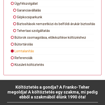
Ügyfélszolgálat
Garanciavállalás
Gépkocsiparkunk
Biztosítások nemzetközi és belföldi árukár biztosítás
Tehertaxi szolgáltatás
Bútorok csomagolása, előkészítése költözéshez
Bútortárolás
Lomtalanítás
Referenciák
Közületi költöztetés
Költöztetés a gondja? A Franko-Teher
megoldja! A költöztetés egy szakma, mi pedig
ebből a szakmából élünk 1990 óta!