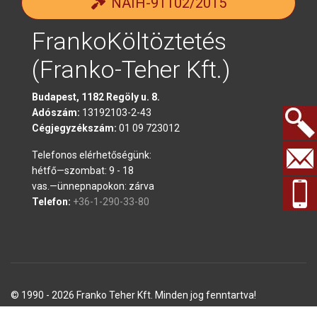
NAIH-91102/2015
FrankoKöltöztetés
(Franko-Teher Kft.)
Budapest, 1182 Regöly u. 8.
Adószám:
13192103-2-43
Cégjegyzékszám:
01 09 723012
Keresés.
Telefonos elérhetőségünk:
hétfő—szombat: 9 - 18
vas.—ünnepnapokon: zárva
Telefon:
+36-1-290-33-80
© 1990 - 2026 Franko Teher Kft. Minden jog fenntartva!
Honlapunkon feltüntetett árak nettó árak!