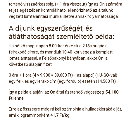
történő visszaérkezésig, (+ 1 óra visszaút) így az Ön számára
teljes egészében kontrolálható, ellenőrizhető az általunk
végzett lomtalanítási munka, illetve annak folyamatossága.
A díjunk egyszerűségét, és
átláthatóságát szemléltető példa:
Ha hétköznapi napon 8:00-kor érkezik a 2 fős brigád a
felrakodó címre, és mondjuk 10:40-kor végez a komplett
lomtalanítással, a Felsőpakonyi bányában, akkor Ön, a
következő alapján fizet:
3 óra + 1 óra (4 × 9.900 = 39.600 Ft) + az alapdíj (HU-GO-val)
egy fel-, és egy lerakó cím (egy forduló) esetén (14.500 Ft).
Így a példa alapján, az Ön által fizetendő végösszeg:
54.100
Ft
lenne.
Erre az összegre még rá kell számolnia a hulladéklerakó díját,
ami kilogrammonként
41.7 Ft/kg
.