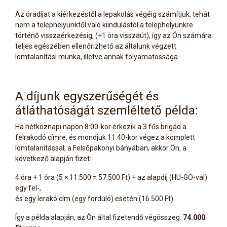
Az óradíjat a kiérkezéstől a lepakolás végéig számítjuk, tehát
nem a telephelyünktől való kiindulástól a telephelyünkre
történő visszaérkezésig, (+1 óra visszaút), így az Ön számára
teljes egészében ellenőrizhető az általunk végzett
lomtalanítási munka, illetve annak folyamatossága.
A díjunk egyszerűségét és
átláthatóságát szemléltető példa:
Ha hétköznapi napon 8:00-kor érkezik a 3 fős brigád a
felrakodó címre, és mondjuk 11:40-kor végez a komplett
lomtalanítással, a Felsőpakonyi bányában, akkor Ön, a
következő alapján fizet:
4 óra + 1 óra (5 × 11.500 = 57.500 Ft) + az alapdíj (HU-GO-val)
egy fel-,
és egy lerakó cím (egy forduló) esetén (16.500 Ft).
Így a példa alapján, az Ön által fizetendő végösszeg:
74.000