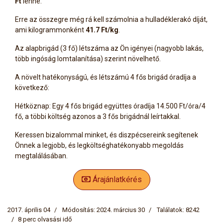
Ft
lenne.
Erre az összegre még rá kell számolnia a hulladéklerakó díját,
ami kilogrammonként
41.7 Ft/kg
.
Az alapbrigád (3 fő) létszáma az Ön igényei (nagyobb lakás,
több ingóság lomtalanítása) szerint növelhető.
A növelt hatékonyságú, és létszámú 4 fős brigád óradíja a
következő:
Hétköznap: Egy 4 fős brigád együttes óradíja 14.500 Ft/óra/4
fő, a többi költség azonos a 3 fős brigádnál leírtakkal.
Keressen bizalommal minket, és diszpécsereink segítenek
Önnek a legjobb, és legköltséghatékonyabb megoldás
megtalálásában.
Árajánlatkérés
2017. április 04
Módosítás: 2024. március 30
Találatok: 8242
8 perc olvasási idő