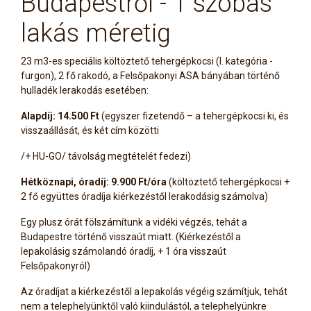
Budapestről - 1 szobás
lakás méretig
23 m3-es speciális költöztető tehergépkocsi (I. kategória -
furgon), 2 fő rakodó, a Felsőpakonyi ASA bányában történő
hulladék lerakodás esetében:
Alapdíj: 14.500 Ft
(egyszer fizetendő – a tehergépkocsi ki, és
visszaállását, és két cím közötti
/+ HU-GO/ távolság megtételét fedezi)
Hétköznapi, óradíj: 9.900 Ft/óra
(költöztető tehergépkocsi +
2 fő együttes óradíja kiérkezéstől lerakodásig számolva)
Egy plusz órát fölszámítunk a vidéki végzés, tehát a
Budapestre történő visszaút miatt. (Kiérkezéstől a
lepakolásig számolandó óradíj, + 1 óra visszaút
Felsőpakonyról)
Az óradíjat a kiérkezéstől a lepakolás végéig számítjuk, tehát
nem a telephelyünktől való kiindulástól, a telephelyünkre