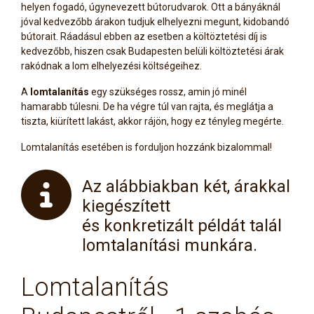
helyen fogadó, úgynevezett bútorudvarok. Ott a bányáknál
jóval kedvezőbb árakon tudjuk elhelyezni megunt, kidobandó
bútorait. Ráadásul ebben az esetben a költöztetési díj is
kedvezőbb, hiszen csak Budapesten belüli költöztetési árak
rakódnak a lom elhelyezési költségeihez.
A
lomtalanítás
egy szükséges rossz, amin jó minél
hamarabb túlesni. De ha végre túl van rajta, és meglátja a
tiszta, kiürített lakást, akkor rájön, hogy ez tényleg megérte.
Lomtalanítás esetében is forduljon hozzánk bizalommal!
Az alábbiakban két, árakkal
kiegészített
és konkretizált példát talál
lomtalanítási munkára.
Lomtalanítás