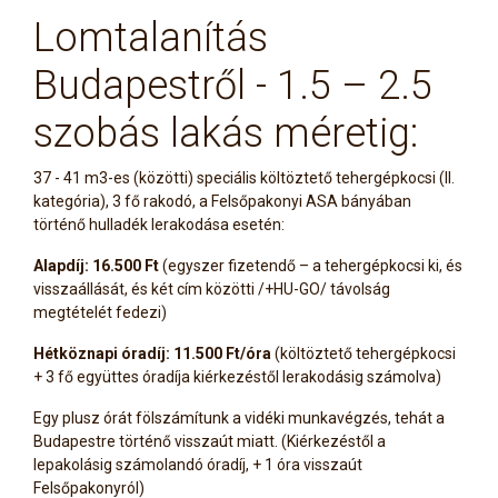
Lomtalanítás
Budapestről - 1.5 – 2.5
szobás lakás méretig:
37 - 41 m3-es (közötti) speciális költöztető tehergépkocsi (II.
kategória), 3 fő rakodó, a Felsőpakonyi ASA bányában
történő hulladék lerakodása esetén:
Alapdíj: 16.500 Ft
(egyszer fizetendő – a tehergépkocsi ki, és
visszaállását, és két cím közötti /+HU-GO/ távolság
megtételét fedezi)
Hétköznapi óradíj: 11.500 Ft/óra
(költöztető tehergépkocsi
+ 3 fő együttes óradíja kiérkezéstől lerakodásig számolva)
Egy plusz órát fölszámítunk a vidéki munkavégzés, tehát a
Budapestre történő visszaút miatt. (Kiérkezéstől a
lepakolásig számolandó óradíj, + 1 óra visszaút
Felsőpakonyról)