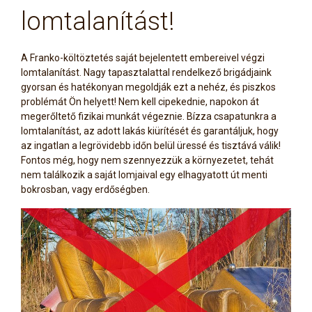
lomtalanítást!
A Franko-költöztetés saját bejelentett embereivel végzi
lomtalanítást. Nagy tapasztalattal rendelkező brigádjaink
gyorsan és hatékonyan megoldják ezt a nehéz, és piszkos
problémát Ön helyett! Nem kell cipekednie, napokon át
megerőltető fizikai munkát végeznie. Bízza csapatunkra a
lomtalanítást, az adott lakás kiürítését és garantáljuk, hogy
az ingatlan a legrövidebb időn belül üressé és tisztává válik!
Fontos még, hogy nem szennyezzük a környezetet, tehát
nem találkozik a saját lomjaival egy elhagyatott út menti
bokrosban, vagy erdőségben.