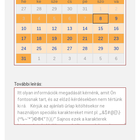
hé
ke
sze
cs
pé
szo
va
27
28
29
30
31
1
2
3
4
5
6
7
8
9
10
11
12
13
14
15
16
17
18
19
20
21
22
23
24
25
26
27
28
29
30
31
1
2
3
4
5
6
További leírás: