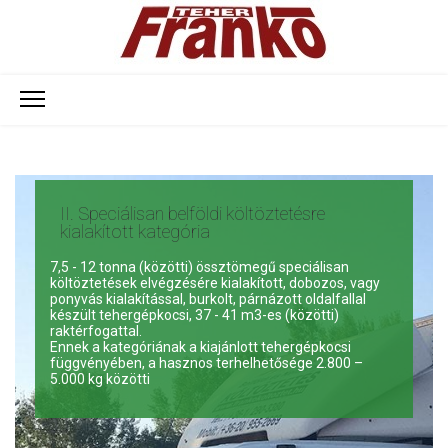
II. Speciálisan belföldi költöztetésre
kialakított kategória
7,5 - 12 tonna (közötti) össztömegű speciálisan
költöztetések elvégzésére kialakított, dobozos, vagy
ponyvás kialakítással, burkolt, párnázott oldalfallal
készült tehergépkocsi, 37 - 41 m3-es (közötti)
raktérfogattal.
Ennek a kategóriának a kiajánlott tehergépkocsi
függvényében, a hasznos terhelhetősége 2.800 –
5.000 kg közötti