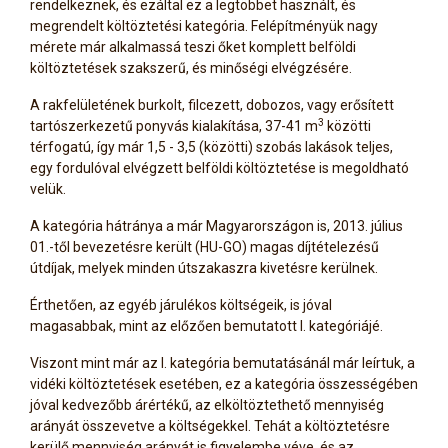
rendelkeznek, és ezáltal ez a legtöbbet használt, és
megrendelt költöztetési kategória. Felépítményük nagy
mérete már alkalmassá teszi őket komplett belföldi
költöztetések szakszerű, és minőségi elvégzésére.
A rakfelületének burkolt, filcezett, dobozos, vagy erősített
3
tartószerkezetű ponyvás kialakítása, 37-41 m
közötti
térfogatú, így már 1,5 - 3,5 (közötti) szobás lakások teljes,
egy fordulóval elvégzett belföldi költöztetése is megoldható
velük.
A kategória hátránya a már Magyarországon is, 2013. július
01.-től bevezetésre került (HU-GO) magas díjtételezésű
útdíjak, melyek minden útszakaszra kivetésre kerülnek.
Érthetően, az egyéb járulékos költségeik, is jóval
magasabbak, mint az előzően bemutatott I. kategóriájé.
Viszont mint már az I. kategória bemutatásánál már leírtuk, a
vidéki költöztetések esetében, ez a kategória összességében
jóval kedvezőbb árértékű, az elköltöztethető mennyiség
arányát összevetve a költségekkel. Tehát a költöztetésre
kerülő mennyiség arányát is figyelembe véve, és az