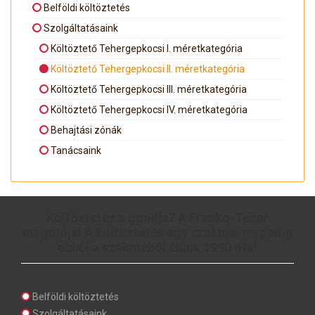
Belföldi költöztetés
Szolgáltatásaink
Költöztető Tehergepkocsi I. méretkategória
Költöztető Tehergepkocsi II. méretkategória
Költöztető Tehergepkocsi III. méretkategória
Költöztető Tehergepkocsi IV. méretkategória
Behajtási zónák
Tanácsaink
Költöztetés a gondja? A Franko-Teher
megoldja! A költöztetés egy szakma, mi pedig
ebből a szakmából élünk 1990 óta!
Belföldi költöztetés
Szolgáltatásaink