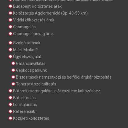
Budapesti költöztetés árak
Költöztetés Agglomeráció (Bp. 40-50 km)
Vidéki költöztetés árak
Csomagolás
Csomagolóanyag árak
Szolgáltatások
Miért Minket?
Ügyfélszolgálat
Garanciavállalás
Gépkocsiparkunk
Biztosítások nemzetközi és belföldi árukár biztosítás
Tehertaxi szolgáltatás
Bútorok csomagolása, előkészítése költözéshez
Bútortárolás
Lomtalanítás
Referenciák
Közületi költöztetés