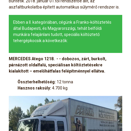
büntetik. 2018. január 01.től rendszerbe állt, az
aszfaltburkolatba épített automatikus súlymérő rendszer is.
Ebben a II. kategóriában, cégünk a Franko-költöztetés
által Budapesti, és Magyarországi, tehát belföldi
munkára felajánlani tudott, speciális költöztető
tehergépkocsik a következők:
MERCEDES Atego 1218. - - dobozos, zárt, burkolt,
párnázott oldalfalú, speciálisan költöztetésekre
kialakított – emelőhátfalas felépítménnyel ellátva.
Összterhelhetőség:
12 tonna
Hasznos raksúly:
4.700 kg