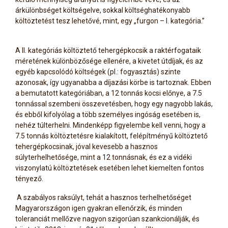
árkülönbséget költségelve, sokkal költséghatékonyabb
költöztetést tesz lehetővé, mint, egy „furgon – I. kategória.”
A II. kategóriás költöztető tehergépkocsik a raktérfogataik
méretének különbözősége ellenére, a kivetet útdíjak, és az
egyéb kapcsolódó költségek (pl.: fogyasztás) szinte
azonosak, így ugyanabba a díjazási körbe is tartoznak. Ebben
a bemutatott kategóriában, a 12 tonnás kocsi előnye, a 7.5
tonnással szembeni összevetésben, hogy egy nagyobb lakás,
és ebből kifolyólag a több személyes ingóság esetében is,
nehéz túlterhelni. Mindenképp figyelembe kell venni, hogy a
7.5 tonnás költöztetésre kialakított, felépítményű költöztető
tehergépkocsinak, jóval kevesebb a hasznos
súlyterhelhetősége, mint a 12 tonnásnak, és ez a vidéki
viszonylatú költöztetések esetében lehet kiemelten fontos
tényező.
A szabályos raksúlyt, tehát a hasznos terhelhetőséget
Magyarországon igen gyakran ellenőrzik, és minden
toleranciát mellőzve nagyon szigorúan szankcionálják, és