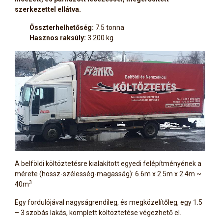
szerkezettel ellátva.
Összterhelhetőség:
7.5 tonna
Hasznos raksúly:
3.200 kg
A belföldi költöztetésre kialakított egyedi felépítményének a
mérete (hossz-szélesség-magasság): 6.6m x 2.5m x 2.4m ~
3
40m
Egy fordulójával nagyságrendileg, és megközelítőleg, egy 1.5
– 3 szobás lakás, komplett költöztetése végezhető el.