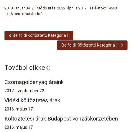
2018. január 04
Módosítás: 2022. április 20
Találatok: 14663
6 perc olvasási idő
Előző cikk: Belföldi Költöztető Kategória I.
Belföldi Költöztető Kategória I.
Következő cikk: Belföldi Költöztető Kate
Belföldi Költöztető Kategória III.
További cikkek:
Csomagolóanyag áraink
2017. szeptember 22
Vidéki költöztetés árak
2016. május 17
Költöztetési árak Budapest vonzáskörzetében
2016. május 17