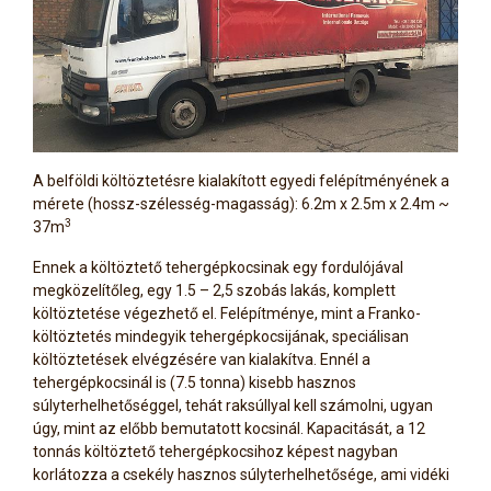
A belföldi költöztetésre kialakított egyedi felépítményének a
mérete (hossz-szélesség-magasság): 6.2m x 2.5m x 2.4m ~
3
37m
Ennek a költöztető tehergépkocsinak egy fordulójával
megközelítőleg, egy 1.5 – 2,5 szobás lakás, komplett
költöztetése végezhető el. Felépítménye, mint a Franko-
költöztetés mindegyik tehergépkocsijának, speciálisan
költöztetések elvégzésére van kialakítva. Ennél a
tehergépkocsinál is (7.5 tonna) kisebb hasznos
súlyterhelhetőséggel, tehát raksúllyal kell számolni, ugyan
úgy, mint az előbb bemutatott kocsinál. Kapacitását, a 12
tonnás költöztető tehergépkocsihoz képest nagyban
korlátozza a csekély hasznos súlyterhelhetősége, ami vidéki