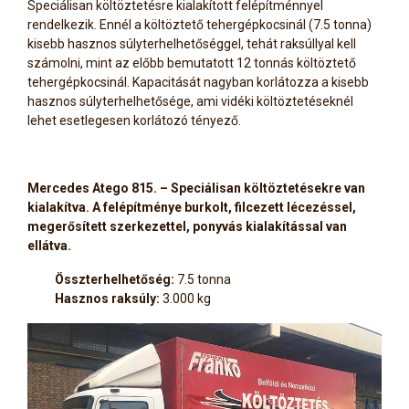
Speciálisan költöztetésre kialakított felépítménnyel
rendelkezik. Ennél a költöztető tehergépkocsinál (7.5 tonna)
kisebb hasznos súlyterhelhetőséggel, tehát raksúllyal kell
számolni, mint az előbb bemutatott 12 tonnás költöztető
tehergépkocsinál. Kapacitását nagyban korlátozza a kisebb
hasznos súlyterhelhetősége, ami vidéki költöztetéseknél
lehet esetlegesen korlátozó tényező.
Mercedes Atego 815. – Speciálisan költöztetésekre van
kialakítva. A felépítménye burkolt, filcezett lécezéssel,
megerősített szerkezettel, ponyvás kialakítással van
ellátva.
Összterhelhetőség:
7.5 tonna
Hasznos raksúly:
3.000 kg