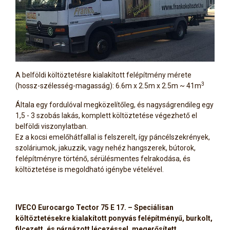
A belföldi költöztetésre kialakított felépítmény mérete
3
(hossz-szélesség-magasság): 6.6m x 2.5m x 2.5m ~ 41m
Általa egy fordulóval megközelítőleg, és nagyságrendileg egy
1,5 - 3 szobás lakás, komplett költöztetése végezhető el
belföldi viszonylatban.
Ez a kocsi emelőhátfallal is felszerelt, így páncélszekrények,
szoláriumok, jakuzzik, vagy nehéz hangszerek, bútorok,
felépítményre történő, sérülésmentes felrakodása, és
költöztetése is megoldható igénybe vételével.
IVECO Eurocargo Tector 75 E 17. – Speciálisan
költöztetésekre kialakított ponyvás felépítményű, burkolt,
filcezett, és párnázott lécezéssel, megerősített