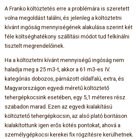
A Franko költöztetés erre a problémára is szeretett
volna megoldást találni, és jelenleg a költöztetni
kívánt ingóság mennyiségének alakulása szerint két
féle költséghatékony szállítási módot tud felkínálni
tisztelt megrendelőinek.
Ha a költöztetni kívánt mennyiségű ingóság nem
haladja meg a 25 m3-t, akkor a 61 m3-es IV.
kategóriás dobozos, párnázott oldalfalú, extra, és
Magyarországon egyedi méretű költöztető
tehergépkocsink esetében, egy 5,1 méteres rész
szabadon marad. Ezen az egyedi kialakítású
költöztető tehergépkocsin, az alsó plató boritáson
kialakítottunk igen erős kötés pontokat, ahová a
személygépkocsi kerekei fix rögzítésre kerülhetnek.