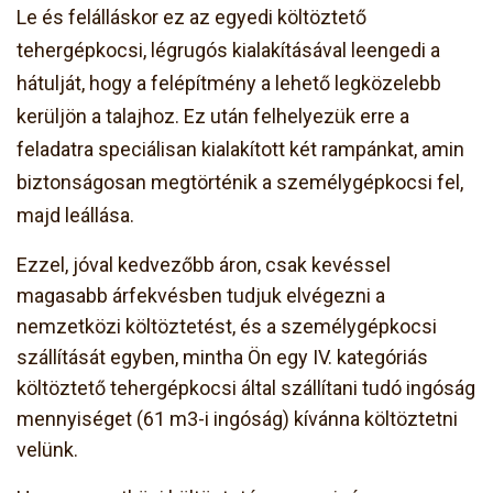
Le és felálláskor ez az egyedi költöztető
tehergépkocsi, légrugós kialakításával leengedi a
hátulját, hogy a felépítmény a lehető legközelebb
kerüljön a talajhoz. Ez után felhelyezük erre a
feladatra speciálisan kialakított két rampánkat, amin
biztonságosan megtörténik a személygépkocsi fel,
majd leállása.
Ezzel, jóval kedvezőbb áron, csak kevéssel
magasabb árfekvésben tudjuk elvégezni a
nemzetközi költöztetést, és a személygépkocsi
szállítását egyben, mintha Ön egy IV. kategóriás
költöztető tehergépkocsi által szállítani tudó ingóság
mennyiséget (61 m3-i ingóság) kívánna költöztetni
velünk.