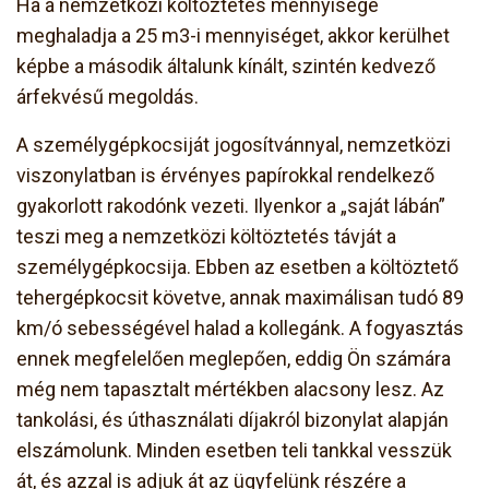
Ha a nemzetközi költöztetés mennyisége
meghaladja a 25 m3-i mennyiséget, akkor kerülhet
képbe a második általunk kínált, szintén kedvező
árfekvésű megoldás.
A személygépkocsiját jogosítvánnyal, nemzetközi
viszonylatban is érvényes papírokkal rendelkező
gyakorlott rakodónk vezeti. Ilyenkor a „saját lábán”
teszi meg a nemzetközi költöztetés távját a
személygépkocsija. Ebben az esetben a költöztető
tehergépkocsit követve, annak maximálisan tudó 89
km/ó sebességével halad a kollegánk. A fogyasztás
ennek megfelelően meglepően, eddig Ön számára
még nem tapasztalt mértékben alacsony lesz. Az
tankolási, és úthasználati díjakról bizonylat alapján
elszámolunk. Minden esetben teli tankkal vesszük
át, és azzal is adjuk át az ügyfelünk részére a