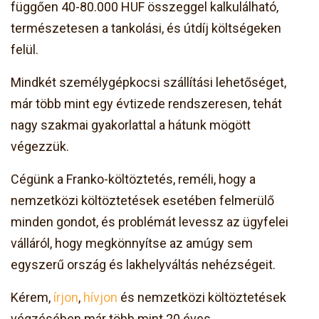
függően 40-80.000 HUF összeggel kalkulálható,
természetesen a tankolási, és útdíj költségeken
felül.
Mindkét személygépkocsi szállítási lehetőséget,
már több mint egy évtizede rendszeresen, tehát
nagy szakmai gyakorlattal a hátunk mögött
végezzük.
Cégünk a Franko-költöztetés, reméli, hogy a
nemzetközi költöztetések esetében felmerülő
minden gondot, és problémát levessz az ügyfelei
válláról, hogy megkönnyítse az amúgy sem
egyszerű ország és lakhelyváltás nehézségeit.
Kérem,
írjon
,
hívjon
és nemzetközi költöztetések
végzésében már több mint 20 éves