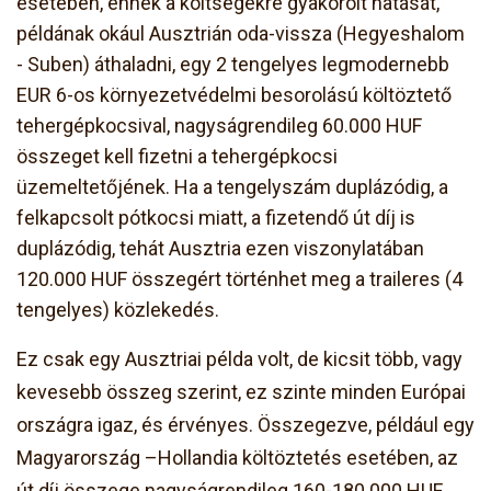
esetében, ennek a költségekre gyakorolt hatását,
példának okául Ausztrián oda-vissza (Hegyeshalom
- Suben) áthaladni, egy 2 tengelyes legmodernebb
EUR 6-os környezetvédelmi besorolású költöztető
tehergépkocsival, nagyságrendileg 60.000 HUF
összeget kell fizetni a tehergépkocsi
üzemeltetőjének. Ha a tengelyszám duplázódig, a
felkapcsolt pótkocsi miatt, a fizetendő út díj is
duplázódig, tehát Ausztria ezen viszonylatában
120.000 HUF összegért történhet meg a traileres (4
tengelyes) közlekedés.
Ez csak egy Ausztriai példa volt, de kicsit több, vagy
kevesebb összeg szerint, ez szinte minden Európai
országra igaz, és érvényes. Összegezve, például egy
Magyarország –Hollandia költöztetés esetében, az
út díj összege nagyságrendileg 160-180.000 HUF