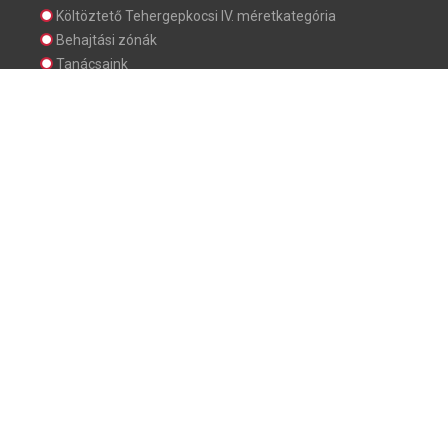
Költöztető Tehergepkocsi IV. méretkategória
Behajtási zónák
Tanácsaink
Nemzetközi költöztetés
Nemzetközi költöztetés méretkategóriái
Nemzetközi költöztetés munkafolyamatai
Nemzetközi költöztetés – vámolási ügyintézés
Költöztető Tehergepkocsi I. méretkategória
Költöztető Tehergepkocsi II. méretkategória
Költöztető Tehergepkocsi III. méretkategória
Költöztető Tehergepkocsi IV. méretkategória
Költöztető Tehergepkocsi V. méretkategória
Áraink
Belföldi költöztetés, piaci árainak összehasonlítása
Nemzetközi költöztetés piaci árainak összehasonlítása
Budapesti költöztetés árak
Költöztetés Agglomeráció (Bp. 40-50 km)
Vidéki költöztetés árak