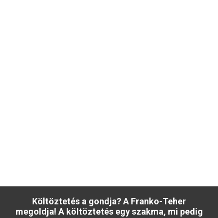
Költöztetés a gondja? A Franko-Teher
megoldja! A költöztetés egy szakma, mi pedig