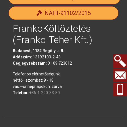
NAIH-91102/2015
FrankoKöltöztetés
(Franko-Teher Kft.)
Budapest, 1182 Regöly u. 8.
Adószám:
13192103-2-43
Cégjegyzékszám:
01 09 723012
Keresés.
Telefonos elérhetőségünk:
hétfő—szombat: 9 - 18
vas.—ünnepnapokon: zárva
Telefon:
+36-1-290-33-80