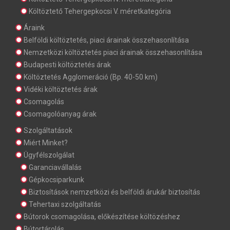
Költöztető Tehergepkocsi V. méretkategória
Áraink
Belföldi költöztetés, piaci árainak összehasonlítása
Nemzetközi költöztetés piaci árainak összehasonlítása
Budapesti költöztetés árak
Költöztetés Agglomeráció (Bp. 40-50 km)
Vidéki költöztetés árak
Csomagolás
Csomagolóanyag árak
Szolgáltatások
Miért Minket?
Ügyfélszolgálat
Garanciavállalás
Gépkocsiparkunk
Biztosítások nemzetközi és belföldi árukár biztosítás
Tehertaxi szolgáltatás
Bútorok csomagolása, előkészítése költözéshez
Bútortárolás