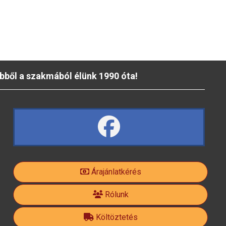
bből a szakmából élünk 1990 óta!
fa
fa-
Árajánlatkérés
facebook-
Rólunk
Költöztetés