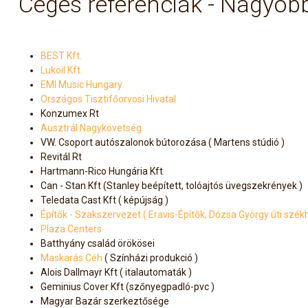
Céges referenciák - Nagyob
BEST Kft.
Lukoil Kft.
EMI Music Hungary
Országos Tisztifőorvosi Hivatal
Konzumex Rt
Ausztrál Nagykövetség
VW. Csoport autószalonok bútorozása ( Martens stúdió )
Revitál Rt
Hartmann-Rico Hungária Kft
Can - Stan Kft (Stanley beépített, tolóajtós üvegszekrények )
Teledata Cast Kft ( képújság )
Építők - Szakszervezet ( Eravis-Építők, Dózsa György úti szék
Plaza Centers
Batthyány család örökösei
Maskarás Céh
( Színházi produkció )
Alois Dallmayr Kft ( italautomaták )
Geminius Cover Kft (szőnyegpadló-pvc )
Magyar Bazár szerkeztősége