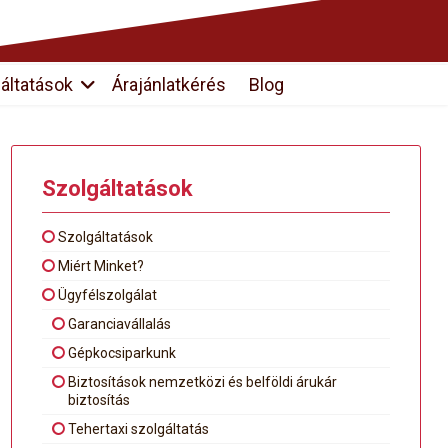
áltatások
Árajánlatkérés
Blog
Szolgáltatások
Szolgáltatások
Miért Minket?
Ügyfélszolgálat
Garanciavállalás
Gépkocsiparkunk
Biztosítások nemzetközi és belföldi árukár
biztosítás
Tehertaxi szolgáltatás