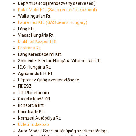
DepArt DeBooij (rendezvény szervezés )
Polar Mobil Kft. (Saab regionális központ)
Wallis Ingatlan Rt.
Laurentes Kft. (GAS Jeans Hungary)
Láng Kft.
Viasat Hungária Rt.
Diákhitel Központ Rt.
Ecotrans Rt.
Láng Kereskedelmi Kft.
Schneider Electric Hungária Villamossági Rt.
I.D.C. Hungária Rt.
Agribrands E.H. Rt.
Hírpressz újság szerkesztősége
FIDESZ
TIT Planetárium
Gazella Kiadó Kft.
Konzorcia Kft.
Unix Trade Kft.
Nemzeti Autópálya Rt.
Üzleti Tudakozó
Auto-Modell-Sport autósújság szerkesztősége