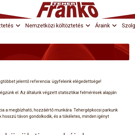
ztetés
Nemzetközi költöztetés
Áraink
Szolg
többet jelentő referencia: ügyfeleink elégedettsége!
végzünk el. Az általunk végzett statisztikai felmérések alapján
ancia a megbízható, hozzáértő munkára. Tehergépkocsi parkunk
nk hosszú távon gondolkodik, és a tökéletes, minden igényt