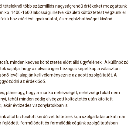
eplő tételeknél több százmilliós nagyságrendű értékeket mozgattunk
 kb. 1400-1600 lakossági, illetve közületi költöztetést végzünk el.
yfokú hozzáértést, gyakorlatot, és megbízhatóságot kívánó
tosít, minden kedves költöztetés előtt álló ügyfelének. A különböző
tok sajátja, hogy az olvasó igen hézagos képet kap a választani
zönő levél alapján kell véleményeznie az adott szolgáltatót. A
eggyőződni az érdeklődő.
ztetés, pláne úgy, hogy a munka nehézségét, nehézségi fokát nem
nyi, tehát minden eddig elvégzett költöztetés után kitöltött
, akár évtizedes viszonylatokban is.
k által biztosított kérdőívet töltetnek ki, a szolgáltatásunkat már
 fejlődött, formálódott és formálódik cégünk szolgáltatásban