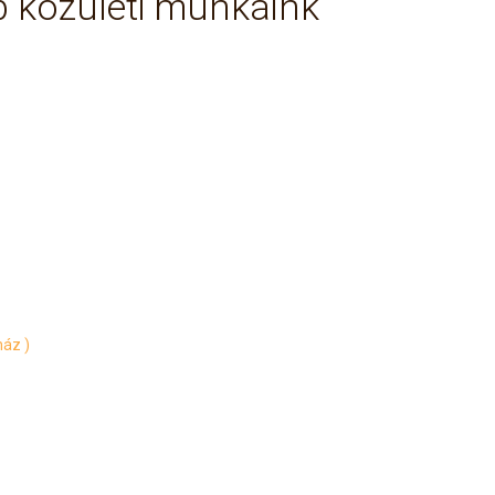
b közületi munkáink
ház )