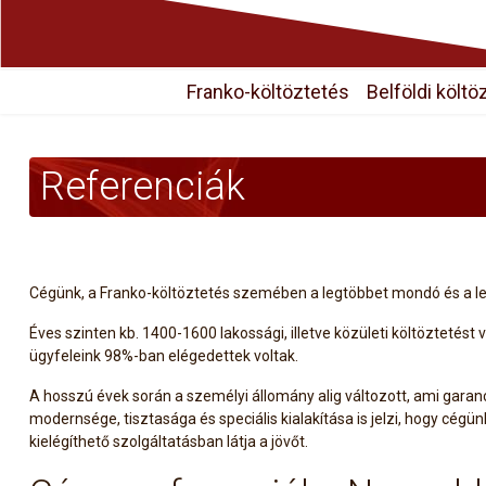
Franko-költöztetés
Belföldi költö
Referenciák
Cégünk, a Franko-költöztetés szemében a legtöbbet mondó és a leg
Éves szinten kb. 1400-1600 lakossági, illetve közületi költöztetést 
ügyfeleink 98%-ban elégedettek voltak.
A hosszú évek során a személyi állomány alig változott, ami gar
modernsége, tisztasága és speciális kialakítása is jelzi, hogy cégü
kielégíthető szolgáltatásban látja a jövőt.