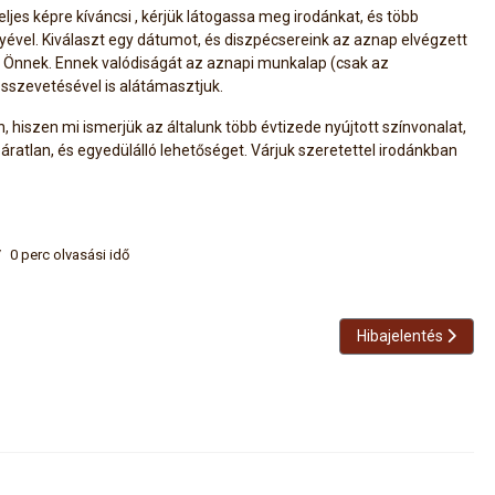
teljes képre kíváncsi , kérjük látogassa meg irodánkat, és több
nyével. Kiválaszt egy dátumot, és diszpécsereink az aznap elvégzett
ja Önnek. Ennek valódiságát az aznapi munkalap (csak az
összevetésével is alátámasztjuk.
, hiszen mi ismerjük az általunk több évtizede nyújtott színvonalat,
áratlan, és egyedülálló lehetőséget. Várjuk szeretettel irodánkban
0 perc olvasási idő
Következő cikk: Hib
Hibajelentés