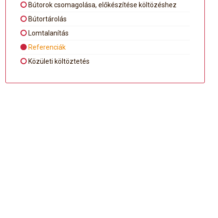
Bútorok csomagolása, előkészítése költözéshez
Bútortárolás
Lomtalanítás
Referenciák
Közületi költöztetés