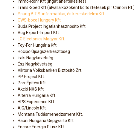
Immo-Rohr Kft (ingatlanértékesítés)
Trans-Sped Kft (alvállalkozóként költöztetések pl.: Chinoin Rt.
Young B.T.S. informatikai, és kereskedelmi Kft.
CWS-boco Hungary Kft.
Buda Project Ingatlanhasznosító Kft.
Vog Export-Import Kft.
LG Electonics Magyar Kft.
Toy-For Hungária Kft.
Hócipő Újságszerkesztőség
Iraki Nagykövetség
Ész Nagykövetség
Viktoria Volksbanken Biztosító Zrt.
PP Project Kft.
Porr Építési Kft.
Akció NXS Kft.
Alterra Hungária Kft.
HPS Experience Kft.
AIG/Lincoln Kft.
Montana Tudásmenedzsment Kft.
Hauni Hungária Gépgyártó Kft.
Encore Energia Plusz Kft.