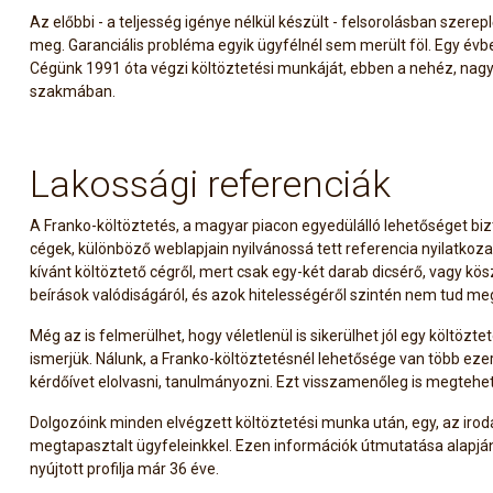
Az előbbi - a teljesség igénye nélkül készült - felsorolásban szer
meg. Garanciális probléma egyik ügyfélnél sem merült föl. Egy évben
Cégünk 1991 óta végzi költöztetési munkáját, ebben a nehéz, nag
szakmában.
Lakossági referenciák
A Franko-költöztetés, a magyar piacon egyedülálló lehetőséget biz
cégek, különböző weblapjain nyilvánossá tett referencia nyilatkoza
kívánt költöztető cégről, mert csak egy-két darab dicsérő, vagy kös
beírások valódiságáról, és azok hitelességéről szintén nem tud m
Még az is felmerülhet, hogy véletlenül is sikerülhet jól egy költö
ismerjük. Nálunk, a Franko-költöztetésnél lehetősége van több ezer
kérdőívet elolvasni, tanulmányozni. Ezt visszamenőleg is megteheti
Dolgozóink minden elvégzett költöztetési munka után, egy, az irodán
megtapasztalt ügyfeleinkkel. Ezen információk útmutatása alapján
nyújtott profilja már
36
éve.