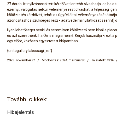
27 darab, itt nyilvánossá tett kérdőívet lentebb olvashatja, de ha a 
ezernyi, válogatás nélküli véleményezést olvashat, a teljesség igé
költöztetés kérdőívét, tehát az ügyfél általi véleményezését átad
azonosításhoz szükséges rész - adatvédelmi nyilatkozat szerint) 
Ilyen lehetőséget senki, és semmilyen költöztető nem kínál a piacon
és azt szeretnénk, ha Ön is megismerné. Kérjük használja ki ezt a p
egy előre, közösen egyeztetett időpontban.
{unitegallery lakossagi_ref}
2023. november 21
Módosítás: 2024. március 30
Találatok: 4316
További cikkek:
Hibajelentés