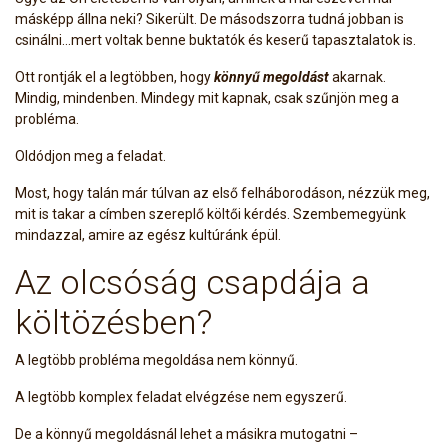
másképp állna neki? Sikerült. De másodszorra tudná jobban is
csinálni...mert voltak benne buktatók és keserű tapasztalatok is.
Ott rontják el a legtöbben, hogy
könnyű megoldást
akarnak.
Mindig, mindenben. Mindegy mit kapnak, csak szűnjön meg a
probléma.
Oldódjon meg a feladat.
Most, hogy talán már túlvan az első felháborodáson, nézzük meg,
mit is takar a címben szereplő költői kérdés. Szembemegyünk
mindazzal, amire az egész kultúránk épül.
Az olcsóság csapdája a
költözésben?
A legtöbb probléma megoldása nem könnyű.
A legtöbb komplex feladat elvégzése nem egyszerű.
De a könnyű megoldásnál lehet a másikra mutogatni –