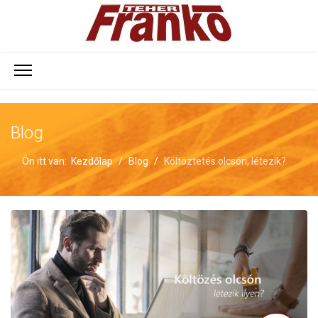
Blog
Ön itt van:
Kezdőlap
Blog
Költöztetés olcsón, létezik?