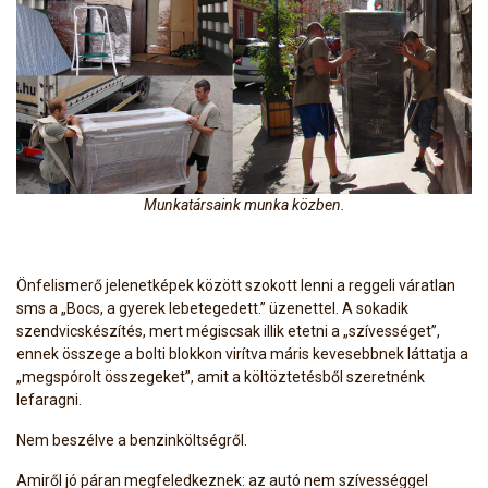
Munkatársaink munka közben.
Önfelismerő jelenetképek között szokott lenni a reggeli váratlan
sms a „Bocs, a gyerek lebetegedett.” üzenettel. A sokadik
szendvicskészítés, mert mégiscsak illik etetni a „szívességet”,
ennek összege a bolti blokkon virítva máris kevesebbnek láttatja a
„megspórolt összegeket”, amit a költöztetésből szeretnénk
lefaragni.
Nem beszélve a benzinköltségről.
Amiről jó páran megfeledkeznek: az autó nem szívességgel