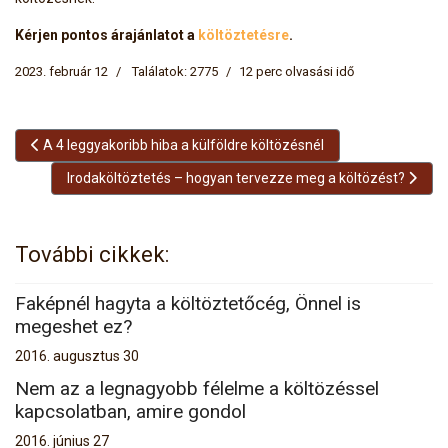
Kérjen pontos árajánlatot a
költöztetésre
.
2023. február 12
Találatok: 2775
12 perc olvasási idő
Előző cikk: A 4 leggyakoribb hiba a külföldre költözésnél
A 4 leggyakoribb hiba a külföldre költözésnél
Következő cikk: Irodaköltöztetés – hogyan tervezze meg a k
Irodaköltöztetés – hogyan tervezze meg a költözést?
További cikkek:
Faképnél hagyta a költöztetőcég, Önnel is
megeshet ez?
2016. augusztus 30
Nem az a legnagyobb félelme a költözéssel
kapcsolatban, amire gondol
2016. június 27