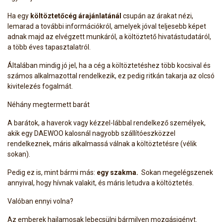
Ha egy
költöztetőcég árajánlatánál
csupán az árakat nézi,
lemarad a további információkról, amelyek jóval teljesebb képet
adnak majd az elvégzett munkáról, a költöztető hivatástudatáról,
a több éves tapasztalatról.
Általában mindig jó jel, ha a cég a költöztetéshez több kocsival és
számos alkalmazottal rendelkezik, ez pedig ritkán takarja az olcsó
kivitelezés fogalmát.
Néhány megtermett barát
A barátok, a haverok vagy kézzel-lábbal rendelkező személyek,
akik egy DAEWOO kalosnál nagyobb szállítóeszközzel
rendelkeznek, máris alkalmassá válnak a költöztetésre (vélik
sokan).
Pedig ez is, mint bármi más:
egy szakma.
Sokan megelégszenek
annyival, hogy hívnak valakit, és máris letudva a költöztetés.
Valóban ennyi volna?
Az emberek hajlamosak lebecsülni bármilyen mozgásigényt.