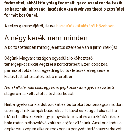
fedezettel, ebből kifolyólag fedezett igazolással rendelkezik
és használt lakossági ingóságokra érvényesíthető biztosítási
formát köt Önnel.
A teljes garanciájáról, illetve
biztosításvállalásáról bővebben
.
A négy kerék nem minden
A költöztetésben mindig jelentős szerepe van a járműnek (is).
Cégünk Magyarországon egyedülálló költöztető
tehergépkocsikkal végzi el a költöztetést. Ezek dobozos,
párnázott oldalfalú, egyedileg költöztetések elvégzésére
kialakított teherautók, több méretben.
Nem kell ide más csak egy tehergépkocsi - a
z egyik visszatérő
slágercím a költöztetés tévhitei közül.
Hiába igyekszünk a dobozokat és bútorokat biztonságos módon
csomagolni, kitömjük buborékos fóliával és zsugorfóliával, ha
utána beállnak elénk egy ponyvás kocsival és a rázkódásoknak
hála máris hiábavalóvá válik az erőfeszítésünk. Amikor elindul a
gépkocsi, szépen elkezd mozogni a ponyvát tartó vasszerkezet.