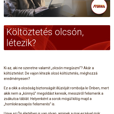
Költöztetés olcsón,
létezik?
Ki az, aki ne szeretne valamit „olcsón megúszni”? Akár a
költöztetést. De vajon létezik olcsó költöztetés, méghozzá
eredményesen?
Ez a cikk a olcsóság biztonságát illúzióját rombolja le Önben, mert
akik nem a „könnyű” megoldást keresik, messziről felismerik a
zsákutca táblát. Helyenként a sorok mögül kilóg majd a
„homlokracsapós felismerés” is.
Ugye az Ön életében is van olyan, aminek a mai eszével már