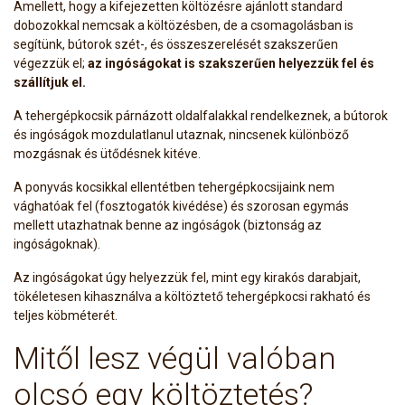
Amellett, hogy a kifejezetten költözésre ajánlott standard
dobozokkal nemcsak a költözésben, de a csomagolásban is
segítünk, bútorok szét-, és összeszerelését szakszerűen
végezzük el;
az ingóságokat is szakszerűen helyezzük fel és
szállítjuk el.
A tehergépkocsik párnázott oldalfalakkal rendelkeznek, a bútorok
és ingóságok mozdulatlanul utaznak, nincsenek különböző
mozgásnak és ütődésnek kitéve.
A ponyvás kocsikkal ellentétben tehergépkocsijaink nem
vághatóak fel (fosztogatók kivédése) és szorosan egymás
mellett utazhatnak benne az ingóságok (biztonság az
ingóságoknak).
Az ingóságokat úgy helyezzük fel, mint egy kirakós darabjait,
tökéletesen kihasználva a költöztető tehergépkocsi rakható és
teljes köbméterét.
Mitől lesz végül valóban
olcsó egy költöztetés?