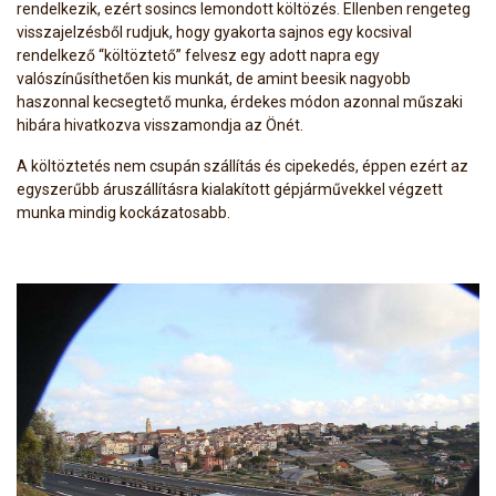
rendelkezik, ezért sosincs lemondott költözés. Ellenben rengeteg
visszajelzésből rudjuk, hogy gyakorta sajnos egy kocsival
rendelkező “költöztető” felvesz egy adott napra egy
valószínűsíthetően kis munkát, de amint beesik nagyobb
haszonnal kecsegtető munka, érdekes módon azonnal műszaki
hibára hivatkozva visszamondja az Önét.
A költöztetés nem csupán szállítás és cipekedés, éppen ezért az
egyszerűbb áruszállításra kialakított gépjárművekkel végzett
munka mindig kockázatosabb.