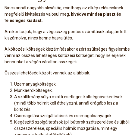
Nincs annál nagyobb olcsóság, minthogy az elképzeléseinknek
megfelelő kivitelezés valósul meg,
kivédve minden pluszt és
felesleges kiadást.
Amikor tudjuk, hogy a végösszeg pontos számítások alapján lett
kiszámolva, nincs benne hasra ütés.
A költözési költségek kiszámításakor ezért szükséges figyelembe
venni az összes lehetséges költözési költséget, hogy ne érjenek
bennünket a végén váraltan összegek.
Összes lehetőség között vannak az alábbiak.
Üzemanyagköltségek.
Munkaerőköltségek.
A szállítmány súlya miatti esetleges költségnövekedések
(minél több holmit kell áthelyezni, annál drágább lesz a
költözés.
Csomagolási szolgáltatások és csomagolóanyagok.
Kiegészítő szolgáltatások (pl. bútorok szétszerelése és újbóli
összeszerelése, speciális holmik mozgatása, mint egy
zongora; a költöztetőkellékek).