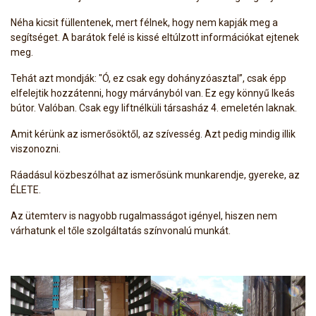
Néha kicsit füllentenek, mert félnek, hogy nem kapják meg a
segítséget. A barátok felé is kissé eltúlzott információkat ejtenek
meg.
Tehát azt mondják: "Ó, ez csak egy dohányzóasztal”, csak épp
elfelejtik hozzátenni, hogy márványból van. Ez egy könnyű Ikeás
bútor. Valóban. Csak egy liftnélküli társasház 4. emeletén laknak.
Amit kérünk az ismerősöktől, az szívesség. Azt pedig mindig illik
viszonozni.
Ráadásul közbeszólhat az ismerősünk munkarendje, gyereke, az
ÉLETE.
Az ütemterv is nagyobb rugalmasságot igényel, hiszen nem
várhatunk el tőle szolgáltatás színvonalú munkát.