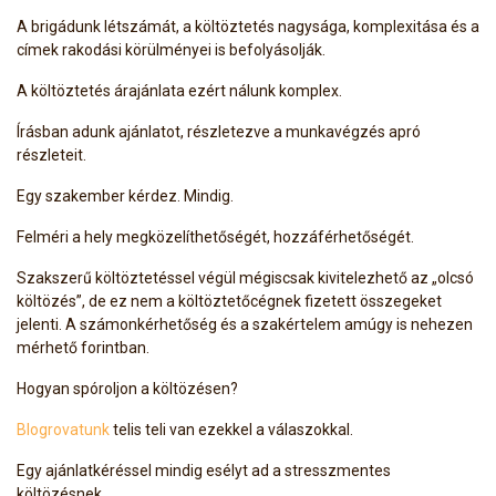
A brigádunk létszámát, a költöztetés nagysága, komplexitása és a
címek rakodási körülményei is befolyásolják.
A költöztetés árajánlata ezért nálunk komplex.
Írásban adunk ajánlatot, részletezve a munkavégzés apró
részleteit.
Egy szakember kérdez. Mindig.
Felméri a hely megközelíthetőségét, hozzáférhetőségét.
Szakszerű költöztetéssel végül mégiscsak kivitelezhető az „olcsó
költözés”, de ez nem a költöztetőcégnek fizetett összegeket
jelenti. A számonkérhetőség és a szakértelem amúgy is nehezen
mérhető forintban.
Hogyan spóroljon a költözésen?
Blogrovatunk
telis teli van ezekkel a válaszokkal.
Egy ajánlatkéréssel mindig esélyt ad a stresszmentes
költözésnek.