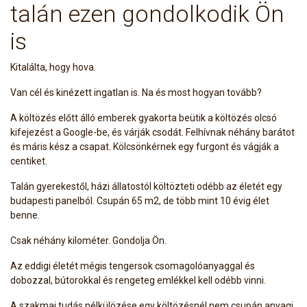
talán ezen gondolkodik Ön
is
Kitalálta, hogy hova.
Van cél és kinézett ingatlan is. Na és most hogyan tovább?
A költözés előtt álló emberek gyakorta beütik a költözés olcsó
kifejezést a Google-be, és várják csodát. Felhívnak néhány barátot
és máris kész a csapat. Kölcsönkérnek egy furgont és vágják a
centiket.
Talán gyerekestől, házi állatostól költözteti odébb az életét egy
budapesti panelból. Csupán 65 m2, de több mint 10 évig élet
benne.
Csak néhány kilométer. Gondolja Ön.
Az eddigi életét mégis tengersok csomagolóanyaggal és
dobozzal, bútorokkal és rengeteg emlékkel kell odébb vinni.
A szakmai tudás nélkülözése egy költözésnél nem csupán anyagi