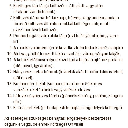
Esetleges tárolás (a költözés előtt, alatt vagy után
elraktározandó holmik).
Költözés dátuma: hétköznapi, hétvégi vagy ünnepnapokon
történő költözés általában sokkal költségesebb, mint
szezonon kívüli költözés.
Pontos brigádszám alakulása (ezt befolyásolja, hogy van-e
lift).
A munka volumene (erre következtetni tudunk a m2 alapján).
Alul vagy túlbútorozott lakás, szobák száma, hányan lakják.
A költöztetőkocsi milyen közel tud a bejárati ajtóhoz parkolni.
(Időt növel, így árat is).
Hány részesek a bútorok (levitelük akár többfordulós is lehet,
időt növel).
Budapesten belüli, Budapest maximum 50 km-es
vonzáskörzetén belüli vagy vidéki költözés.
Létezik súlypénzes tétel is (páncélszekrény, pianínó, zongora
stb.).
Feláras tételek (pl. budapesti behajtási engedélyek költsége).
Az esetleges szükséges behajtási engedélyek beszerzését
cégünk elvégzi, de ennek költségét Ön viseli.