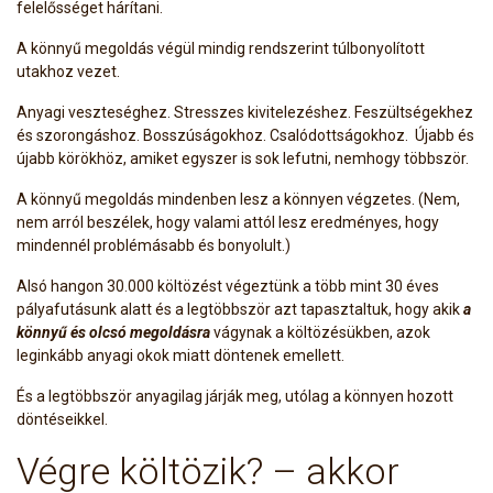
felelősséget hárítani.
A könnyű megoldás végül mindig rendszerint túlbonyolított
utakhoz vezet.
Anyagi veszteséghez. Stresszes kivitelezéshez. Feszültségekhez
és szorongáshoz. Bosszúságokhoz. Csalódottságokhoz. Újabb és
újabb körökhöz, amiket egyszer is sok lefutni, nemhogy többször.
A könnyű megoldás mindenben lesz a könnyen végzetes. (Nem,
nem arról beszélek, hogy valami attól lesz eredményes, hogy
mindennél problémásabb és bonyolult.)
Alsó hangon 30.000 költözést végeztünk a több mint 30 éves
pályafutásunk alatt és a legtöbbször azt tapasztaltuk, hogy akik
a
könnyű és olcsó megoldásra
vágynak a költözésükben, azok
leginkább anyagi okok miatt döntenek emellett.
És a legtöbbször anyagilag járják meg, utólag a könnyen hozott
döntéseikkel.
Végre költözik? – akkor