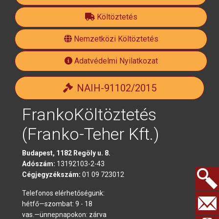
Költöztetés
official
Nemzetközi Költöztetés
Adatvédelmi Nyilatkozat
NAIH-91102/2015
FrankoKöltöztetés
(Franko-Teher Kft.)
Budapest, 1182 Regöly u. 8.
Adószám:
13192103-2-43
Cégjegyzékszám:
01 09 723012
Telefonos elérhetőségünk:
Keresés.
hétfő—szombat: 9 - 18
vas.—ünnepnapokon: zárva