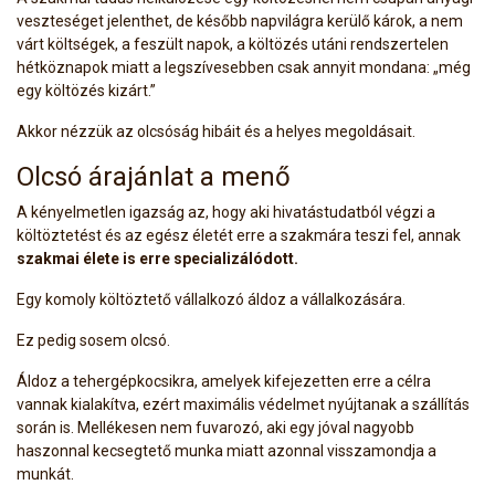
veszteséget jelenthet, de később napvilágra kerülő károk, a nem
várt költségek, a feszült napok, a költözés utáni rendszertelen
hétköznapok miatt a legszívesebben csak annyit mondana: „még
egy költözés kizárt.”
Akkor nézzük az olcsóság hibáit és a helyes megoldásait.
Olcsó árajánlat a menő
A kényelmetlen igazság az, hogy aki hivatástudatból végzi a
költöztetést és az egész életét erre a szakmára teszi fel, annak
szakmai élete is erre specializálódott.
Egy komoly költöztető vállalkozó áldoz a vállalkozására.
Ez pedig sosem olcsó.
Áldoz a tehergépkocsikra, amelyek kifejezetten erre a célra
vannak kialakítva, ezért maximális védelmet nyújtanak a szállítás
során is. Mellékesen nem fuvarozó, aki egy jóval nagyobb
haszonnal kecsegtető munka miatt azonnal visszamondja a
munkát.