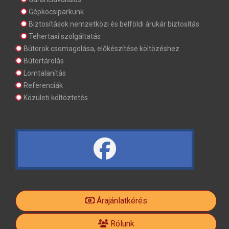
Gépkocsiparkunk
Biztosítások nemzetközi és belföldi árukár biztosítás
Tehertaxi szolgáltatás
Bútorok csomagolása, előkészítése költözéshez
Bútortárolás
Lomtalanítás
Referenciák
Közületi költöztetés
fa
fa-
Árajánlatkérés
facebook-
Rólunk