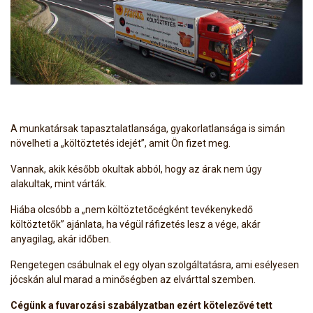
A munkatársak tapasztalatlansága, gyakorlatlansága is simán
növelheti a „költöztetés idejét”, amit Ön fizet meg.
Vannak, akik később okultak abból, hogy az árak nem úgy
alakultak, mint várták.
Hiába olcsóbb a „nem költöztetőcégként tevékenykedő
költöztetők” ajánlata, ha végül ráfizetés lesz a vége, akár
anyagilag, akár időben.
Rengetegen csábulnak el egy olyan szolgáltatásra, ami esélyesen
jócskán alul marad a minőségben az elvárttal szemben.
Cégünk a fuvarozási szabályzatban ezért kötelezővé tett