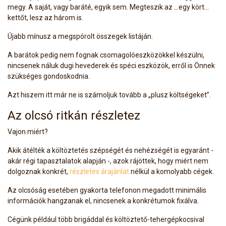
megy. A saját, vagy baráté, egyik sem. Megteszik az …egy kört…
kettőt, lesz az három is.
Újabb mínusz a megspórolt összegek listáján.
A barátok pedig nem fognak csomagolóeszközökkel készülni,
nincsenek náluk dugi hevederek és spéci eszközök, erről is Önnek
szükséges gondoskodnia.
Azt hiszem itt már ne is számoljuk tovább a „plusz költségeket”.
Az olcsó ritkán részletez
Vajon miért?
Akik átélték a költöztetés szépségét és nehézségét is egyaránt -
akár régi tapasztalatok alapján -, azok rájöttek, hogy miért nem
dolgoznak konkrét,
részletes árajánlat
nélkül a komolyabb cégek.
Az olcsóság esetében gyakorta telefonon megadott minimális
információk hangzanak el, nincsenek a konkrétumok fixálva.
Cégünk például több brigáddal és költöztető-tehergépkocsival