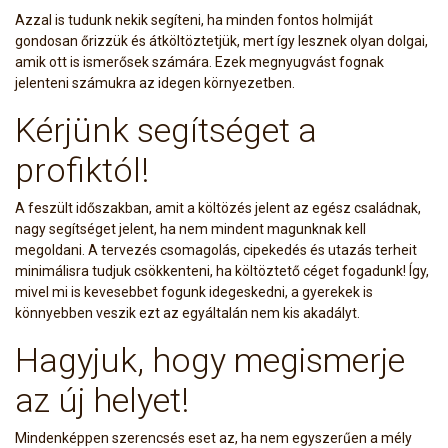
Azzal is tudunk nekik segíteni, ha minden fontos holmiját
gondosan őrizzük és átköltöztetjük, mert így lesznek olyan dolgai,
amik ott is ismerősek számára. Ezek megnyugvást fognak
jelenteni számukra az idegen környezetben.
Kérjünk segítséget a
profiktól!
A feszült időszakban, amit a költözés jelent az egész családnak,
nagy segítséget jelent, ha nem mindent magunknak kell
megoldani. A tervezés csomagolás, cipekedés és utazás terheit
minimálisra tudjuk csökkenteni, ha költöztető céget fogadunk! Így,
mivel mi is kevesebbet fogunk idegeskedni, a gyerekek is
könnyebben veszik ezt az egyáltalán nem kis akadályt.
Hagyjuk, hogy megismerje
az új helyet!
Mindenképpen szerencsés eset az, ha nem egyszerűen a mély