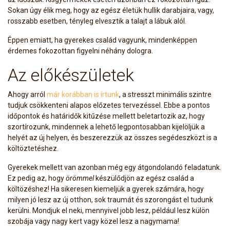
Sokan úgy élik meg, hogy az egész életük hullik darabjaira, vagy,
rosszabb esetben, tényleg elvesztik a talajt a lábuk alól.
Éppen emiatt, ha gyerekes család vagyunk, mindenképpen
érdemes fokozottan figyelni néhány dologra.
Az előkészületek
Ahogy arról
már korábban is írtunk
, a stresszt minimális szintre
tudjuk csökkenteni alapos előzetes tervezéssel. Ebbe a pontos
időpontok és határidők kitűzése mellett beletartozik az, hogy
szortírozunk, mindennek a lehető legpontosabban kijelöljük a
helyét az új helyen, és beszerezzük az összes segédeszközt is a
költöztetéshez.
Gyerekek mellett van azonban még egy átgondolandó feladatunk.
Ez pedig az, hogy
örömmel
készülődjön az egész család a
költözéshez! Ha sikeresen kiemeljük a gyerek számára, hogy
milyen jó lesz az új otthon, sok traumát és szorongást el tudunk
kerülni. Mondjuk el neki, mennyivel jobb lesz, például lesz külön
szobája vagy nagy kert vagy közel lesz a nagymama!