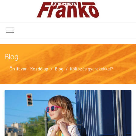
Blog
Ön itt van:
Kezdőlap
Blog
Költözés gyerekekkel?