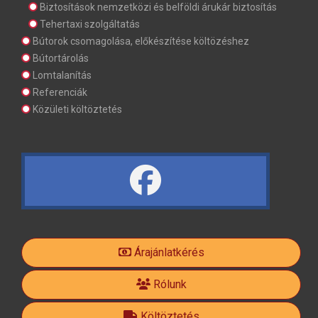
Biztosítások nemzetközi és belföldi árukár biztosítás
Tehertaxi szolgáltatás
Bútorok csomagolása, előkészítése költözéshez
Bútortárolás
Lomtalanítás
Referenciák
Közületi költöztetés
fa
fa-
Árajánlatkérés
facebook-
Rólunk
Költöztetés