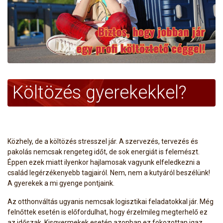
Költözés gyerekekkel?
Közhely, de a költözés stresszel jár. A szervezés, tervezés és
pakolás nemcsak rengeteg időt, de sok energiát is felemészt.
Éppen ezek miatt ilyenkor hajlamosak vagyunk elfeledkezni a
család legérzékenyebb tagjairól. Nem, nem a kutyáról beszélünk!
A gyerekek a mi gyenge pontjaink.
Az otthonváltás ugyanis nemcsak logisztikai feladatokkal jár. Még
felnőttek esetén is előfordulhat, hogy érzelmileg megterhelő ez
az időszak. Kisgyermekek esetén azonban ez fokozottan igaz.