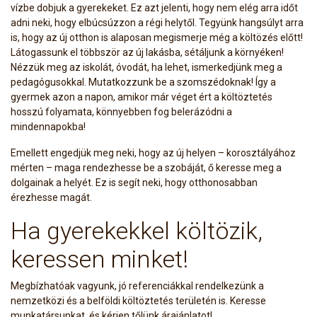
vízbe dobjuk a gyerekeket. Ez azt jelenti, hogy nem elég arra időt
adni neki, hogy elbúcsúzzon a régi helytől. Tegyünk hangsúlyt arra
is, hogy az új otthon is alaposan megismerje még a költözés előtt!
Látogassunk el többször az új lakásba, sétáljunk a környéken!
Nézzük meg az iskolát, óvodát, ha lehet, ismerkedjünk meg a
pedagógusokkal. Mutatkozzunk be a szomszédoknak! Így a
gyermek azon a napon, amikor már véget ért a költöztetés
hosszú folyamata, könnyebben fog belerázódni a
mindennapokba!
Emellett engedjük meg neki, hogy az új helyen – korosztályához
mérten – maga rendezhesse be a szobáját, ő keresse meg a
dolgainak a helyét. Ez is segít neki, hogy otthonosabban
érezhesse magát.
Ha gyerekekkel költözik,
keressen minket!
Megbízhatóak vagyunk, jó referenciákkal rendelkezünk a
nemzetközi és a belföldi költöztetés területén is. Keresse
munkatársunkat, és kérjen tőlünk árajánlatot!