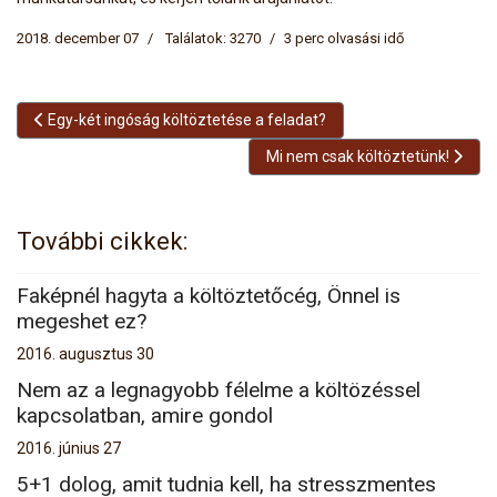
2018. december 07
Találatok: 3270
3 perc olvasási idő
Előző cikk: Egy-két ingóság költöztetése a feladat?
Egy-két ingóság költöztetése a feladat?
Következő cikk: Mi nem csak költ
Mi nem csak költöztetünk!
További cikkek:
Faképnél hagyta a költöztetőcég, Önnel is
megeshet ez?
2016. augusztus 30
Nem az a legnagyobb félelme a költözéssel
kapcsolatban, amire gondol
2016. június 27
5+1 dolog, amit tudnia kell, ha stresszmentes