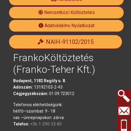
official
Nemzetközi Költöztetés
Adatvédelmi Nyilatkozat
NAIH-91102/2015
FrankoKöltöztetés
(Franko-Teher Kft.)
Budapest, 1182 Regöly u. 8.
Adószám:
13192103-2-43
Cégjegyzékszám:
01 09 723012
Telefonos elérhetőségünk:
Keresés.
hétfő—szombat: 9 - 18
vas.—ünnepnapokon: zárva
Telefon:
+36-1-290-33-80