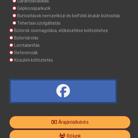
Garanciavállalás
Gépkocsiparkunk
Biztosítások nemzetközi és belföldi árukár biztosítás
Tehertaxi szolgáltatás
Bútorok csomagolása, előkészítése költözéshez
Bútortárolás
Lomtalanítás
Referenciák
Közületi költöztetés
fa
fa-
Árajánlatkérés
facebook-
Rólunk