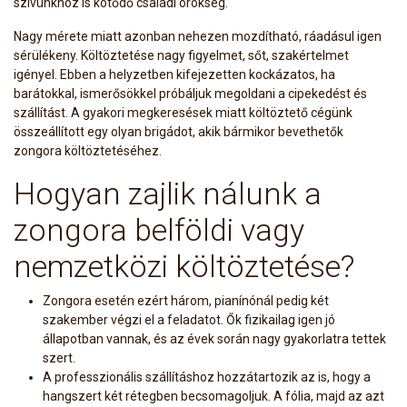
szívünkhöz is kötődő családi örökség.
Nagy mérete miatt azonban nehezen mozdítható, ráadásul igen
sérülékeny. Költöztetése nagy figyelmet, sőt, szakértelmet
igényel. Ebben a helyzetben kifejezetten kockázatos, ha
barátokkal, ismerősökkel próbáljuk megoldani a cipekedést és
szállítást. A gyakori megkeresések miatt költöztető cégünk
összeállított egy olyan brigádot, akik bármikor bevethetők
zongora költöztetéséhez.
Hogyan zajlik nálunk a
zongora belföldi vagy
nemzetközi költöztetése?
Zongora esetén ezért három, pianínónál pedig két
szakember végzi el a feladatot. Ők fizikailag igen jó
állapotban vannak, és az évek során nagy gyakorlatra tettek
szert.
A professzionális szállításhoz hozzátartozik az is, hogy a
hangszert két rétegben becsomagoljuk. A fólia, majd az azt