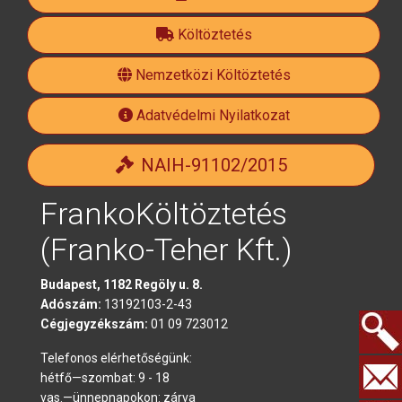
Költöztetés
official
Nemzetközi Költöztetés
Adatvédelmi Nyilatkozat
NAIH-91102/2015
FrankoKöltöztetés
(Franko-Teher Kft.)
Budapest, 1182 Regöly u. 8.
Adószám:
13192103-2-43
Cégjegyzékszám:
01 09 723012
Telefonos elérhetőségünk:
Keresés.
hétfő—szombat: 9 - 18
vas.—ünnepnapokon: zárva