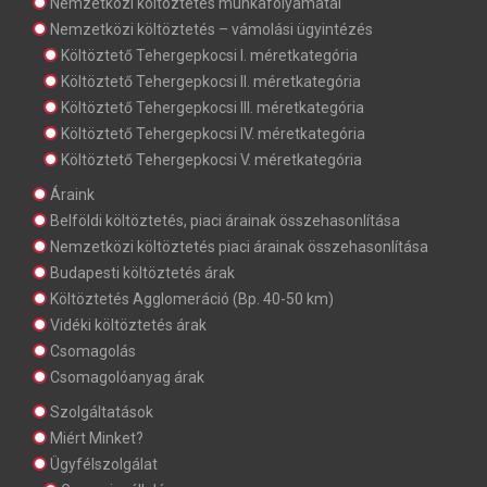
Nemzetközi költöztetés munkafolyamatai
Nemzetközi költöztetés – vámolási ügyintézés
Költöztető Tehergepkocsi I. méretkategória
Költöztető Tehergepkocsi II. méretkategória
Költöztető Tehergepkocsi III. méretkategória
Költöztető Tehergepkocsi IV. méretkategória
Költöztető Tehergepkocsi V. méretkategória
Áraink
Belföldi költöztetés, piaci árainak összehasonlítása
Nemzetközi költöztetés piaci árainak összehasonlítása
Budapesti költöztetés árak
Költöztetés Agglomeráció (Bp. 40-50 km)
Vidéki költöztetés árak
Csomagolás
Csomagolóanyag árak
Szolgáltatások
Miért Minket?
Ügyfélszolgálat