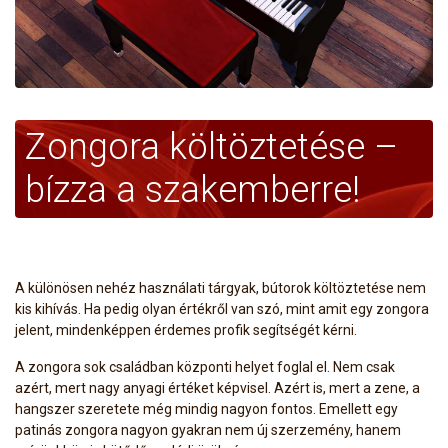
Zongora költöztetése –
bízza a szakemberre!
A különösen nehéz használati tárgyak, bútorok költöztetése nem
kis kihívás. Ha pedig olyan értékről van szó, mint amit egy zongora
jelent, mindenképpen érdemes profik segítségét kérni.
A zongora sok családban központi helyet foglal el. Nem csak
azért, mert nagy anyagi értéket képvisel. Azért is, mert a zene, a
hangszer szeretete még mindig nagyon fontos. Emellett egy
patinás zongora nagyon gyakran nem új szerzemény, hanem