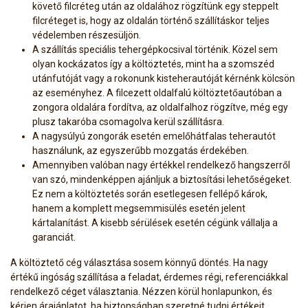
követő filcréteg után az oldalához rögzítünk egy steppelt
filcréteget is, hogy az oldalán történő szállításkor teljes
védelemben részesüljön.
A szállítás speciális tehergépkocsival történik. Közel sem
olyan kockázatos így a költöztetés, mint ha a szomszéd
utánfutóját vagy a rokonunk kisteherautóját kérnénk kölcsön
az eseményhez. A filcezett oldalfalú költöztetőautóban a
zongora oldalára fordítva, az oldalfalhoz rögzítve, még egy
plusz takaróba csomagolva kerül szállításra.
A nagysúlyú zongorák esetén emelőhátfalas teherautót
használunk, az egyszerűbb mozgatás érdekében.
Amennyiben valóban nagy értékkel rendelkező hangszerről
van szó, mindenképpen ajánljuk a biztosítási lehetőségeket.
Ez nem a költöztetés során esetlegesen fellépő károk,
hanem a komplett megsemmisülés esetén jelent
kártalanítást. A kisebb sérülések esetén cégünk vállalja a
garanciát.
A költöztető cég választása sosem könnyű döntés. Ha nagy
értékű ingóság szállítása a feladat, érdemes régi, referenciákkal
rendelkező céget választania. Nézzen körül honlapunkon, és
kérjen árajánlatot, ha biztonságban szeretné tudni értékeit