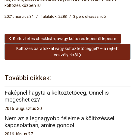
költözés közben is!
2021. március 31
Találatok: 2283
3 perc olvasási idő
Előző cikk: Költöztetés checklista, avagy költözés lépésről lépésre
Költöztetés checklista, avagy költözés lépésről lépésre
Következő cikk: Költözés barátokkal vagy költöztetőcéggel? – a
Költözés barátokkal vagy költöztetőcéggel? – a rejtett
veszélyekről
További cikkek:
Faképnél hagyta a költöztetőcég, Önnel is
megeshet ez?
2016. augusztus 30
Nem az a legnagyobb félelme a költözéssel
kapcsolatban, amire gondol
2016. június 27