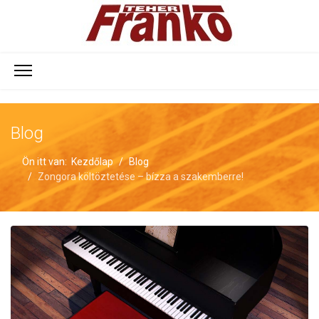
Blog
Ön itt van:
Kezdőlap
Blog
Zongora költöztetése – bízza a szakemberre!