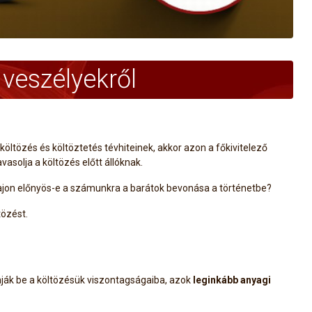
 veszélyekről
öltözés és költöztetés tévhiteinek, akkor azon a főkivitelező
asolja a költözés előtt állóknak.
ajon előnyös-e a számunkra a barátok bevonása a történetbe?
özést.
onják be a költözésük viszontagságaiba, azok
leginkább anyagi