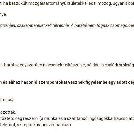
t, ha beszűkült mozgástartományú ízületekkel edz, mozog, ugyanis borí
nye.
 történjen, szakembereket kell felvennie. A barátai nem fognak csomagolóes
üli barátok egyszerűen nincsenek felkészülve, például a családi örök
 ilyen és ehhez hasonló szempontokat vesznek figyelembe egy adott cé
ámítása.
tozottak.
öltöztető cég részéről (a munka és a szállítandó ingóságokkal kapcsolat
a telefont, szimpatikus-unszimpatikus)