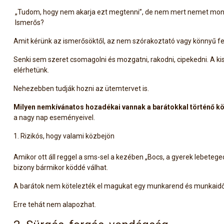
„Tudom, hogy nem akarja ezt megtenni”, de nem mert nemet mon
Ismerős?
Amit kérünk az ismerősöktől, az nem szórakoztató vagy könnyű fe
Senki sem szeret csomagolni és mozgatni, rakodni, cipekedni. A ki
elérhetünk.
Nehezebben tudják hozni az ütemtervet is.
Milyen nemkívánatos hozadékai vannak a barátokkal történő k
a nagy nap eseményeivel.
1. Rizikós, hogy valami közbejön
Amikor ott áll reggel a sms-sel a kezében „Bocs, a gyerek lebeteged
bizony bármikor köddé válhat.
A barátok nem kötelezték el magukat egy munkarend és munkaidő 
Erre tehát nem alapozhat.