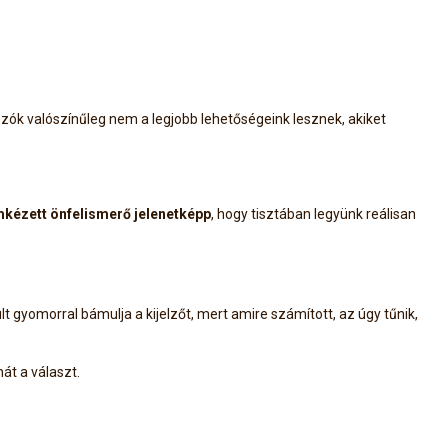
zók valószínűleg nem a legjobb lehetőségeink lesznek, akiket
kézett önfelismerő jelenetképp
, hogy tisztában legyünk reálisan
t gyomorral bámulja a kijelzőt, mert amire számított, az úgy tűnik,
át a választ.