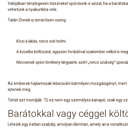
Valójában ténylegesen tízezreket spórolunk-e azzal, ha a barátok
vehetünk a nyakunkba vele.
Talán Önnek is ismerősen cseng.
Kicsi a lakás, nincs sok holmi.
A közelbe költözünk, egyszeri fordulóval szakember nélkül is me
Nincsenek spéci törékeny tárgyaink, ezért „nincs szükség” speciá
Az emberek hajlamosak lebecsülni bármilyen mozgásigényt, mert fél
ejtenek meg.
Tehát azt mondják: "Ó, ez nem egy személyes kanapé, csak egy szék
Barátokkal vagy céggel költ
Létezik egy íratlan szabály, amolyan illemtan, amely arra vonatkozi