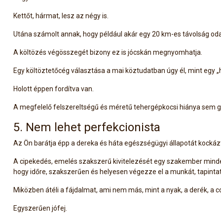
Kettőt, hármat, lesz az négy is.
Utána számolt annak, hogy például akár egy 20 km-es távolság od
A költözés végösszegét bizony ez is jócskán megnyomhatja.
Egy költöztetőcég választása a mai köztudatban úgy él, mint egy 
Holott éppen fordítva van.
A megfelelő felszereltségű és méretű tehergépkocsi hiánya sem gar
5. Nem lehet perfekcionista
Az Ön barátja épp a dereka és háta egészségügyi állapotát kockázt
A cipekedés, emelés szakszerű kivitelezését egy szakember minde
hogy időre, szakszerűen és helyesen végezze el a munkát, tapinta
Miközben átéli a fájdalmat, ami nem más, mint a nyak, a derék, a c
Egyszerűen jófej.