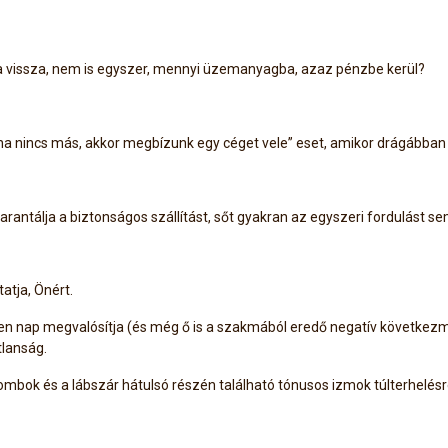
a vissza, nem is egyszer, mennyi üzemanyagba, azaz pénzbe kerül?
„ha nincs más, akkor megbízunk egy céget vele” eset, amikor drágábban
antálja a biztonságos szállítást, sőt gyakran az egyszeri fordulást sem
atja, Önért.
n nap megvalósítja (és még ő is a szakmából eredő negatív következm
tlanság.
ombok és a lábszár hátulsó részén található tónusos izmok túlterhelésre