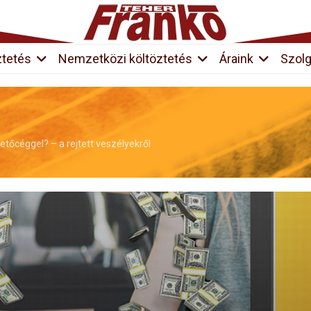
ztetés
Nemzetközi költöztetés
Áraink
Szolg
etőcéggel? – a rejtett veszélyekről