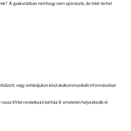
élyek? A gyakorlatban nemhogy nem spórolunk, de több terhet
ltúlzott, vagy önhibájukon kívül alulkommunikált információkat
rossz lifttel rendelkező bérház 8. emeletén helyezkedik el.