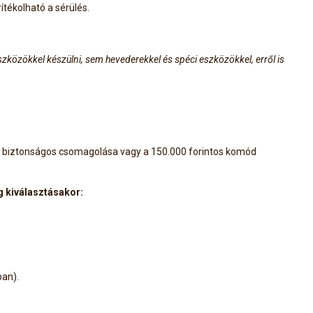
tékolható a sérülés.
zközökkel készülni, sem hevederekkel és spéci eszközökkel, erről is
ség biztonságos csomagolása vagy a 150.000 forintos komód
g kiválasztásakor:
ban).