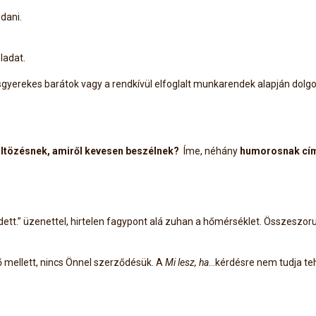
dani.
ladat.
sgyerekes barátok vagy a rendkívül elfoglalt munkarendek alapján dolgo
öltözésnek, amiről kevesen beszélnek?
Íme, néhány
humorosnak cím
ett.” üzenettel, hirtelen fagypont alá zuhan a hőmérséklet. Összeszorul
mellett, nincs Önnel szerződésük. A
Mi lesz, ha
…kérdésre nem tudja teh