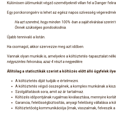
Különösen ülőmunkát végző személyeknél villan fel a Danger felira
Egy porckorongsérv is lehet az egész napos szívesség végeredmé
Ha azt szeretné, hogy minden 100% -ban a saját elvárásai szerint
Önnek szükséges gondoskodnia.
Újabb tennivaló a listán.
Ha csomagol, akkor szervezze meg azt időben.
Vannak olyan munkák is, amelyekre a költöztetés-tapasztalat nélk
négyszintes felvonása, azaz 4 részt a negyedikre.
Állítólag a statisztikák szerint a költözés előtt álló ügyfelek
A költöztetés díját tudják-e értelmezni.
A költöztetés végső összegének, a komplex munkának a kisz
Szolgáltatások sora, amit az ár tartalmaz.
Költözés időpontjának rugalmas kiválasztása, mennyire korlá
Garancia, felelősségbiztosítás, anyagi felelőség vállalása a k
Költöztetőcég kommunikációja (írnak, visszaírnak, felveszik 