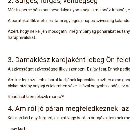
2. Sürgés, forgás, vendégség
Már tíz perce pánikban bevadulva nyomkodja a majonéz tubusát, ez 
A barátokat illik etetni és itatni egy egész napos szívesség kaland
Azért, hogy ne kelljen mosogatni, még műanyag poharakat és tányér
harapnivalókat.
3. Damaklész kardjaként lebeg Ön felet
A szívességet szívességgel illik viszonozni. Ez így fear. Ennek ped
Amikor legközelebb a barát kertjének kipucolása közben azon gondo
olykor bizony anyagi értelemben véve is jóval nagyobb kiadás ez
ot
Ráadásul ki emlékszik már rá?!
4. Amiről jó páran megfeledkeznek: a
Kölcsön kért egy furgont, a saját vagy barátja autójával tesznek m
…egy kört.