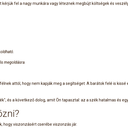
at kérjük fel a nagy munkára vagy léteznek megbújt költségek és vesz
goldható.
lis megoldásra.
nek attól, hogy nem kapják meg a segítséget. A barátok felé is kissé e
", és a következő dolog, amit Ön tapasztal: az a szék hatalmas és egy 
özni?
k, hogy viszonzásért cserébe viszonzás jár.