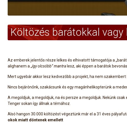
Költözés barátokkal vagy k
Az emberek jelentős része lelkes és elhivatott támogatója a „barát
alighanem a „
így olcsóbb” mantra
lesz, aki éppen a barátok bevonás
Mert ugyebár akkor lesz kedvezőbb a projekt, ha nem szakembert
Nincs bejárónőnk, szakácsunk és egy magánhelikopterünk a med
A megoldjuk, a megoldjuk, na és persze a megoldjuk. Nekünk csak e
Tenger sokan így állnak a témához.
Alsó hangon 30.000 költözést végeztünk már el a 31 éves pályafutá
okok miatt döntenek emellett