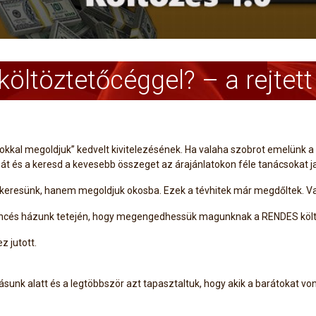
öltöztetőcéggel? – a rejtett
okkal megoldjuk” kedvelt kivitelezésének. Ha valaha szobrot emelünk a k
át és a keresd a kevesebb összeget az árajánlatokon féle tanácsokat jav
 keresünk, hanem megoldjuk okosba. Ezek a tévhitek már megdőltek. V
encés házunk tetején, hogy megengedhessük magunknak a RENDES költ
z jutott.
sunk alatt és a legtöbbször azt tapasztaltuk, hogy akik a barátokat v