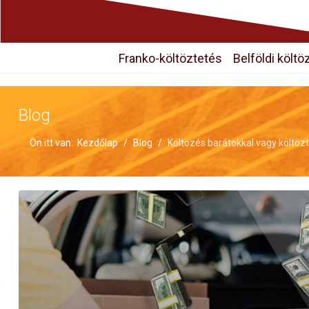
Franko-költöztetés
Belföldi költö
Blog
Ön itt van:
Kezdőlap
Blog
Költözés barátokkal vagy költözt