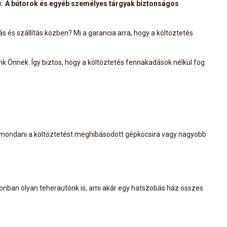
k.
A bútorok és egyéb személyes tárgyak biztonságos
 és szállítás közben? Mi a garancia arra, hogy a költöztetés
k Önnek. Így biztos, hogy a költöztetés fennakadások nélkül fog
zamondani a költöztetést meghibásodott gépkocsira vagy nagyobb
azonban olyan teherautónk is, ami akár egy hatszobás ház összes