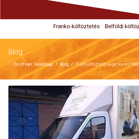
Franko-költöztetés
Belföldi költö
Blog
Ön itt van:
Kezdőlap
Blog
Profi költöztető céget keres? N