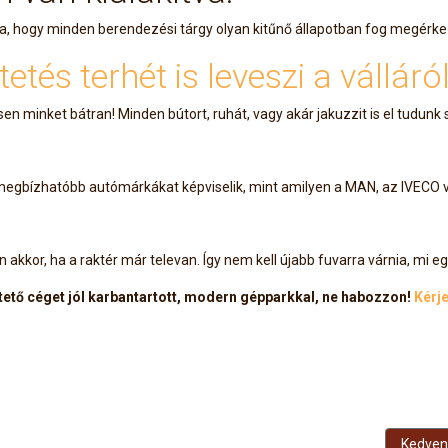
ia arra, hogy minden berendezési tárgy olyan kitűnő állapotban fog megérk
és terhét is leveszi a válláról
en minket bátran! Minden bútort, ruhát, vagy akár jakuzzit is el tudunk sz
egmegbízhatóbb autómárkákat képviselik, mint amilyen a MAN, az IVECO 
akkor, ha a raktér már televan. Így nem kell újabb fuvarra várnia, mi egy
ztető céget jól karbantartott, modern gépparkkal, ne habozzon!
Kérje
Követke
Kedvenc