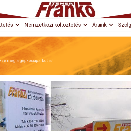
ztetés
Nemzetközi költöztetés
Áraink
Szolg
ézze meg a gépkocsiparkot is!