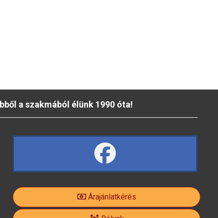
bből a szakmából élünk 1990 óta!
fa
fa-
Árajánlatkérés