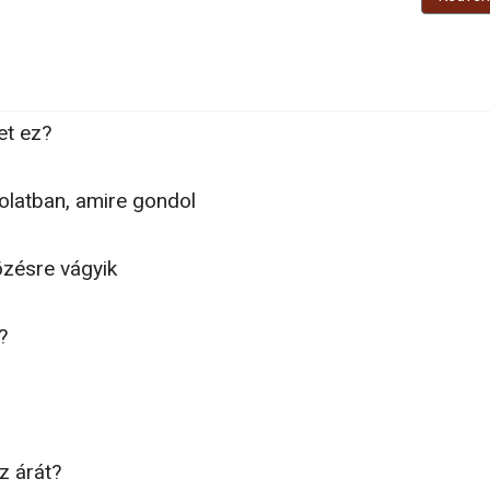
et ez?
olatban, amire gondol
özésre vágyik
?
z árát?