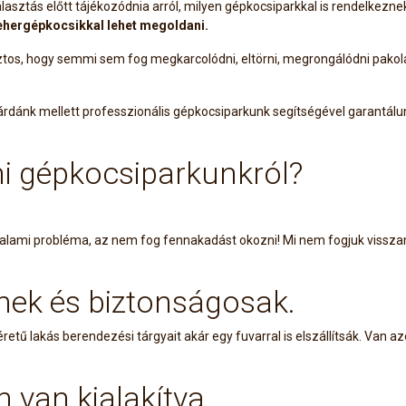
lasztás előtt tájékozódnia arról, milyen gépkocsiparkkal is rendelkezne
 tehergépkocsikkal lehet megoldani.
tos, hogy semmi sem fog megkarcolódni, eltörni, megrongálódni pakolás
rdánk mellett professzionális gépkocsiparkunk segítségével garantálun
i gépkocsiparkunkról?
d valami probléma, az nem fog fennakadást okozni! Mi nem fogjuk viss
nek és biztonságosak.
etű lakás berendezési tárgyait akár egy fuvarral is elszállítsák. Van 
n van kialakítva.