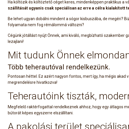
Ha költözik és költöztető céget keres, mindenképpen praktikus a vá
szállítását ugyanis csak speciálisan az erre a célra kialakított
Be lehet ugyan dobálni mindent a sógor kisbuszába, de megéri? Biz
folyamata nem fog rémálommá változni?
Cégünk jótállást nyújt Önnek, ami kiváló, megbízható szakember gá
lezajlani!
Mit tudunk Önnek elmondan
Több teherautóval rendelkezünk.
Pontosan héttel. Ez azért nagyon fontos, mert így, ha mégis aka
megrendelésre hivatkozva!
Teherautóink tiszták, moder
Megfelelő raktérfogattal rendelkeznek ahhoz, hogy egy átlagos mér
bútorát képes egyszerre elszállítani.
A pakolási terület speciálisa