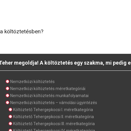
 a költöztetésben?
Teher megoldja! A költöztetés egy szakma, mi pedig e
Nemzetközi költöztetés
Nemzetközi költöztetés méretkategóriái
Nemzetközi költöztetés munkafolyamatai
Nemzetközi költöztetés – vámolási ügyintézés
Költöztető Tehergepkocsi I. méretkategória
Költöztető Tehergepkocsi II. méretkategória
Költöztető Tehergepkocsi III. méretkategória
Költöztető Tehergepkocsi IV. méretkategória