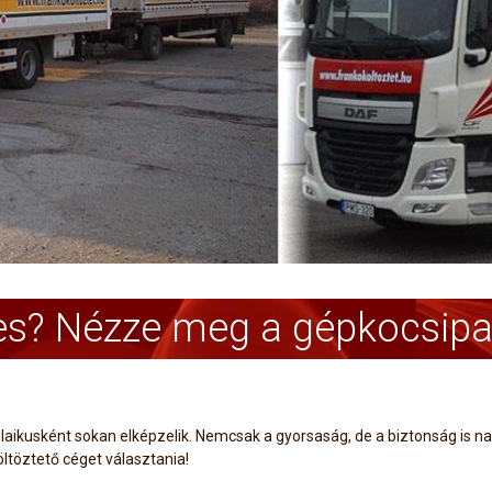
res? Nézze meg a gépkocsipar
laikusként sokan elképzelik. Nemcsak a gyorsaság, de a biztonság is na
ltöztető céget választania!