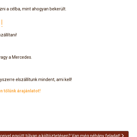
ezni a célba, mint ahogyan bekerült.
!
állítani!
vagy a Mercedes.
szerre elszállítunk mindent, ami kell!
n tőlünk árajánlatot!
ző cikk: Kedvenceivel együtt túlvan a költöztetésen? Van még néhány f
eivel együtt túlvan a költöztetésen? Van még néhány feladat!