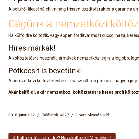
A belülről filccel bélelt, mindig frissen tisztított raktér a garanc
Cégünk a nemzetközi költöztet
Ha külföldre költözik, vagy éppen fordítva: most cuccol haza, keress
Híres márkák!
A költöztetésre használt járművek nemzetközileg is a legjobb, l
Pótkocsit is bevetünk!
A nemzetközi költöztetéshez is használható pótkocsi nagyon jól jön 
Akár belföldi, akár nemzetközi költöztetésre keres profi költö
2018. június 12
Találatok: 4227
3 perc olvasási idő
Előző cikk: Költöztetés külföldre? Hazaköltözik? Megoldjuk!
Költöztetés külföldre? Hazaköltözik? Megoldjuk!