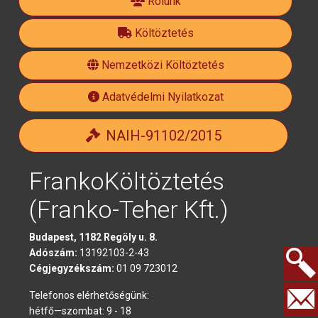
facebook-
Rólunk
Költöztetés
official
Nemzetközi Költöztetés
Adatvédelmi Nyilatkozat
NAIH-91102/2015
FrankoKöltöztetés
(Franko-Teher Kft.)
Budapest, 1182 Regöly u. 8.
Adószám:
13192103-2-43
Cégjegyzékszám:
01 09 723012
Keresés.
Telefonos elérhetőségünk:
hétfő—szombat: 9 - 18