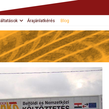
áltatások
Árajánlatkérés
Blog