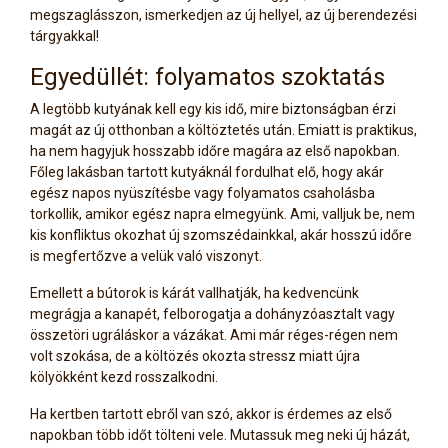
megszaglásszon, ismerkedjen az új hellyel, az új berendezési
tárgyakkal!
Egyedüllét: folyamatos szoktatás
A legtöbb kutyának kell egy kis idő, mire biztonságban érzi
magát az új otthonban a költöztetés után. Emiatt is praktikus,
ha nem hagyjuk hosszabb időre magára az első napokban.
Főleg lakásban tartott kutyáknál fordulhat elő, hogy akár
egész napos nyüszítésbe vagy folyamatos csaholásba
torkollik, amikor egész napra elmegyünk. Ami, valljuk be, nem
kis konfliktus okozhat új szomszédainkkal, akár hosszú időre
is megfertőzve a velük való viszonyt.
Emellett a bútorok is kárát vallhatják, ha kedvencünk
megrágja a kanapét, felborogatja a dohányzóasztalt vagy
összetöri ugráláskor a vázákat. Ami már réges-régen nem
volt szokása, de a költözés okozta stressz miatt újra
kölyökként kezd rosszalkodni.
Ha kertben tartott ebről van szó, akkor is érdemes az első
napokban több időt tölteni vele. Mutassuk meg neki új házát,