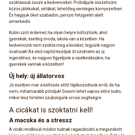
szoktassuk össze a kedvenceket. Próbáljunk összehozni
közös játékokat, sétákat, lehetőleg semleges környezetben.
És hagyjuk őket szabadon, persze felügyelet alatt
ismerkedni.
Külön szót érdemel, ha olyan helyre költöztünk, ahol
gyerekek, esetleg óvoda, iskola van a közelben. Ha
kedvencünk nem szokta meg a kicsiket, legyünk nagyon
óvatosak! Az első naptól kezdjük őt szoktatni az új
ingerekhez, és nagyon figyeljünk a viselkedésükre, ha
gyerekek vannak a közelben!
Új hely: új állatorvos
Jó esetben már a költözés előtt tájékozódtunk erről, de ha
nem, mihamarabb pótoljuk! Sosem lehet sajnos előre tudni,
mikor lesz hirtelen szükségünk orvosi segítségre.
A cicákat is szoktatni kell!
A macska és a stressz
A cicák rendkívüli módon tudnak ragaszkodni a megszokott