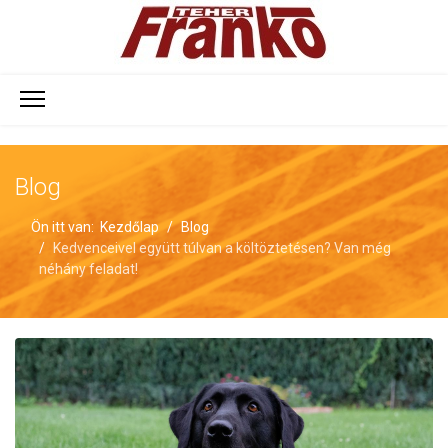
Blog
Ön itt van:
Kezdőlap
Blog
Kedvenceivel együtt túlvan a költöztetésen? Van még
néhány feladat!