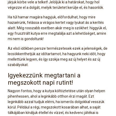
járjuk körbe vele a telket! Jelöljük ki a határokat, hogy hol
végezze el a dolgát, melyik területet kerülje el, és hasonlók.
Ha túl hamar magára hagyjuk, előfordulhat, hogy mire
hazaérünk, felássa a virágos kertet vagy lyukat ás a kerítés
alatt. Még rosszabb esetben akár meg is szökhet: higgyük el,
egy frusztrált kutya erre megtalálja azt a lehetőséget, amire
mi nem is gondoltunk!
Az első időkben persze természetesek ezek a jelenségek, de
lecsökkenthetjük az időtartamot, ha hagyunk neki időt, hogy
mellettünk legyen, és így szokja meg az új helyet és az új
szabályokat.
Igyekezzünk megtartani a
megszokott napi rutint!
Nagyon fontos, hogy a kutya költöztetése után olyan helyen
pihenhessen, ahol a leginkább otthon érzi magát. Ezt
leginkább azzal tudjuk elérni, ha ismerős dolgokkal vesszük
körül. Például a régi, megszokott kosarában alhat, a saját
tálkájában kínáljuk étellel és vízzel, és kedvenc játékai is