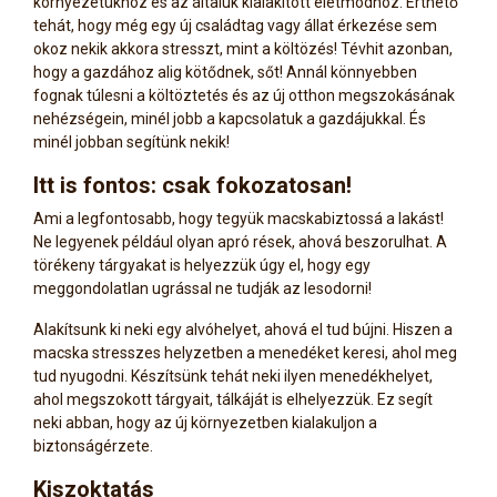
környezetükhöz és az általuk kialakított életmódhoz. Érthető
tehát, hogy még egy új családtag vagy állat érkezése sem
okoz nekik akkora stresszt, mint a költözés! Tévhit azonban,
hogy a gazdához alig kötődnek, sőt! Annál könnyebben
fognak túlesni a költöztetés és az új otthon megszokásának
nehézségein, minél jobb a kapcsolatuk a gazdájukkal. És
minél jobban segítünk nekik!
Itt is fontos: csak fokozatosan!
Ami a legfontosabb, hogy tegyük macskabiztossá a lakást!
Ne legyenek például olyan apró rések, ahová beszorulhat. A
törékeny tárgyakat is helyezzük úgy el, hogy egy
meggondolatlan ugrással ne tudják az lesodorni!
Alakítsunk ki neki egy alvóhelyet, ahová el tud bújni. Hiszen a
macska stresszes helyzetben a menedéket keresi, ahol meg
tud nyugodni. Készítsünk tehát neki ilyen menedékhelyet,
ahol megszokott tárgyait, tálkáját is elhelyezzük. Ez segít
neki abban, hogy az új környezetben kialakuljon a
biztonságérzete.
Kiszoktatás