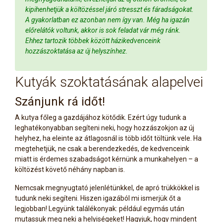
kipihenhetjük a költözéssel járó stresszt és fáradságokat.
A gyakorlatban ez azonban nem így van. Még ha igazán
előrelátók voltunk, akkor is sok feladat vár még ránk.
Ehhez tartozik többek között házikedvenceink
hozzászoktatása az új helyszínhez.
Kutyák szoktatásának alapelvei
Szánjunk rá időt!
A kutya főleg a gazdájához kötődik. Ezért úgy tudunk a
leghatékonyabban segíteni neki, hogy hozzászokjon az új
helyhez, ha eleinte az átlagosnál is több időt töltünk vele. Ha
megtehetjük, ne csak a berendezkedés, de kedvenceink
miatt is érdemes szabadságot kérnünk a munkahelyen – a
költözést követő néhány napban is.
Nemcsak megnyugtató jelenlétünkkel, de apró trükkökkel is
tudunk neki segíteni. Hiszen igazából mi ismerjük őt a
legjobban! Legyünk találékonyak: például egymás után
mutassuk meg neki a helyiségeket! Hagyjuk, hogy mindent