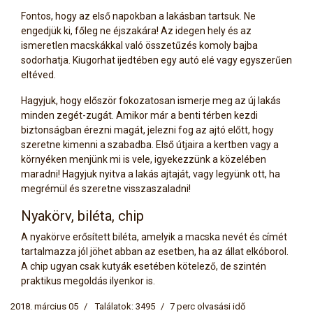
Fontos, hogy az első napokban a lakásban tartsuk. Ne
engedjük ki, főleg ne éjszakára! Az idegen hely és az
ismeretlen macskákkal való összetűzés komoly bajba
sodorhatja. Kiugorhat ijedtében egy autó elé vagy egyszerűen
eltéved.
Hagyjuk, hogy először fokozatosan ismerje meg az új lakás
minden zegét-zugát. Amikor már a benti térben kezdi
biztonságban érezni magát, jelezni fog az ajtó előtt, hogy
szeretne kimenni a szabadba. Első útjaira a kertben vagy a
környéken menjünk mi is vele, igyekezzünk a közelében
maradni! Hagyjuk nyitva a lakás ajtaját, vagy legyünk ott, ha
megrémül és szeretne visszaszaladni!
Nyakörv, biléta, chip
A nyakörve erősített biléta, amelyik a macska nevét és címét
tartalmazza jól jöhet abban az esetben, ha az állat elkóborol.
A chip ugyan csak kutyák esetében kötelező, de szintén
praktikus megoldás ilyenkor is.
2018. március 05
Találatok: 3495
7 perc olvasási idő