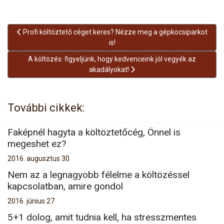
Előző cikk: Profi költöztető céget keres? Nézze meg a gépkocsipark
Profi költöztető céget keres? Nézze meg a gépkocsiparkot
is!
Következő cikk: A költözés: figyeljünk, hogy kedvenceink jól v
A költözés: figyeljünk, hogy kedvenceink jól vegyék az
akadályokat!
További cikkek:
Faképnél hagyta a költöztetőcég, Önnel is
megeshet ez?
2016. augusztus 30
Nem az a legnagyobb félelme a költözéssel
kapcsolatban, amire gondol
2016. június 27
5+1 dolog, amit tudnia kell, ha stresszmentes