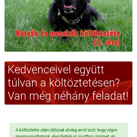
Kedvenceivel együtt
túlvan a költöztetésen?
Van még néhány feladat!
A költöztetés utáni időszak elvileg arról szól, hogy végre
megnyugodhatunk, élvezhetjük az új otthon örömeit, és