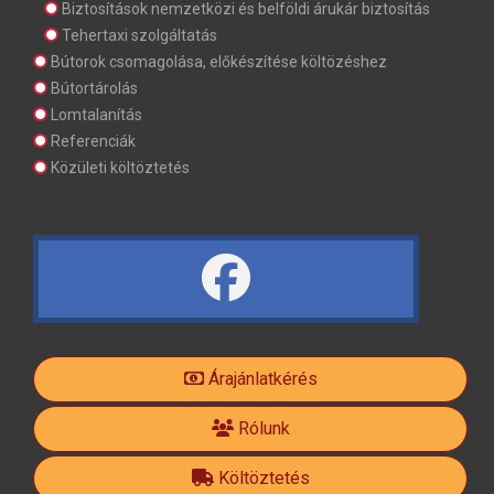
Biztosítások nemzetközi és belföldi árukár biztosítás
Tehertaxi szolgáltatás
Bútorok csomagolása, előkészítése költözéshez
Bútortárolás
Lomtalanítás
Referenciák
Közületi költöztetés
fa
fa-
Árajánlatkérés
facebook-
Rólunk
Költöztetés