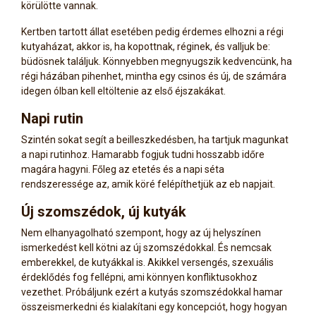
körülötte vannak.
Kertben tartott állat esetében pedig érdemes elhozni a régi
kutyaházat, akkor is, ha kopottnak, réginek, és valljuk be:
büdösnek találjuk. Könnyebben megnyugszik kedvencünk, ha
régi házában pihenhet, mintha egy csinos és új, de számára
idegen ólban kell eltöltenie az első éjszakákat.
Napi rutin
Szintén sokat segít a beilleszkedésben, ha tartjuk magunkat
a napi rutinhoz. Hamarabb fogjuk tudni hosszabb időre
magára hagyni. Főleg az etetés és a napi séta
rendszeressége az, amik köré felépíthetjük az eb napjait.
Új szomszédok, új kutyák
Nem elhanyagolható szempont, hogy az új helyszínen
ismerkedést kell kötni az új szomszédokkal. És nemcsak
emberekkel, de kutyákkal is. Akikkel versengés, szexuális
érdeklődés fog fellépni, ami könnyen konfliktusokhoz
vezethet. Próbáljunk ezért a kutyás szomszédokkal hamar
összeismerkedni és kialakítani egy koncepciót, hogy hogyan