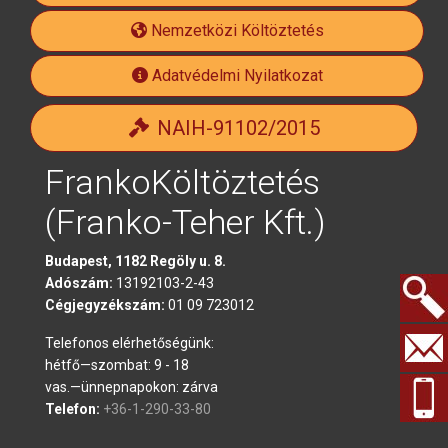
official
Nemzetközi Költöztetés
Adatvédelmi Nyilatkozat
NAIH-91102/2015
FrankoKöltöztetés
(Franko-Teher Kft.)
Budapest, 1182 Regöly u. 8.
Adószám:
13192103-2-43
Cégjegyzékszám:
01 09 723012
Keresés.
Telefonos elérhetőségünk:
hétfő—szombat: 9 - 18
vas.—ünnepnapokon: zárva
Telefon:
+36-1-290-33-80