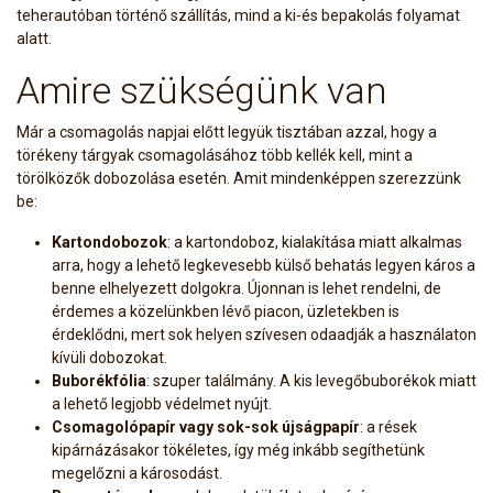
teherautóban történő szállítás, mind a ki-és bepakolás folyamat
alatt.
Amire szükségünk van
Már a csomagolás napjai előtt legyük tisztában azzal, hogy a
törékeny tárgyak csomagolásához több kellék kell, mint a
törölközők dobozolása esetén. Amit mindenképpen szerezzünk
be:
Kartondobozok
: a kartondoboz, kialakítása miatt alkalmas
arra, hogy a lehető legkevesebb külső behatás legyen káros a
benne elhelyezett dolgokra. Újonnan is lehet rendelni, de
érdemes a közelünkben lévő piacon, üzletekben is
érdeklődni, mert sok helyen szívesen odaadják a használaton
kívüli dobozokat.
Buborékfólia
: szuper találmány. A kis levegőbuborékok miatt
a lehető legjobb védelmet nyújt.
Csomagolópapír vagy sok-sok újságpapír
: a rések
kipárnázásakor tökéletes, így még inkább segíthetünk
megelőzni a károsodást.