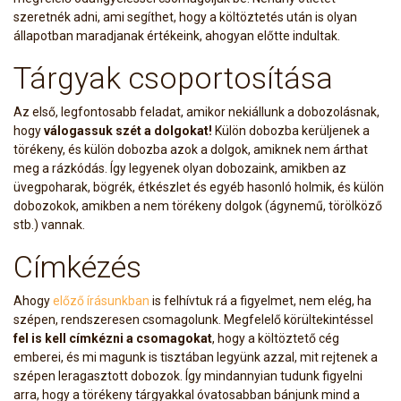
szeretnék adni, ami segíthet, hogy a költöztetés után is olyan
állapotban maradjanak értékeink, ahogyan előtte indultak.
Tárgyak csoportosítása
Az első, legfontosabb feladat, amikor nekiállunk a dobozolásnak,
hogy
válogassuk szét a dolgokat!
Külön dobozba kerüljenek a
törékeny, és külön dobozba azok a dolgok, amiknek nem árthat
meg a rázkódás. Így legyenek olyan dobozaink, amikben az
üvegpoharak, bögrék, étkészlet és egyéb hasonló holmik, és külön
dobozokok, amikben a nem törékeny dolgok (ágynemű, törölköző
stb.) vannak.
Címkézés
Ahogy
előző írásunkban
is felhívtuk rá a figyelmet, nem elég, ha
szépen, rendszeresen csomagolunk. Megfelelő körültekintéssel
fel is kell címkézni a csomagokat
, hogy a költöztető cég
emberei, és mi magunk is tisztában legyünk azzal, mit rejtenek a
szépen leragasztott dobozok. Így mindannyian tudunk figyelni
arra, hogy a törékeny tárgyakkal óvatosabban bánjunk mind a