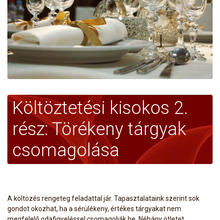
Költöztetési kisokos 2.
rész: Törékeny tárgyak
csomagolása
A költözés rengeteg feladattal jár. Tapasztalataink szerint sok
gondot okozhat, ha a sérülékeny, értékes tárgyakat nem
megfelelő odafigyeléssel csomagolják be. Néhány ötletet