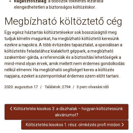
Ragasztószalag
: a dobozok tökéletes lezárása
elengedhetetlen a biztonságos költözéskor.
Megbízható költöztető cég
Egy egész háztartás költöztetésekor sok bosszúságtól meg
tudjuk kímélni magunkat, ha megbízható költöztető keresünk
ezekre a napokra. A több évtizedes tapasztalat, a speciálisan a
költöztetés feladatához kialakított géppark, a megbízható
szakember-gárda, a referenciák és a biztosítási lehetőségek a
mind-mind olyan érvek, amik mellett nem érdemes gondolkodás
nélkül elmenni. Ha megbízható segítséget keres a költözés
napjaira, ezeket a szempontokat érdemes szem előtt tartani.
2020. augusztus 17
Találatok: 2794
3 perc olvasási idő
Előző cikk: Költöztetési kisokos 3: a díszhalak – hogyan költözte
Költöztetési kisokos 3: a díszhalak – hogyan költöztessünk
akváriumot?
Következő cikk: Költöztetési kisokos 1. rész: címkézés pr
Költöztetési kisokos 1. rész: címkézés profi módon