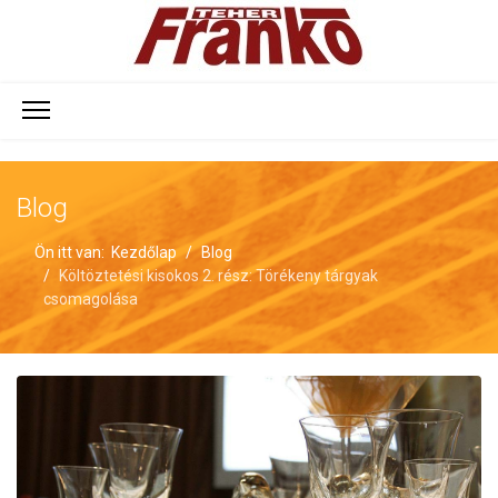
Blog
Ön itt van:
Kezdőlap
Blog
Költöztetési kisokos 2. rész: Törékeny tárgyak
csomagolása