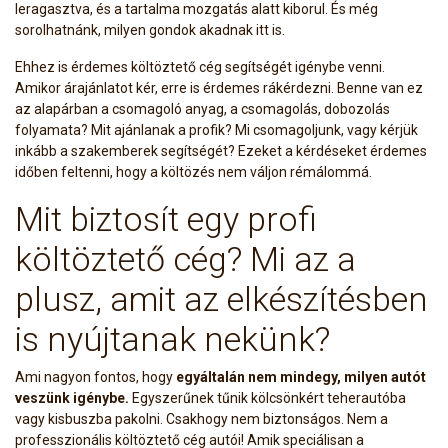
leragasztva, és a tartalma mozgatás alatt kiborul. És még
sorolhatnánk, milyen gondok akadnak itt is.
Ehhez is érdemes költöztető cég segítségét igénybe venni.
Amikor árajánlatot kér, erre is érdemes rákérdezni. Benne van ez
az alapárban a csomagoló anyag, a csomagolás, dobozolás
folyamata? Mit ajánlanak a profik? Mi csomagoljunk, vagy kérjük
inkább a szakemberek segítségét? Ezeket a kérdéseket érdemes
időben feltenni, hogy a költözés nem váljon rémálommá.
Mit biztosít egy profi
költöztető cég? Mi az a
plusz, amit az elkészítésben
is nyújtanak nekünk?
Ami nagyon fontos, hogy
egyáltalán nem mindegy, milyen autót
veszünk igénybe.
Egyszerűnek tűnik kölcsönkért teherautóba
vagy kisbuszba pakolni. Csakhogy nem biztonságos. Nem a
professzionális költöztető cég autói! Amik speciálisan a