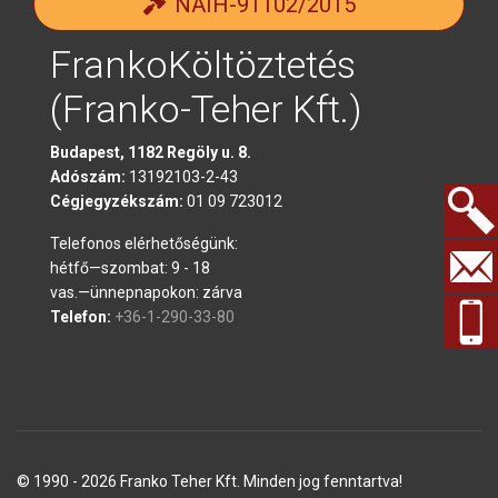
NAIH-91102/2015
FrankoKöltöztetés
(Franko-Teher Kft.)
Budapest, 1182 Regöly u. 8.
Adószám:
13192103-2-43
Cégjegyzékszám:
01 09 723012
Telefonos elérhetőségünk:
Keresés.
hétfő—szombat: 9 - 18
vas.—ünnepnapokon: zárva
Telefon:
+36-1-290-33-80
© 1990 - 2026 Franko Teher Kft. Minden jog fenntartva!