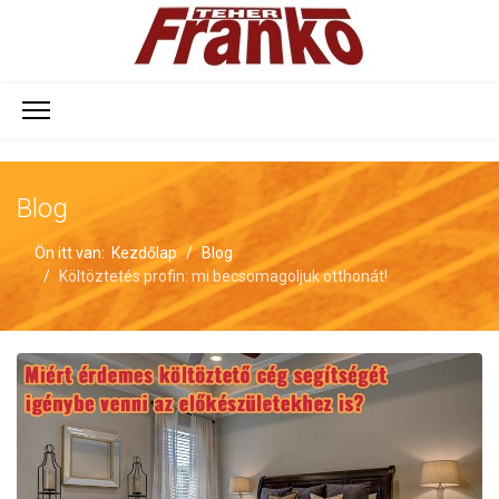
Blog
Ön itt van:
Kezdőlap
Blog
Költöztetés profin: mi becsomagoljuk otthonát!