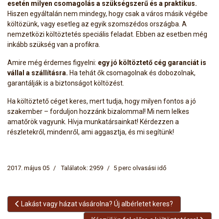
esetén milyen csomagolás a szükségszerű és a praktikus.
Hiszen egyáltalán nem mindegy, hogy csak a város másik végébe
költözünk, vagy esetleg az egyik szomszédos országba. A
nemzetközi költöztetés speciális feladat. Ebben az esetben még
inkább szükség van a profikra.
Amire még érdemes figyelni:
egy jó költöztető cég garanciát is
vállal a szállításra.
Ha tehát ők csomagolnak és dobozolnak,
garantálják is a biztonságot költözést.
Ha költöztető céget keres, mert tudja, hogy milyen fontos a jó
szakember – forduljon hozzánk bizalommal! Mi nem lelkes
amatőrök vagyunk. Hívja munkatársainkat! Kérdezzen a
részletekről, mindenről, ami aggasztja, és mi segítünk!
2017. május 05
Találatok: 2959
5 perc olvasási idő
Előző cikk: Lakást vagy házat vásárolna? Új albérletet keres?
Lakást vagy házat vásárolna? Új albérletet keres?