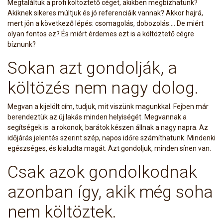
Megtaláltuk a profi költöztető céget, akikben megbízhatunk?
Akiknek sikeres múltjuk és jó referenciáik vannak? Akkor hajrá,
mert jön a következő lépés: csomagolás, dobozolás…. De miért
olyan fontos ez? És miért érdemes ezt is a költöztető cégre
bíznunk?
Sokan azt gondolják, a
költözés nem nagy dolog.
Megvan a kijelölt cím, tudjuk, mit viszünk magunkkal. Fejben már
berendeztük az új lakás minden helyiségét. Megvannak a
segítségek is: a rokonok, barátok készen állnak a nagy napra. Az
időjárás jelentés szerint szép, napos időre számíthatunk. Mindenki
egészséges, és kialudta magát. Azt gondoljuk, minden sínen van.
Csak azok gondolkodnak
azonban így, akik még soha
nem költöztek.