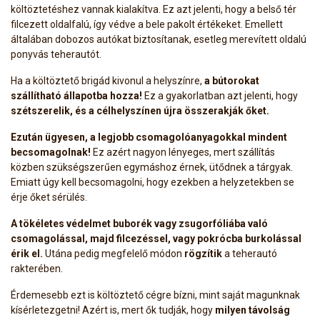
költöztetéshez vannak kialakítva. Ez azt jelenti, hogy a belső tér
filcezett oldalfalú, így védve a bele pakolt értékeket. Emellett
általában dobozos autókat biztosítanak, esetleg merevített oldalú
ponyvás teherautót.
Ha a költöztető brigád kivonul a helyszínre,
a bútorokat
szállítható állapotba hozza!
Ez a gyakorlatban azt jelenti, hogy
szétszerelik, és a célhelyszínen újra összerakják őket.
Ezután ügyesen, a legjobb csomagolóanyagokkal mindent
becsomagolnak!
Ez azért nagyon lényeges, mert szállítás
közben szükségszerűen egymáshoz érnek, ütődnek a tárgyak.
Emiatt úgy kell becsomagolni, hogy ezekben a helyzetekben se
érje őket sérülés.
A tökéletes védelmet buborék vagy zsugorfóliába való
csomagolással, majd filcezéssel, vagy pokrócba burkolással
érik el.
Utána pedig megfelelő módon
rögzítik
a teherautó
rakterében.
Érdemesebb ezt is költöztető cégre bízni, mint saját magunknak
kísérletezgetni! Azért is, mert ők tudják, hogy
milyen távolság