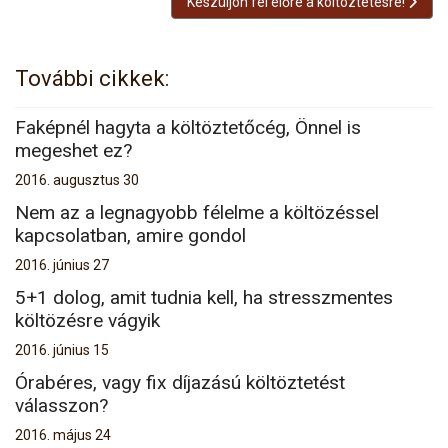
Következő cikk: Készüljön fel előre a költ
Készüljön fel előre a költöztetésre!
További cikkek:
Faképnél hagyta a költöztetőcég, Önnel is
megeshet ez?
2016. augusztus 30
Nem az a legnagyobb félelme a költözéssel
kapcsolatban, amire gondol
2016. június 27
5+1 dolog, amit tudnia kell, ha stresszmentes
költözésre vágyik
2016. június 15
Órabéres, vagy fix díjazású költöztetést
válasszon?
2016. május 24