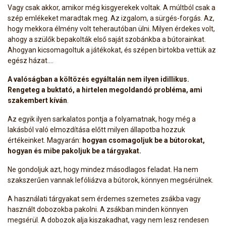
Vagy csak akkor, amikor még kisgyerekek voltak. A múltból csak a
szép emlékeket maradtak meg. Az izgalom, a sürgés-forgás. Az,
hogy mekkora élmény volt teherautóban ülni. Milyen érdekes volt,
ahogy a szülők bepakolták első saját szobánkba a bútorainkat.
Ahogyan kicsomagoltuk a játékokat, és szépen birtokba vettük az
egész házat….
A valóságban a költözés egyáltalán nem ilyen idillikus.
Rengeteg a buktató, a hirtelen megoldandó probléma, ami
szakembert kíván
.
Az egyik ilyen sarkalatos pontja a folyamatnak, hogy még a
lakásból való elmozdítása előtt milyen állapotba hozzuk
értékeinket. Magyarán:
hogyan csomagoljuk be a bútorokat,
hogyan és mibe pakoljuk be a tárgyakat.
Ne gondoljuk azt, hogy mindez másodlagos feladat. Ha nem
szakszerűen vannak lefóliázva a bútorok, könnyen megsérülnek.
A használati tárgyakat sem érdemes szemetes zsákba vagy
használt dobozokba pakolni. A zsákban minden könnyen
megsérül. A dobozok alja kiszakadhat, vagy nem lesz rendesen