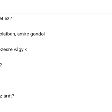
et ez?
olatban, amire gondol
özésre vágyik
?
z árát?