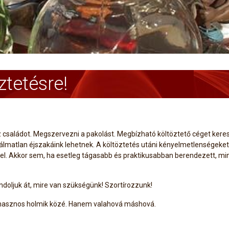
ztetésre!
családot. Megszervezni a pakolást. Megbízható költöztető céget keresni.
 álmatlan éjszakáink lehetnek. A költöztetés utáni kényelmetlenségeke
l. Akkor sem, ha esetleg tágasabb és praktikusabban berendezett, mint 
ndoljuk át, mire van szükségünk! Szortírozzunk!
a hasznos holmik közé. Hanem valahová máshová.