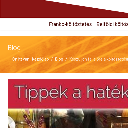
Franko-költöztetés
Belföldi költö
Blog
Ön itt van:
Kezdőlap
Blog
Készüljön fel előre a költöztetés