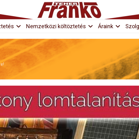
ztetés
Nemzetközi költöztetés
Áraink
Szolg
re!