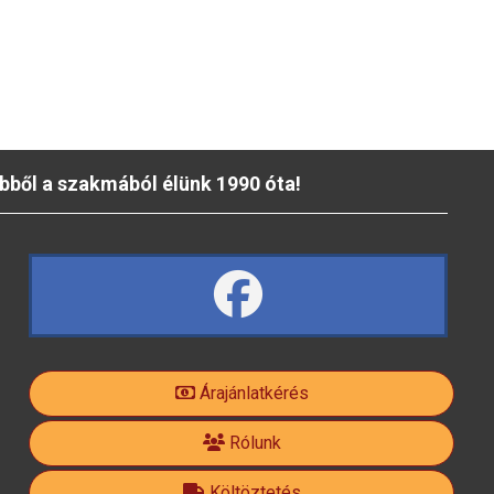
bből a szakmából élünk 1990 óta!
fa
fa-
Árajánlatkérés
facebook-
Rólunk
Költöztetés