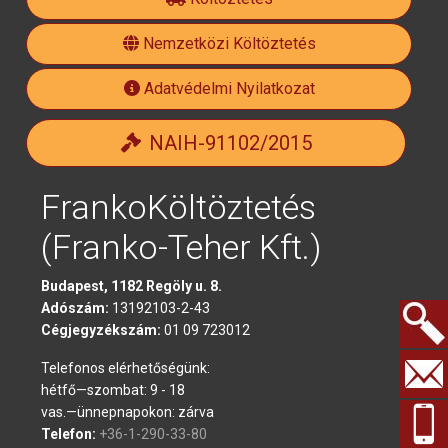
official
Nemzetközi Költöztetés
Adatvédelmi Nyilatkozat
NAIH-91102/2015
FrankoKöltöztetés
(Franko-Teher Kft.)
Budapest, 1182 Regöly u. 8.
Adószám:
13192103-2-43
Cégjegyzékszám:
01 09 723012
Keresés.
Telefonos elérhetőségünk:
hétfő—szombat: 9 - 18
vas.—ünnepnapokon: zárva
Telefon:
+36-1-290-33-80