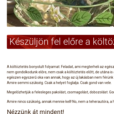
Készüljön fel előre a költö
A költöztetés bonyolult folyamat. Feladat, ami megterheli az egész 
nem gondolkodunk előre, nem csak a költöztetés előtt, de utána is
egészen egyszerű oka van annak, hogy az új lakásban nem férünk e
Amire semmi szükség. Csak a helyet foglalja. Csak gond van vele.
Megelőzhetjük a felesleges pakolást, csomagolást, dobozolást. Go
Amire nincs szükség, annak mennie kell! No, nem a teherautóra, 
Nézzünk át mindent!