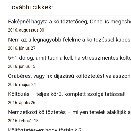
További cikkek:
Faképnél hagyta a költöztetőcég, Önnel is megesh
2016. augusztus 30
Nem az a legnagyobb félelme a költözéssel kapcs
2016. június 27
5+1 dolog, amit tudnia kell, ha stresszmentes költ
2016. június 15
Órabéres, vagy fix díjazású költöztetést válasszon
2016. május 24
Költözés – teljes körű, komplett szolgáltatással!
2016. április 26
Nemzetközi költöztetés – milyen tételek alakítják a
2016. február 18
Költöztetés-ez hogy történik!?