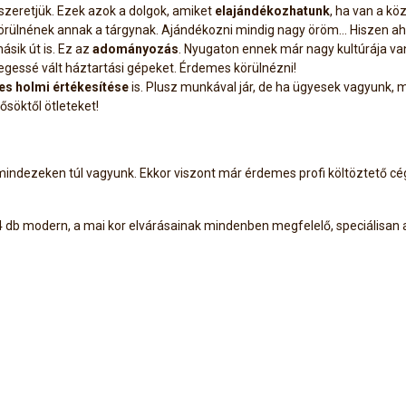
zeretjük. Ezek azok a dolgok, amiket
elajándékozhatunk
, ha van a kö
örülnének annak a tárgynak. Ajándékozni mindig nagy öröm... Hiszen ahog
sik út is. Ez az
adományozás
. Nyugaton ennek már nagy kultúrája v
slegessé vált háztartási gépeket. Érdemes körülnézni!
ges holmi értékesítése
is. Plusz munkával jár, de ha ügyesek vagyunk, m
ősöktől ötleteket!
mindezeken túl vagyunk. Ekkor viszont már érdemes profi költöztető cé
 14 db modern, a mai kor elvárásainak mindenben megfelelő, speciálisan 