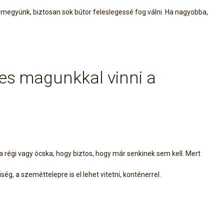
ba megyünk, biztosan sok bútor feleslegessé fog válni. Ha nagyobba,
es magunkkal vinni a
régi vagy ócska, hogy biztos, hogy már senkinek sem kell. Mert
g, a szeméttelepre is el lehet vitetni, konténerrel.