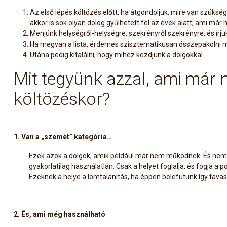
Az első lépés költözés előtt, ha átgondoljuk, mire van szüksé
akkor is sok olyan dolog gyűlhetett fel az évek alatt, ami már 
Menjünk helységről-helységre, szekrényről szekrényre, és írjuk
Ha megvan a lista, érdemes szisztematikusan összepakolni 
Utána pedig kitalálni, hogy mihez kezdjünk a dolgokkal.
Mit tegyünk azzal, ami már
költözéskor?
1. Van a „szemét” kategória…
Ezek azok a dolgok, amik például már nem működnek. És nem i
gyakorlatilag használatlan. Csak a helyet foglalja, és fogja a po
Ezeknek a helye a lomtalanítás, ha éppen belefutunk így tavass
2. És, ami még használható