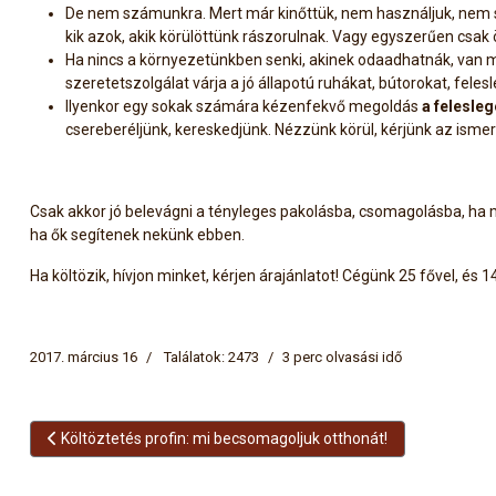
De nem számunkra. Mert már kinőttük, nem használjuk, nem s
kik azok, akik körülöttünk rászorulnak. Vagy egyszerűen csak 
Ha nincs a környezetünkben senki, akinek odaadhatnák, van má
szeretetszolgálat várja a jó állapotú ruhákat, bútorokat, fele
Ilyenkor egy sokak számára kézenfekvő megoldás
a felesle
csereberéljünk, kereskedjünk. Nézzünk körül, kérjünk az ismer
Csak akkor jó belevágni a tényleges pakolásba, csomagolásba, ha 
ha ők segítenek nekünk ebben.
Ha költözik, hívjon minket, kérjen árajánlatot! Cégünk 25 fővel, és
2017. március 16
Találatok: 2473
3 perc olvasási idő
Előző cikk: Költöztetés profin: mi becsomagoljuk otthonát!
Költöztetés profin: mi becsomagoljuk otthonát!