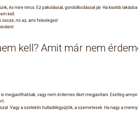
günk, és mire nincs. Ez pakolással, gondolkodással jár. Ha kisebb lakás
nem kell.
 össze, mi az, ami felesleges!
mindent.
 nem kell? Amit már nem érdem
s megjavíthatóak, vagy nem érdemes őket megjavítani. Esetleg annyira 
rt.
zal. Vagy a szelektív hulladékgyűjtők, a szemetesek. Ha nagy a mennyisé