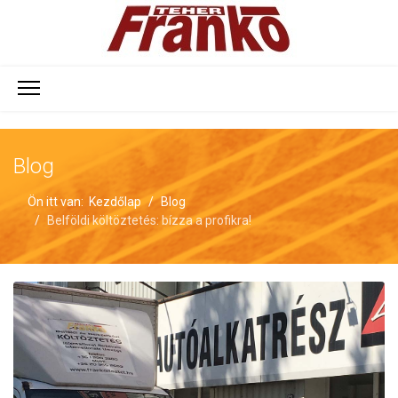
Blog
Ön itt van:
Kezdőlap
Blog
Belföldi költöztetés: bízza a profikra!