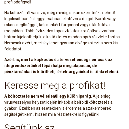
profi odafigyel!
Ha költözésről van szó, még mindig sokan szeretnék a lehető
legolcsóbban és leggyorsabban elintézni a dolgot. Baráti vagy
rokoni segítséggel, kölcsönkért furgonnal vagy utánfutóval
megoldani. Több évtizedes tapasztalatainkra építve azonban
bátran kijelenthetjük: a költöztetés minden apró részlete fontos.
Nemcsak azért, mert így lehet gyorsan elvégezni ezt a nem kis
feladatot.
Azért is, mert a kapkodás és tervezetlenség nemcsak az
idegrendszerünket tépázhatja meg alaposan, de
pénztárcánkat is kiürítheti, értéktárgyainkat is tönkreteheti.
Keresse meg a profikat!
A költöztetés nem véletlenül egy külön iparág
. A jelenlegi
vírusveszélyes helyzet idején inkább a belföldi költöztetés a
gyakori. Ezekben az esetekben is érdemes a szakemberek
segítségét kérni, hiszen mi a részletekre is figyelünk!
Segítünk az