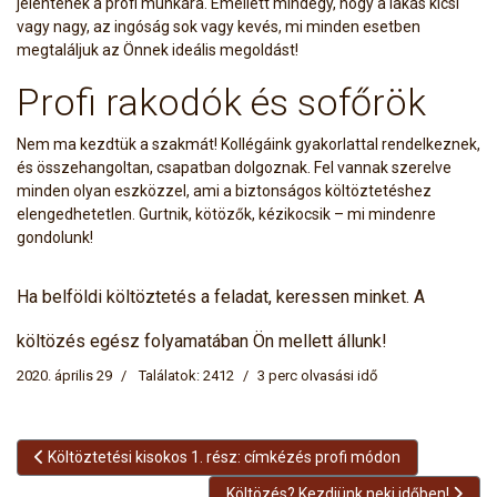
jelentenek a profi munkára. Emellett mindegy, hogy a lakás kicsi
vagy nagy, az ingóság sok vagy kevés, mi minden esetben
megtaláljuk az Önnek ideális megoldást!
Profi rakodók és sofőrök
Nem ma kezdtük a szakmát! Kollégáink gyakorlattal rendelkeznek,
és összehangoltan, csapatban dolgoznak. Fel vannak szerelve
minden olyan eszközzel, ami a biztonságos költöztetéshez
elengedhetetlen. Gurtnik, kötözők, kézikocsik – mi mindenre
gondolunk!
Ha belföldi költöztetés a feladat, keressen minket. A
költözés egész folyamatában Ön mellett állunk!
2020. április 29
Találatok: 2412
3 perc olvasási idő
Előző cikk: Költöztetési kisokos 1. rész: címkézés profi módon
Költöztetési kisokos 1. rész: címkézés profi módon
Következő cikk: Költözés? Kezdjünk nek
Költözés? Kezdjünk neki időben!