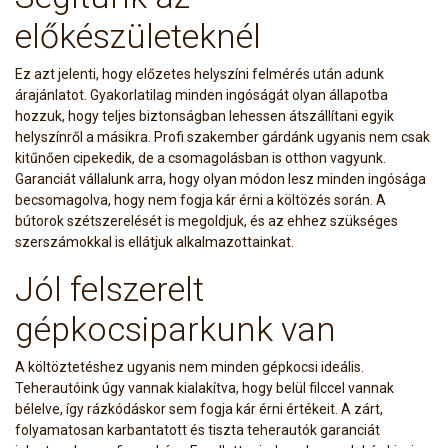
előkészületeknél
Ez azt jelenti, hogy előzetes helyszíni felmérés után adunk
árajánlatot. Gyakorlatilag minden ingóságát olyan állapotba
hozzuk, hogy teljes biztonságban lehessen átszállítani egyik
helyszínről a másikra. Profi szakember gárdánk ugyanis nem csak
kitűnően cipekedik, de a csomagolásban is otthon vagyunk.
Garanciát vállalunk arra, hogy olyan módon lesz minden ingósága
becsomagolva, hogy nem fogja kár érni a költözés során. A
bútorok szétszerelését is megoldjuk, és az ehhez szükséges
szerszámokkal is ellátjuk alkalmazottainkat.
Jól felszerelt
gépkocsiparkunk van
A költöztetéshez ugyanis nem minden gépkocsi ideális.
Teherautóink úgy vannak kialakítva, hogy belül filccel vannak
bélelve, így rázkódáskor sem fogja kár érni értékeit. A zárt,
folyamatosan karbantatott és tiszta teherautók garanciát