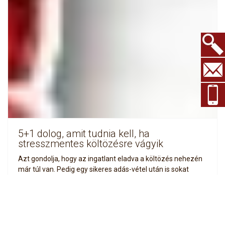
Keresés.
5+1 dolog, amit tudnia kell, ha
stresszmentes költözésre vágyik
Azt gondolja, hogy az ingatlant eladva a költözés nehezén
már túl van. Pedig egy sikeres adás-vétel után is sokat
veszíthet egy költözésnél, ha nem megfelelően
tájékozódik. Legfőbb vágya, hogy élete magánszférája
ugyanúgy folytatódhasson, mint azelőtt.
Minden átmenet
nélkül. Azonban mindez nem fog megvalósulni, ha rosszul
választ megoldást a költözésre.