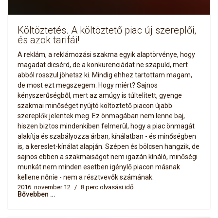
Költöztetés. A költöztető piac új szereplői,
és azok tarifái!
A reklám, a reklámozási szakma egyik alaptörvénye, hogy
magadat dicsérd, de a konkurenciádat ne szapuld, mert
abból rosszul jöhetsz ki. Mindig ehhez tartottam magam,
de most ezt megszegem. Hogy miért? Sajnos
kényszerűségből, mert az amúgy is túltelített, gyenge
szakmai minőséget nyújtó költöztető piacon újabb
szereplők jelentek meg. Ez önmagában nem lenne baj,
hiszen biztos mindenkiben felmerül, hogy a piac önmagát
alakítja és szabályozza árban, kínálatban - és minőségben
is, a kereslet-kínálat alapján. Szépen és bölcsen hangzik, de
sajnos ebben a szakmaiságot nem igazán kínáló, minőségi
munkát nem minden esetben igénylő piacon másnak
kellene nőnie - nem a résztvevők számának.
2016. november 12
8 perc olvasási idő
Bővebben …