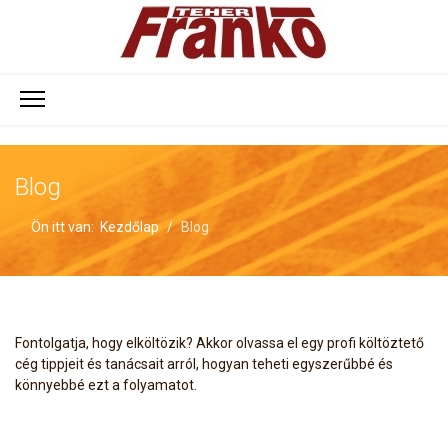
Blog
Ön itt van:
Kezdőlap
Blog
Fontolgatja, hogy elköltözik? Akkor olvassa el egy profi költöztető
cég tippjeit és tanácsait arról, hogyan teheti egyszerűbbé és
könnyebbé ezt a folyamatot.