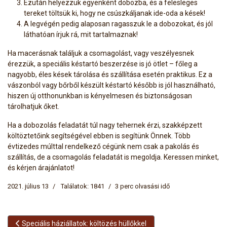
Ezután helyezzük egyenként dobozba, és a felesleges
tereket töltsük ki, hogy ne csúszkáljanak ide-oda a kések!
A legvégén pedig alaposan ragasszuk le a dobozokat, és jól
láthatóan írjuk rá, mit tartalmaznak!
Ha macerásnak találjuk a csomagolást, vagy veszélyesnek
érezzük, a speciális késtartó beszerzése is jó ötlet – főleg a
nagyobb, éles kések tárolása és szállítása esetén praktikus. Ez a
vászonból vagy bőrből készült késtartó később is jól használható,
hiszen új otthonunkban is kényelmesen és biztonságosan
tárolhatjuk őket.
Ha a dobozolás feladatát túl nagy tehernek érzi, szakképzett
költöztetőink segítségével ebben is segítünk Önnek. Több
évtizedes múlttal rendelkező cégünk nem csak a pakolás és
szállítás, de a csomagolás feladatát is megoldja. Keressen minket,
és kérjen árajánlatot!
2021. július 13
Találatok: 1841
3 perc olvasási idő
Előző cikk: Speciális háziállatok: költözés hüllőkkel
Speciális háziállatok: költözés hüllőkkel