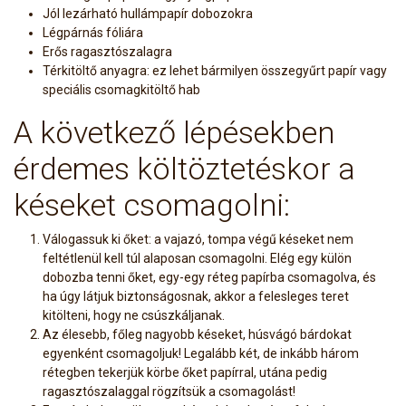
Jól lezárható hullámpapír dobozokra
Légpárnás fóliára
Erős ragasztószalagra
Térkitöltő anyagra: ez lehet bármilyen összegyűrt papír vagy
speciális csomagkitöltő hab
A következő lépésekben
érdemes költöztetéskor a
késeket csomagolni:
Válogassuk ki őket: a vajazó, tompa végű késeket nem
feltétlenül kell túl alaposan csomagolni. Elég egy külön
dobozba tenni őket, egy-egy réteg papírba csomagolva, és
ha úgy látjuk biztonságosnak, akkor a felesleges teret
kitölteni, hogy ne csúszkáljanak.
Az élesebb, főleg nagyobb késeket, húsvágó bárdokat
egyenként csomagoljuk! Legalább két, de inkább három
rétegben tekerjük körbe őket papírral, utána pedig
ragasztószalaggal rögzítsük a csomagolást!