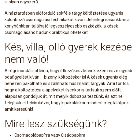
is olyan egyszerű.
A háztartásban előforduló sokféle tárgy költöztetése ugyanis
különböző csomagolási technikákat kíván. Jelenlegi írásunkban a
konyhánkban található legveszélyesebb eszközök, a kések
csomagolásához adunk praktikus ötleteket.
Kés, villa, olló gyerek kezébe
nem való!
A régi mondás jól leírja, hogy étkezőkészleteink ezen része egyedi
odafigyelést kíván – bizony, költözéskor is! A kések ugyanis elég
nehezen pakolható és szállítható használati tárgyak. Ami fontos,
hogy a költöztetési alapelveket ilyenkor is tartsuk szem előtt:
alaposan gondoljuk át, mit melyik dobozba teszünk, és azt ne
felejtsük el felcímkézni, hogy kipakoláskor mindent megtaláljunk,
amit keresünk!
Mire lesz szükségünk?
Csomagolópapírra vagy újságpapírra