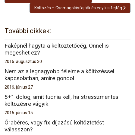
Következő cikk: Költözés – Csomagolásfajták és egy k
Költözés – Csomagolásfajták és egy kis fejtág
További cikkek:
Faképnél hagyta a költöztetőcég, Önnel is
megeshet ez?
2016. augusztus 30
Nem az a legnagyobb félelme a költözéssel
kapcsolatban, amire gondol
2016. június 27
5+1 dolog, amit tudnia kell, ha stresszmentes
költözésre vágyik
2016. június 15
Órabéres, vagy fix díjazású költöztetést
válasszon?