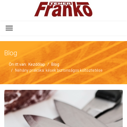
Blog
Ön itt van:
Kezdőlap
Blog
Néhány praktika: kések biztonságos költöztetése