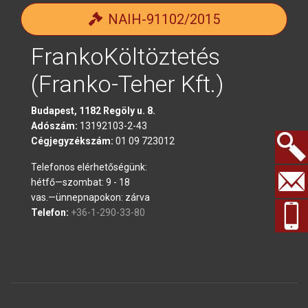
NAIH-91102/2015
FrankoKöltöztetés
(Franko-Teher Kft.)
Budapest, 1182 Regöly u. 8.
Adószám:
13192103-2-43
Cégjegyzékszám:
01 09 723012
Telefonos elérhetőségünk:
Keresés.
hétfő—szombat: 9 - 18
vas.—ünnepnapokon: zárva
Telefon:
+36-1-290-33-80