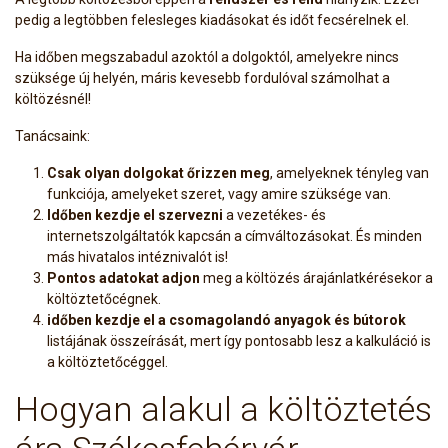
pedig a legtöbben felesleges kiadásokat és időt fecsérelnek el.
Ha időben megszabadul azoktól a dolgoktól, amelyekre nincs
szüksége új helyén, máris kevesebb fordulóval számolhat a
költözésnél!
Tanácsaink:
Csak olyan dolgokat őrizzen meg
, amelyeknek tényleg van
funkciója, amelyeket szeret, vagy amire szüksége van.
Időben kezdje el szervezni
a vezetékes- és
internetszolgáltatók kapcsán a címváltozásokat. És minden
más hivatalos intéznivalót is!
Pontos adatokat adjon
meg a költözés árajánlatkérésekor a
költöztetőcégnek.
időben kezdje el a csomagolandó anyagok és bútorok
listájának összeírását, mert így pontosabb lesz a kalkuláció is
a költöztetőcéggel.
Hogyan alakul a költöztetés