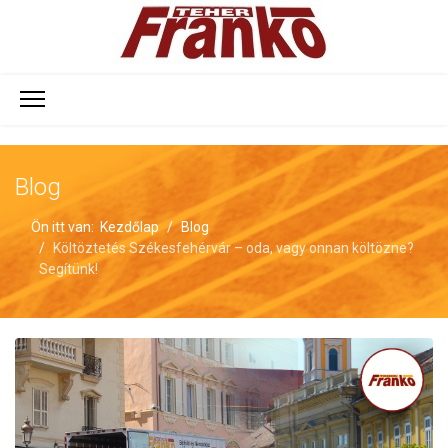
Blog
Ön itt van:
Kezdőlap
Blog
Költöztetés Székesfehérvár – oda, vagy onnan költözne?
Segítünk!