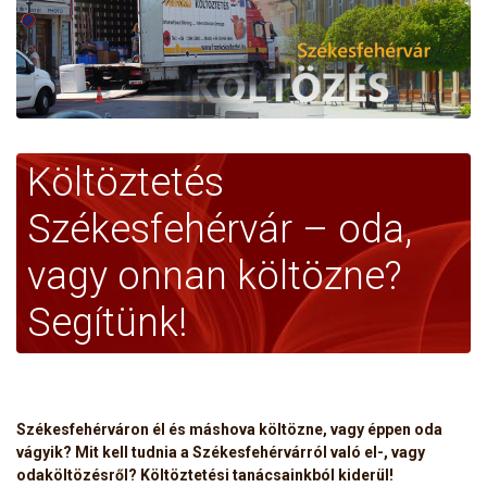
Költöztetés
Székesfehérvár – oda,
vagy onnan költözne?
Segítünk!
Székesfehérváron él és máshova költözne, vagy éppen oda
vágyik? Mit kell tudnia a Székesfehérvárról való el-, vagy
odaköltözésről? Költöztetési tanácsainkból kiderül!