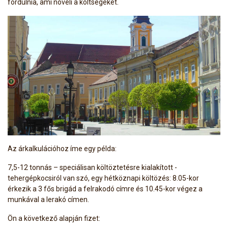
fordulnia, ami növeli a költségeket.
Az árkalkulációhoz íme egy példa:
7,5-12 tonnás – speciálisan költöztetésre kialakított -
tehergépkocsiról van szó, egy hétköznapi költözés: 8.05-kor
érkezik a 3 fős brigád a felrakodó címre és 10.45-kor végez a
munkával a lerakó címen.
Ön a következő alapján fizet: