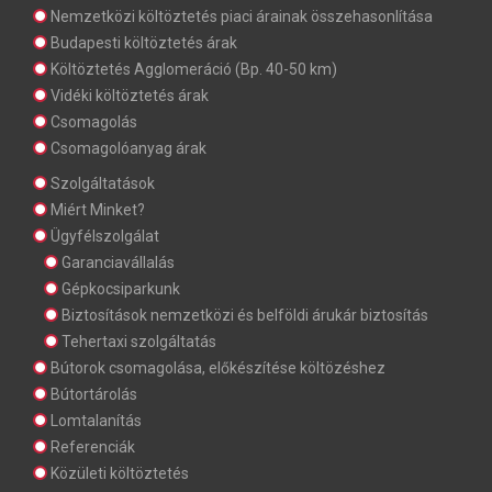
Nemzetközi költöztetés piaci árainak összehasonlítása
Budapesti költöztetés árak
Költöztetés Agglomeráció (Bp. 40-50 km)
Vidéki költöztetés árak
Csomagolás
Csomagolóanyag árak
Szolgáltatások
Miért Minket?
Ügyfélszolgálat
Garanciavállalás
Gépkocsiparkunk
Biztosítások nemzetközi és belföldi árukár biztosítás
Tehertaxi szolgáltatás
Bútorok csomagolása, előkészítése költözéshez
Bútortárolás
Lomtalanítás
Referenciák
Közületi költöztetés