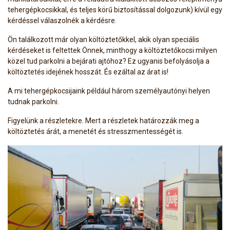
tehergépkocsikkal, és teljes körű biztosítással dolgozunk) kívül egy
kérdéssel válaszolnék a kérdésre.
Ön találkozott már olyan költöztetőkkel, akik olyan speciális
kérdéseket is feltettek Önnek, minthogy a költöztetőkocsi milyen
közel tud parkolni a bejárati ajtóhoz? Ez ugyanis befolyásolja a
költöztetés idejének hosszát. És ezáltal az árat is!
A mi tehergépkocsijaink például három személyautónyi helyen
tudnak parkolni.
Figyelünk a részletekre. Mert a részletek határozzák meg a
költöztetés árát, a menetét és stresszmentességét is.