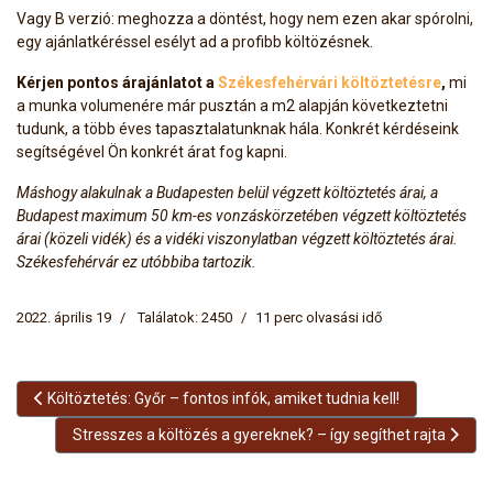
Vagy B verzió: meghozza a döntést, hogy nem ezen akar spórolni,
egy ajánlatkéréssel esélyt ad a profibb költözésnek.
Kérjen pontos árajánlatot a
Székesfehérvári költöztetésre
,
mi
a munka volumenére már pusztán a m2 alapján következtetni
tudunk, a több éves tapasztalatunknak hála. Konkrét kérdéseink
segítségével Ön konkrét árat fog kapni.
Máshogy alakulnak a Budapesten belül végzett költöztetés árai, a
Budapest maximum 50 km-es vonzáskörzetében végzett költöztetés
árai (közeli vidék) és a vidéki viszonylatban végzett költöztetés árai.
Székesfehérvár ez utóbbiba tartozik.
2022. április 19
Találatok: 2450
11 perc olvasási idő
Előző cikk: Költöztetés: Győr – fontos infók, amiket tudnia kell!
Költöztetés: Győr – fontos infók, amiket tudnia kell!
Következő cikk: Stresszes a költözés a gyereknek? – így segít
Stresszes a költözés a gyereknek? – így segíthet rajta