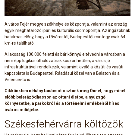
A város Fejér megye székhelye és központja, valamint az ország
egyik meghatározó ipari és kulturális csomópontja. Az ingázóknak
hatalmas előny, hogy a fővárostól, Budapesttől mintegy csak 64
km-re található.
A lakosság 100.000 feletti és bár könnyű eltévedni a városban a
nem épp logikus úthálózatnak köszönhetően, a város jó
infrastruktúrával rendelkezik, valamint kiváló a közúti és vasúti
kapcsolata is Budapesttel. Ráadásul közel van a Balaton és a
Velencei-tó is.
Cikkünkben néhány tanácsot osztunk meg Önnel, hogy minél
előbb belerázódhasson az ottani életbe, a nyüzsgő
környezetbe, a parkokról és a történelmi emlékeiről híres
óváros miliőjébe.
Székesfehérvárra költözök