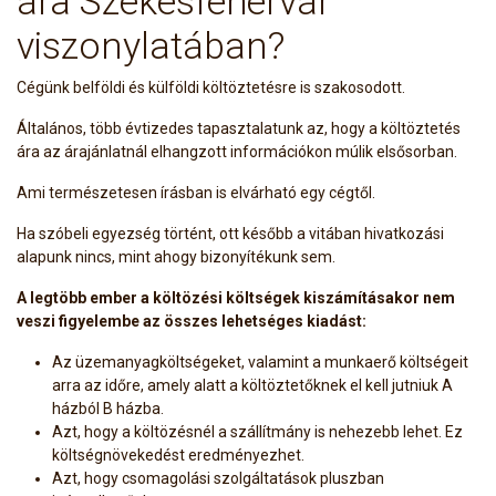
ára Székesfehérvár
viszonylatában?
Cégünk belföldi és külföldi költöztetésre is szakosodott.
Általános, több évtizedes tapasztalatunk az, hogy a költöztetés
ára az árajánlatnál elhangzott információkon múlik elsősorban.
Ami természetesen írásban is elvárható egy cégtől.
Ha szóbeli egyezség történt, ott később a vitában hivatkozási
alapunk nincs, mint ahogy bizonyítékunk sem.
A legtöbb ember a költözési költségek kiszámításakor nem
veszi figyelembe az összes lehetséges kiadást:
Az üzemanyagköltségeket, valamint a munkaerő költségeit
arra az időre, amely alatt a költöztetőknek el kell jutniuk A
házból B házba.
Azt, hogy a költözésnél a szállítmány is nehezebb lehet. Ez
költségnövekedést eredményezhet.
Azt, hogy csomagolási szolgáltatások pluszban