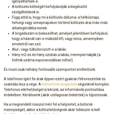
igényelhetőek-e.
A költözés költségét befolyásolják a kiegészítő
szolgáltatások is.
Függ attól is, hogy mi a költözés dátuma: a hétköznapi,
hétvégi vagy ünnepnapokon történő költözés árai más-más
árkategóriákba esnek.
A brigádszám is beleszólhat, amelyet jelentősen befolyásol,
hogy a háznál van-e működő lift, vagy nincs, amennyiben
emeletről van szó.
Alul-, vagy túlbútorozott-e a lakás.
Hány m2-es és hány szobás a lakás, mennyien lakják (a
holmik száma exponenciálisan nőhet).
És most csak néhány fontosabb szempontot említettünk.
A telefonon ígért fix árak éppen ezért gyakran félrevezetőek és
csalódás lesz a vége. A
költöztetés árajánlata
cégünknél komplex.
Telefonos elérhetőséget is kérünk, az információk pontosítása
érdekében. Kérdéseink (akár utólagosan bekértek) is tűpontosak.
Ha a megrendelő rosszul méri fel a helyzetet, a bútorok
mennyiségét, akkor a költöztetőcégnek akár többször is kell