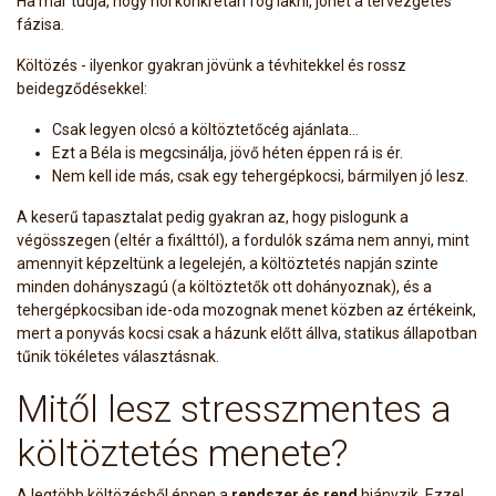
Ha már tudja, hogy hol konkrétan fog lakni, jöhet a tervezgetés
fázisa.
Költözés - ilyenkor gyakran jövünk a tévhitekkel és rossz
beidegződésekkel:
Csak legyen olcsó a költöztetőcég ajánlata…
Ezt a Béla is megcsinálja, jövő héten éppen rá is ér.
Nem kell ide más, csak egy tehergépkocsi, bármilyen jó lesz.
A keserű tapasztalat pedig gyakran az, hogy pislogunk a
végösszegen (eltér a fixálttól), a fordulók száma nem annyi, mint
amennyit képzeltünk a legelején, a költöztetés napján szinte
minden dohányszagú (a költöztetők ott dohányoznak), és a
tehergépkocsiban ide-oda mozognak menet közben az értékeink,
mert a ponyvás kocsi csak a házunk előtt állva, statikus állapotban
tűnik tökéletes választásnak.
Mitől lesz stresszmentes a
költöztetés menete?
A legtöbb költözésből éppen a
rendszer és rend
hiányzik. Ezzel