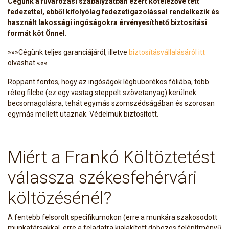
Cégünk a fuvarozási szabályzatban ezért kötelezővé tett
fedezettel, ebből kifolyólag fedezetigazolással rendelkezik és
használt lakossági ingóságokra érvényesíthető biztosítási
formát köt Önnel.
»»»Cégünk teljes garanciájáról, illetve
biztosításvállalásáról itt
olvashat «««
Roppant fontos, hogy az ingóságok légbuborékos fóliába, több
réteg filcbe (ez egy vastag steppelt szövetanyag) kerülnek
becsomagolásra, tehát egymás szomszédságában és szorosan
egymás mellett utaznak. Védelmük biztosított.
Miért a Frankó Költöztetést
válassza székesfehérvári
költözésénél?
A fentebb felsorolt specifikumokon (erre a munkára szakosodott
munkatársakkal, erre a feladatra kialakított dobozos felépítményű