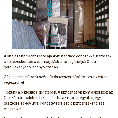
A kifejezetten költözésre ajánlott standard dobozokkal nemcsak
a költözésben, de a csomagolásban is segíthetjük Önt a
gördülékenyebb lebonyolításban.
Cégünknél a bútorok szét-, és összeszerelését is szakszerűen
végezzük el.
Hiszünk a biztosítás ígéretében. A biztosítás viszont akkor lesz az
Ön számára valóban biztosítás, ha az egyedi, egyutas, egy
összegre és egy útra, költöztetésre szóló biztosításként lesz
megkötve.