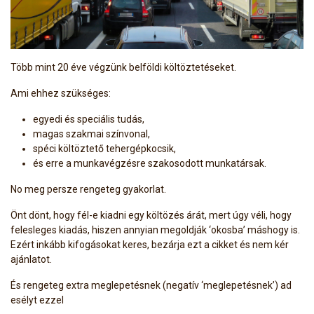
Több mint 20 éve végzünk belföldi költöztetéseket.
Ami ehhez szükséges:
egyedi és speciális tudás,
magas szakmai színvonal,
spéci költöztető tehergépkocsik,
és erre a munkavégzésre szakosodott munkatársak.
No meg persze rengeteg gyakorlat.
Önt dönt, hogy fél-e kiadni egy költözés árát, mert úgy véli, hogy
felesleges kiadás, hiszen annyian megoldják ‘okosba’ máshogy is.
Ezért inkább kifogásokat keres, bezárja ezt a cikket és nem kér
ajánlatot.
És rengeteg extra meglepetésnek (negatív ‘meglepetésnek’) ad
esélyt ezzel