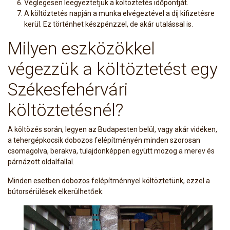
Véglegesen leegyeztetjük a költöztetés időpontját.
A költöztetés napján a munka elvégeztével a díj kifizetésre
kerül. Ez történhet készpénzzel, de akár utalással is.
Milyen eszközökkel
végezzük a költöztetést egy
Székesfehérvári
költöztetésnél?
A költözés során, legyen az Budapesten belül, vagy akár vidéken,
a tehergépkocsik dobozos felépítményén minden szorosan
csomagolva, berakva, tulajdonképpen együtt mozog a merev és
párnázott oldalfallal.
Minden esetben dobozos felépítménnyel költöztetünk, ezzel a
bútorsérülések elkerülhetőek.