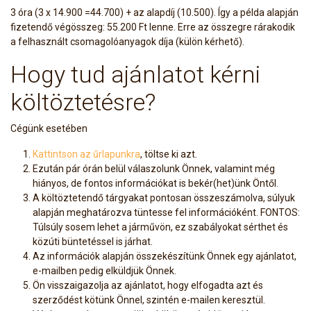
3 óra (3 x 14.900 =44.700) + az alapdíj (10.500). Így a példa alapján
fizetendő végösszeg: 55.200 Ft lenne. Erre az összegre rárakodik
a felhasznált csomagolóanyagok díja (külön kérhető).
Hogy tud ajánlatot kérni
költöztetésre?
Cégünk esetében
Kattintson az űrlapunkra
, töltse ki azt.
Ezután pár órán belül válaszolunk Önnek, valamint még
hiányos, de fontos információkat is bekér(het)ünk Öntől.
A költöztetendő tárgyakat pontosan összeszámolva, súlyuk
alapján meghatározva tüntesse fel információként. FONTOS:
Túlsúly sosem lehet a járművön, ez szabályokat sérthet és
közúti büntetéssel is járhat.
Az információk alapján összekészítünk Önnek egy ajánlatot,
e-mailben pedig elküldjük Önnek.
Ön visszaigazolja az ajánlatot, hogy elfogadta azt és
szerződést kötünk Önnel, szintén e-mailen keresztül.